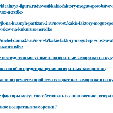
//idealnaya-figura.ru/novosti/kakie-faktory-mogut-sposobstv
uze-neredko
//jk-na-krasnyh-partizan-2.ru/novosti/kakie-faktory-mogut-s
ozkov-na-kukuruze-neredko
://mebel-doma23.ru/novosti/kakie-faktory-mogut-sposobstvov
uze-neredko
 последствия могут иметь возвратные заморозки на кук
к способов предотвращения возвратных заморозков
асто встречается проблема возвратных заморозков на к
 факторы могут способствовать возникновению возврат
акое возвратные заморозки?