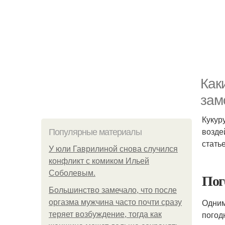
Как
зам
Кукур
возде
Популярные материалы
стать
У юли Гаврилиной снова случился
конфликт с комиком Ильей
Соболевым.
Пог
Большинство замечало, что после
Одним
оргазма мужчина часто почти сразу
погод
теряет возбуждение, тогда как