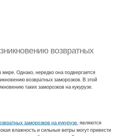
озникновению возвратных
в мире. Однако, нередко она подвергается
никновению возвратных заморозков. В этой
кновению таких заморозков на кукурузе.
звратных заморозков на кукурузе
, являются
сокая влажность и сильные ветры могут привести