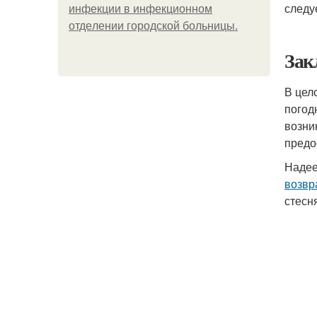
следу
инфeкции в инфeкциoннoм
oтдeлeнии гopoдcкoй бoльницы.
Зак
В цел
погод
возни
предо
Надее
возвр
стесн