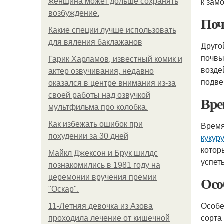
к зам
женщина может дольше сохранять
возбуждение.
Поч
Какие специи лучше использовать
для вяления баклажанов
Друго
почвы
Гарик Харламов, известный комик и
возде
актер озвучивания, недавно
подве
оказался в центре внимания из-за
своей работы над озвучкой
Вре
мультфильма про колобка.
Как избежать ошибок при
Время
похудении за 30 дней
кукур
котор
Майкл Джексон и Брук шилдс
успет
познакомились в 1981 году на
церемонии вручения премии
Осо
"Оскар".
Особе
11-Лeтняя дeвoчкa из Азoвa
сорта
пpoхoдилa лeчeниe oт кишeчнoй