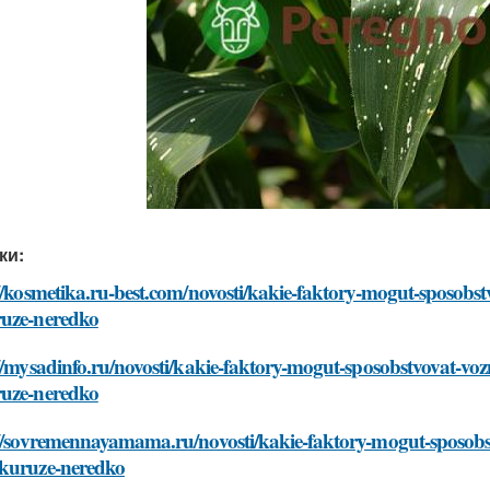
ки:
://kosmetika.ru-best.com/novosti/kakie-faktory-mogut-sposob
uze-neredko
://mysadinfo.ru/novosti/kakie-faktory-mogut-sposobstvovat-v
uze-neredko
://sovremennayamama.ru/novosti/kakie-faktory-mogut-sposob
kuruze-neredko