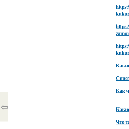
https:
kukur
https:
zamor
https
kukur
Какие
Списо
Как ч
⇦
Какие
Что т