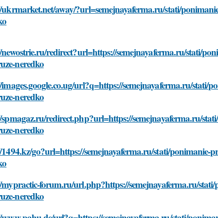
://ukrmarket.net/away/?url=semejnayaferma.ru/stati/ponima
ko
//newostrie.ru/redirect?url=https://semejnayaferma.ru/stati
uze-neredko
//images.google.co.ug/url?q=https://semejnayaferma.ru/stat
uze-neredko
//spmagaz.ru/redirect.php?url=https://semejnayaferma.ru/st
uze-neredko
://1494.kz/go?url=https://semejnayaferma.ru/stati/ponimani
ko
//mypractic-forum.ru/url.php?https://semejnayaferma.ru/sta
uze-neredko
://www.pahu.de/url?q=https://semejnayaferma.ru/stati/ponim