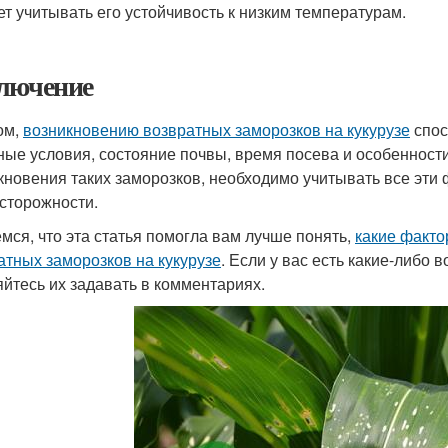
ет учитывать его устойчивость к низким температурам.
лючение
ом,
возникновению возвратных заморозков на кукурузе
спос
ные условия, состояние почвы, время посева и особенност
кновения таких заморозков, необходимо учитывать все эт
сторожности.
мся, что эта статья помогла вам лучше понять,
какие факто
атных заморозков на кукурузе
. Если у вас есть какие-либо 
яйтесь их задавать в комментариях.