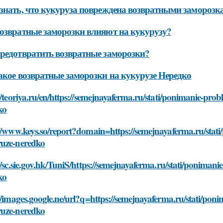
знать, что кукуруза повреждена возвратными заморозк
озвратные заморозки влияют на кукурузу?
редотвратить возвратные заморозки?
акое возвратные заморозки на кукурузе Нередко
//teoriya.ru/en/https://semejnayaferma.ru/stati/ponimanie-p
ko
://www.keys.so/report?domain=https://semejnayaferma.ru/sta
uze-neredko
//sc.sie.gov.hk/TuniS/https://semejnayaferma.ru/stati/ponim
ko
//images.google.ne/url?q=https://semejnayaferma.ru/stati/p
uze-neredko