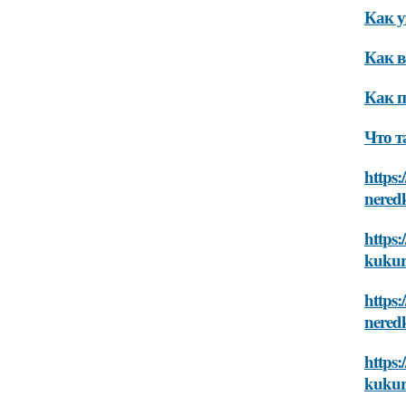
Как у
Как в
Как п
Что т
https:
nered
https
kukur
https:
nered
https:
kukur