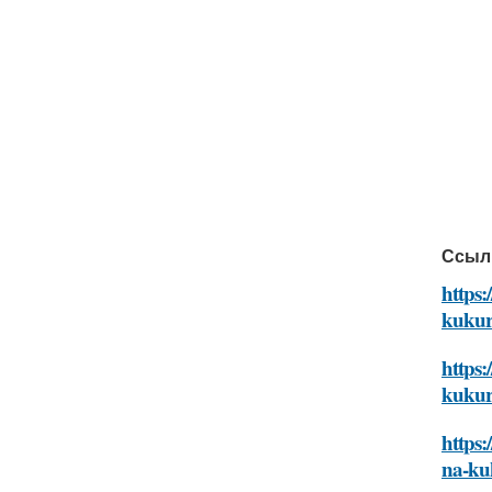
Ссыл
https
kukur
https
kukur
https
na-ku