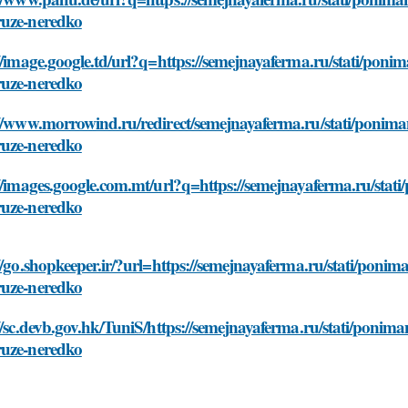
uze-neredko
//image.google.td/url?q=https://semejnayaferma.ru/stati/po
uze-neredko
://www.morrowind.ru/redirect/semejnayaferma.ru/stati/ponim
uze-neredko
://images.google.com.mt/url?q=https://semejnayaferma.ru/sta
uze-neredko
//go.shopkeeper.ir/?url=https://semejnayaferma.ru/stati/pon
uze-neredko
//sc.devb.gov.hk/TuniS/https://semejnayaferma.ru/stati/poni
uze-neredko