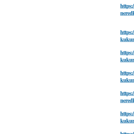
https
nered
https:
kukur
https:
kukur
https:
kukur
https
nered
https:
kukur
https