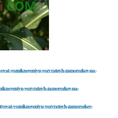
stvovat-vozniknoveniyu-vozvratnyh-zamorozkov-na-
ozniknoveniyu-vozvratnyh-zamorozkov-na-
stvovat-vozniknoveniyu-vozvratnyh-zamorozkov-