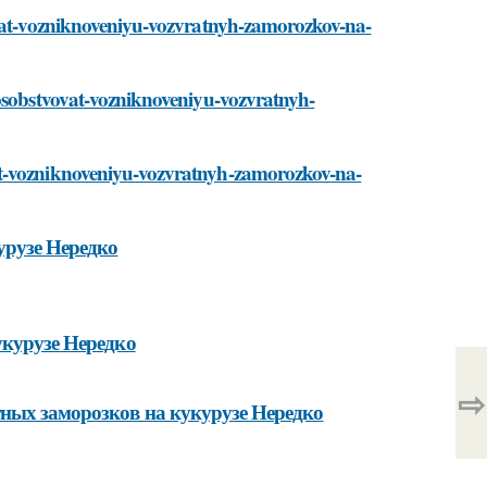
ovat-vozniknoveniyu-vozvratnyh-zamorozkov-na-
posobstvovat-vozniknoveniyu-vozvratnyh-
at-vozniknoveniyu-vozvratnyh-zamorozkov-na-
урузе Нередко
укурузе Нередко
⇨
ных заморозков на кукурузе Нередко