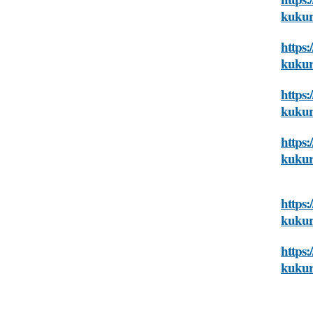
kukur
https:
kukur
https
kukur
https
kukur
https:
kukur
https:
kukur