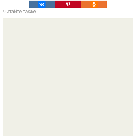
Читайте также
50 способов красиво заколоть короткие: откройте для
себя новые возможности
В этой истории не было подпольного кабинета и