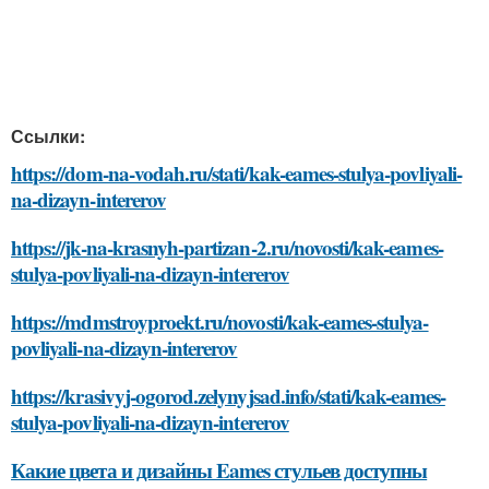
Ссылки:
https://dom-na-vodah.ru/stati/kak-eames-stulya-povliyali-
na-dizayn-intererov
https://jk-na-krasnyh-partizan-2.ru/novosti/kak-eames-
stulya-povliyali-na-dizayn-intererov
https://mdmstroyproekt.ru/novosti/kak-eames-stulya-
povliyali-na-dizayn-intererov
https://krasivyj-ogorod.zelynyjsad.info/stati/kak-eames-
stulya-povliyali-na-dizayn-intererov
Какие цвета и дизайны Eames стульев доступны