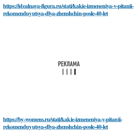
https://idealnaya-figura.ru/stati/kakie-izmeneniya-v-pitanii-
rekomenduyutsya-dlya-zhenshchin-posle-40-let
https://by-womens.ru/stati/kakie-izmeneniya-v-pitanii-
rekomenduyutsya-dlya-zhenshchin-posle-40-let