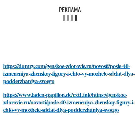
https://domzy.com/genskoe-zdorovie.ru/novosti/posle-40-
izmeneniya-zhenskoy-figury-i-chto-vy-mozhete-sdelat-dlya-
podderzhaniya-svoego
https://www.laden-papillon.de/extLink/https://genskoe-
zdorovie.ru/novosti/posle-40-izmeneniya-zhenskoy-figury-i-
chto-vy-mozhete-sdelat-dlya-podderzhaniya-svoego