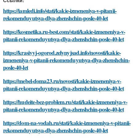
Ссылки:
https://iamledi.info/stati/kakie-izmeneniya-v-pitanii-
rekomenduyutsya-dlya-zhenshchin-posle-40-let
https://kosmetika.ru-best.com/stati/kakie-izmeneniya-v-
pitanii-rekomenduyutsya-dlya-zhenshchin-posle-40-let
https://krasivyj-ogorod.zelynyjsad.info/novosti/kakie-
izmeneniya-v-pitanii-rekomenduyutsya-dlya-zhenshchin-
posle-40-let
https://mebel-doma23.ru/novosti/kakie-izmeneniya-v-
pitanii-rekomenduyutsya-dlya-zhenshchin-posle-40-let
https://hudeite-bez-problem.ru/stati/kakie-izmeneniya-v-
pitanii-rekomenduyutsya-dlya-zhenshchin-posle-40-let
https://dom-na-vodah.ru/stati/kakie-izmeneniya-v-pitanii-
rekomenduyutsya-dlya-zhenshchin-posle-40-let