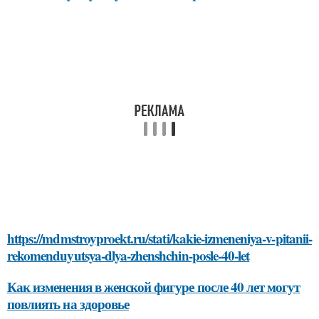
https://mdmstroyproekt.ru/stati/kakie-izmeneniya-v-pitanii-
rekomenduyutsya-dlya-zhenshchin-posle-40-let
Как изменения в женской фигуре после 40 лет могут
повлиять на здоровье