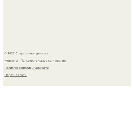
Большинство замечало, что после оргазма мужчина
часто почти сразу теряет возбуждение, тогда как
женщина может дольше сохранять возбуждение.
© 2026 Современная девушка
Контакты
Пользовательское соглашение
Политика конфидециальности
Обратная связь