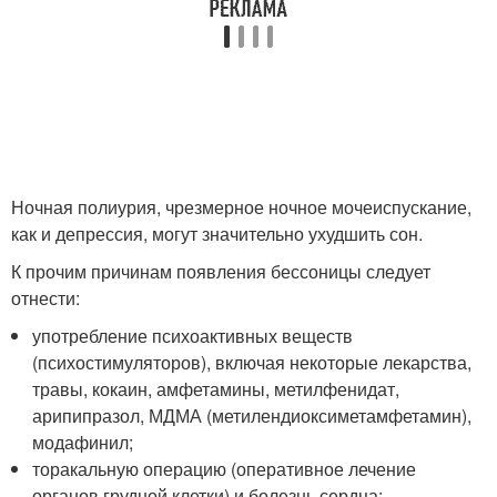
Ночная полиурия, чрезмерное ночное мочеиспускание,
как и депрессия, могут значительно ухудшить сон.
К прочим причинам появления бессоницы следует
отнести:
употребление психоактивных веществ
(психостимуляторов), включая некоторые лекарства,
травы, кокаин, амфетамины, метилфенидат,
арипипразол, МДМА (метилендиоксиметамфетамин),
модафинил;
торакальную операцию (оперативное лечение
органов грудной клетки) и болезнь сердца;