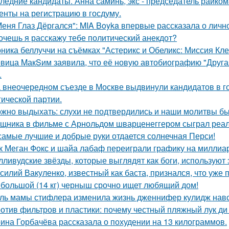
ледние кандидаты. Анна саминь, экс - председатель райко
енты на регистрацию в госдуму.
Меня Глаз Дёргался": MIA Boyka впервые рассказала о личн
хочешь я расскажу тебе политический анекдот?
ника беллуччи на съёмках "Астерикс и Обеликс: Миссия Клео
вица MакSим заявила, что её новую автобиографию "Другая
.
 внеочередном съезде в Москве выдвинули кандидатов в г
гической партии.
жно выдыхать: слухи не подтвердились и наши молитвы б
щника в фильме с Арнольдом шварценеггером сыграл реаль
самые лучшие и добрые руки отдается солнечная Перси!
к Меган Фокс и шайа лабаф переиграли графику на миллиар
лливудские звёзды, которые выглядят как боги, используют 
силий Вакуленко, известный как баста, признался, что уже 
большой (14 кг) черныш срочно ищет любящий дом!
ль мамы стифлера изменила жизнь дженнифер кулидж навс
отив фильтров и пластики: почему честный пляжный лук ди 
ина Горбачёва рассказала о похудении на 13 килограммов.