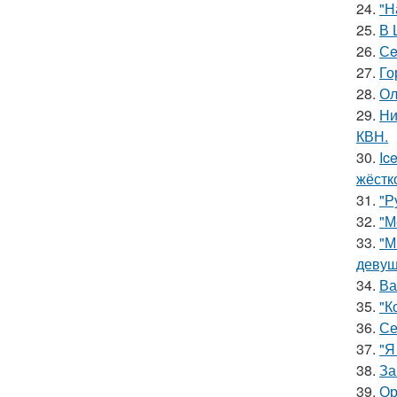
24.
"Н
25.
В 
26.
Сe
27.
Го
28.
Ол
29.
Ни
КВН.
30.
Ic
жёстк
31.
"Р
32.
"М
33.
"М
девуш
34.
Ва
35.
"К
36.
Се
37.
"Я
38.
За
39.
Ор