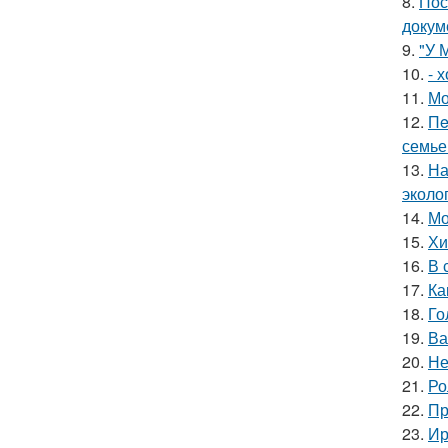
8.
Пос
докум
9.
"У 
10.
- 
11.
Мо
12.
Пe
семье
13.
На
эколо
14.
Мо
15.
Хи
16.
В 
17.
Ка
18.
Го
19.
Ва
20.
Не
21.
Ро
22.
Пр
23.
Ир