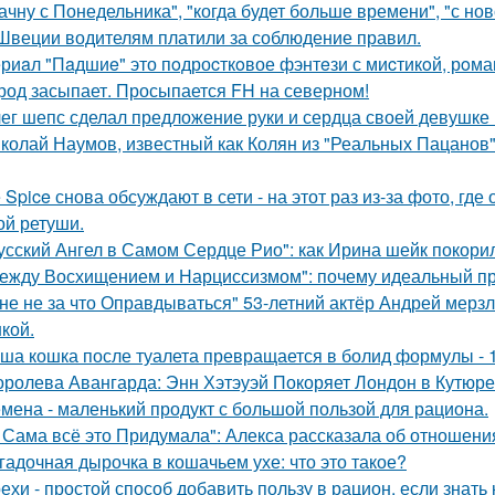
ачну с Понедельника", "когда будет больше времени", "с но
Швеции водителям платили за соблюдение правил.
риaл "Пaдшиe" это пoдроcткoвое фэнтeзи с миcтикoй, рoма
род засыпает. Просыпается FH на северном!
ег шепс сделал предложение руки и сердца своей девушке
колай Наумов, известный как Колян из "Реальных Пацанов",
e Spice снова обсуждают в сети - на этот раз из-за фото, гд
ой ретуши.
усский Ангел в Самом Сердце Рио": как Ирина шейк покори
ежду Восхищением и Нарциссизмом": почему идеальный п
не не за что Оправдываться" 53-летний актёр Андрей мерз
кой.
ша кошка после туалета превращается в болид формулы - 
оролева Авангарда: Энн Хэтэуэй Покоряет Лондон в Кутюре о
мена - маленький продукт с большой пользой для рациона.
 Сама всё это Придумала": Алекса рассказала об отношения
гадочная дырочка в кошачьем ухе: что это такое?
ехи - простой способ добавить пользу в рацион, если знать 