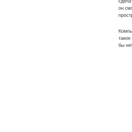
сдела
он см
прост
Компь
такое
бы не