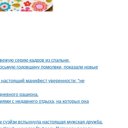
вежую серию кадров из спальни.
восьмую годовщину помолвки, показали новые
- настоящий манифест уверенности: "не
дневного рациона.
ями с недавнего отдыха, на которых она
м суэйзи вспыхнула настоящая мужская дружба.