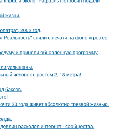
ма Кпрф, и эколог Рафаэль Петросян подали
ой жизни.
патра", 2002 год.
 Реальность" сняли с печати на фоне угроз её
осдуму и приняли обновлённую программу
ыли услышаны.
ный человек с ростом 2, 18 метра!
д баксов.
это!
почти 23 года живет абсолютно трезвой жизнью.
егда.
девлин расколол интернет - сообщества.