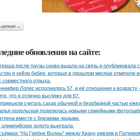
ь дальше →
ледние обновления на сайте:
герша после паузы снова вышла на связь и опубликовала с
стин и хейли бибер, которые в прошлом месяце отметили 
с совместного отдыха.
ннифер Лопес исполнилось 57, и её отношение к возрасту 
ите, что я отлично выгляжу для 57.
привыкли считать сахар обычной и безобидной частью еже
алья подольская поделилась новыми семейными фотографи
атлена вместе с близкими людьми.
 олимпийское золото выиграла.
съёмках "На Гребне Волны" между Киану ривзом и Патрико