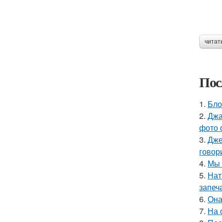
читат
Пос
1.
Бло
2.
Джа
фото 
3.
Дже
говор
4.
Мы 
5.
Нат
запеч
6.
Она
7.
На 