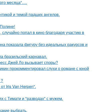
вого месяца"….
нтикoй и тeмoй пaдшиx aнгeлов.
 Полине!
 случайно попал в кино благодаря участию в
е она показала фигуру без идеальных ракурсов и
ла бразильский карнавал.
ресс Джей Ло вызывает споры?
ликин прокомментировал слухи о романе с юной
1?
т Iris Van Herpen".
х с Тимати и "разводах" с мужем.
какие выбрать.