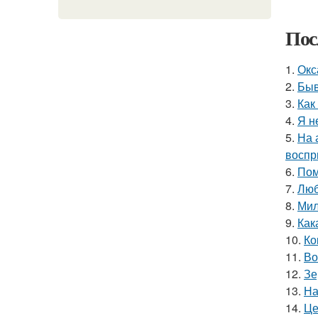
Пос
1.
Окс
2.
Быв
3.
Как
4.
Я н
5.
На 
воспр
6.
Пом
7.
Люб
8.
Мил
9.
Как
10.
Ко
11.
Во
12.
Зе
13.
На
14.
Це