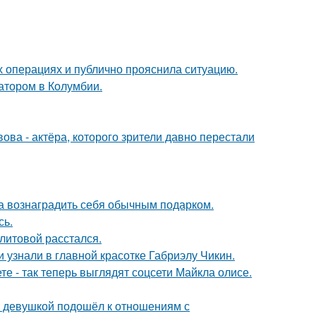
 операциях и публично прояснила ситуацию.
атором в Колумбии.
ва - актёра, которого зрители давно перестали
ла вознаградить себя обычным подарком.
сь.
литовой расстался.
и узнали в главной красотке Габриэлу Чикин.
е - так теперь выглядят соцсети Майкла олисе.
й девушкой подошёл к отношениям с