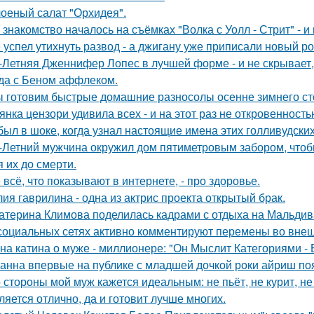
оеный салат "Орхидея".
 знакомство началось на съёмках "Волка с Уолл - Стрит" - и
 успел утихнуть развод - а джигану уже приписали новый р
-Летняя Дженнифер Лопес в лучшей форме - и не скрывает,
да с Беном аффлеком.
 готовим быстрые домашние разносолы осенне зимнего ст
янка цензори удивила всех - и на этот раз не откровенность
был в шоке, когда узнал настоящие имена этих голливудских
-Летний мужчина окружил дом пятиметровым забором, чтобы
я их до смерти.
 всё, что показывают в интернете, - про здоровье.
ия гаврилина - одна из актрис проекта открытый брак.
атерина Климова поделилась кадрами с отдыха на Мальдив
социальных сетях активно комментируют перемены во вне
на катина о муже - миллионере: "Он Мыслит Категориями - 
анна впервые на публике с младшей дочкой роки айриш по
 стороны мой муж кажется идеальным: не пьёт, не курит, не
ляется отлично, да и готовит лучше многих.