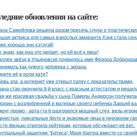
ледние обновления на сайте:
ана Самойлова решила разом пресечь слухи о пластических
шая актриса для самых взрослых амаранта Хэнк стала сен
 же хороша энн хэтэуэй!
е знаю, как она это делает, но ей всё к лицу!
аллее звёзд в Ульяновске появилось имя Фёдора Добронраво
инимать как чужого человека с экрана.
ните её в роли кати?
овь зла, а интернет уже открыл папку с доказательствами.
ана стар окончила 9-й класс с красным аттестатом и реши
ая же красивая свадьба у сына Памелы Андерсон получила
корин с возлюбленной и матерью своего ребенка Дарьей ва
круг промо - арта гта 6 разгорелся мощный слух, ведь игрок
рнистые, пиксельные фото и знакомые лица в неровном свет
стя федько ответила хейтерам, которые обсуждают её вес.
нтральный защитник "Бетиса" Марк бартра вместе со свое