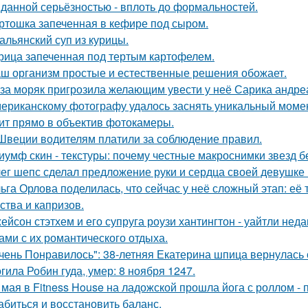
данной серьёзностью - вплоть до формальностей.
ртошка запеченная в кефире под сыром.
альянский суп из курицы.
рица запеченная под тертым картофелем.
ш организм простые и естественные решения обожает.
за моряк пригрозила желающим увести у неё Сарика андре
ериканскому фотографу удалось заснять уникальный момент
ит прямо в объектив фотокамеры.
Швеции водителям платили за соблюдение правил.
иумф скин - текстуры: почему честные макроснимки звезд 
ег шепс сделал предложение руки и сердца своей девушке
ьга Орлова поделилась, что сейчас у неё сложный этап: её
ства и капризов.
ейсон стэтхем и его супруга роузи хантингтон - уайтли н
ами с их романтического отдыха.
чень Понравилось": 38-летняя Екатерина шпица вернулась 
гила Робин гуда, умер: 8 ноября 1247.
 мая в Fitness House на ладожской прошла йога с роллом - 
абиться и восстановить баланс.