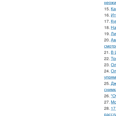
неожи
15.
Ка
16.
Ит
17.
Ку
18.
На
19.
Ли
20.
Ам
смотр
21.
В 
22.
Тр
23.
Ол
24.
Ол
упрям
25.
Дж
снимк
26.
"О
27.
Мо
28.
17
рассл