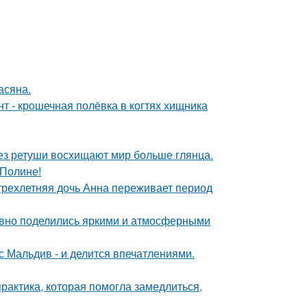
асяна.
 - крошечная полёвка в когтях хищника
без ретуши восхищают мир больше глянца.
 Полине!
 трехлетняя дочь Анна переживает период
едавно поделились яркими и атмосферными
с Мальдив - и делится впечатлениями.
практика, которая помогла замедлиться,