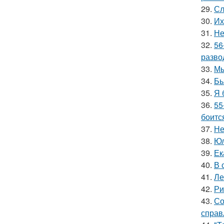
29.
Сл
30.
Их
31.
Не
32.
56
разво
33.
Мы
34.
Бь
35.
Я 
36.
55
боитс
37.
Не
38.
Юл
39.
Ек
40.
В 
41.
Ле
42.
Ри
43.
Со
справ