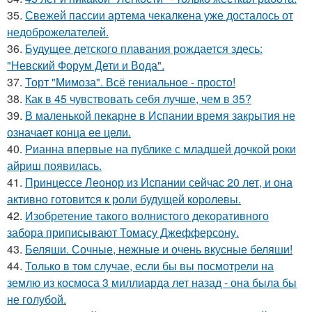
35.
Свежей пассии артема чекалкена уже досталось от
недоброжелателей.
36.
Будущее детского плавания рождается здесь:
"Невский Форум Дети и Вода".
37.
Торт "Мимоза". Всё гениальное - просто!
38.
Как в 45 чувствовать себя лучше, чем в 35?
39.
В маленькой пекарне в Испании время закрытия не
означает конца ее цели.
40.
Рианна впервые на публике с младшей дочкой роки
айриш появилась.
41.
Принцессе Леонор из Испании сейчас 20 лет, и она
активно готовится к роли будущей королевы.
42.
Изобретение такого волнистого декоративного
забора приписывают Томасу Джефферсону.
43.
Беляши. Сочные, нежные и очень вкусные беляши!
44.
Только в том случае, если бы вы посмотрели на
землю из космоса 3 миллиарда лет назад - она была бы
не голубой.