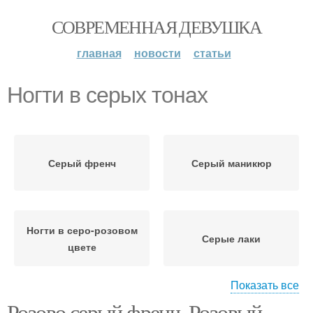
СОВРЕМЕННАЯ ДЕВУШКА
главная
новости
статьи
Ногти в серых тонах
Серый френч
Серый маникюр
Ногти в серо-розовом
Серые лаки
цвете
Показать все
Розово серый френч. Розовый
Декор в серо-розовых
Маникюр на короткие