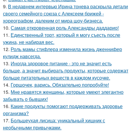
9.
В недавнем интервью Ирина тонева раскрыла детали
своего семейного союза с Алексеем брижей -
хореографом, далеким от мира шоу-бизнеса.
10.
Самая откровенная роль Александры даддарио!
11.
Единственный торт, который я могу съесть после
ужина, не набирая вес.
12.
Роль мамы стифлера изменила жизнь дженнифер
кулидж навсегда.
13.
Иногда здоровое питание - это не значит есть
больше, а значит выбирать продукты, которые содержат
больше питательных веществ в каждом кусочке.
14.
Горшочек, варись. Обязательно попробуйте!
15.
Мне нравятся женщины, которые умеют элегантно
забывать о бывших!
16.
Какие продукты помогают поддерживать здоровье
организма?
17.
Большеухая лисица: уникальный хищник с
необычными привычками.