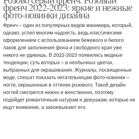
френч 2022-2023: яркие и нежные
ногтях
ногти
фото-новинки дизайна
Френч – один из популярных видов маникюра, который,
Маникюр в серо-
однако, успел многим надоесть, ведь классическим
Тона на длинные ногти
розовых тонах
оформлением с использованием бежевого и белого
лаков для заполнения фона и свободного края уже
никого не удивишь. В 2022-2023 появились модные
тенденции, суть которых – в необычных цветах,
выбранных для окрашивания. Журналы, посвященные
моде, спешат показать читательницам фото-новинки –
ногти, окрашенные в оттенки розового. Такой дизайн
ногтей смотрится нежно и женственно, поэтому
подойдет романтичным натурам и девушкам, которые не
ищут внимание, а завоевывают его.