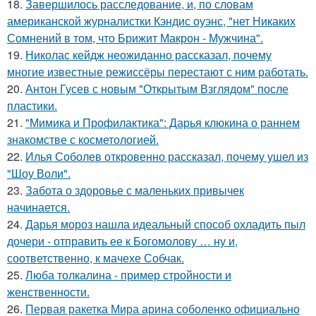
18.
Завершилось расследование, и, по словам
американской журналистки Кэндис оуэнс, "нет Никаких
Сомнений в том, что Брижит Макрон - Мужчина".
19.
Николас кейдж неожиданно рассказал, почему
многие известные режиссёры перестают с ним работать.
20.
Антон Гусев с новым "Открытым Взглядом" после
пластики.
21.
"Мимика и Профилактика": Дарья клюкина о раннем
знакомстве с косметологией.
22.
Илья Соболев откровенно рассказал, почему ушел из
"Шоу Воли".
23.
Забота о здоровье с маленьких привычек
начинается.
24.
Дарья мороз нашла идеальный способ охладить пыл
дочери - отправить ее к Богомолову … ну и,
соответственно, к мачехе Собчак.
25.
Люба толкалина - пример стройности и
женственности.
26.
Первая ракетка Мира арина соболенко официально