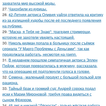
захватила мир высокой моды.
27.
Чахохбили из курицы.
28.
42-Летняя актриса Оливия уайлд ответила на критику
из-за излишней худобы после её последнего появления
на публике.
29.
"Маска, я Тебя не Знаю": трагедия стримерши,
которую не захотели увидеть настоящей.
30.
Николь кидман попала в больницу после съёмок
сериала "У Марго Проблемы с Деньгами", так как
продолжала работать, несмотря на грипп.
31.
В недавнем прошлом симпатичная актриса Эллен
Пейдж, которая превратилась в мужчину, рассказала,
что на операцию её подтолкнули голоса в голове.
32.
Семена - маленький продукт с большой пользой для
рациона.
33.
Тайный брак и громкий суд: Андрей сорока подал
иски к Марии Мироновой, требуя права видеться с
сыном Фёдором.
34.
45 лет и никакой "Лёгкости" - только жёсткая работа.