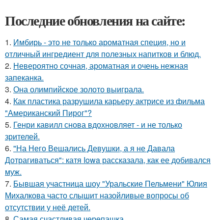
Последние обновления на сайте:
1.
Имбирь - это не только ароматная специя, но и
отличный ингредиент для полезных напитков и блюд.
2.
Невероятно сочная, ароматная и очень нежная
запеканка.
3.
Она олимпийское золото выиграла.
4.
Как пластика разрушила карьеру актрисе из фильма
"Американский Пирог"?
5.
Генри кавилл снова вдохновляет - и не только
зрителей.
6.
"На Него Вешались Девушки, а я не Давала
Дотрагиваться": катя Iowa рассказала, как ее добивался
муж.
7.
Бывшая участница шоу "Уральские Пельмени" Юлия
Михалкова часто слышит назойливые вопросы об
отсутствии у неё детей.
8.
Самая счастливая черепашка.