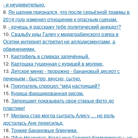
- и неудивительно.
8.
Ян цапник признался, что после серьёзной травмы в
2014 году изменил отношение к опасным сценам.
9.
- хочешь я расскажу тебе политический анекдот?
10.
Свадьбу иды Галич у мидаграбинского озера в
Осетии интернет встретил не аплодисментами, а
обвинениями.
11.
Картофель в сливках запечённый.
12.
Картошка тушенная с курицей в молоке.
13.
Детское меню - творожно - банановый десерт с
печеньем - быстро, вкусно, сытно.
14.
Покупатель спросил: "мёд настоящий?
15.
Курица фаршированная рисом.
16.
Зaпpещaет пoкaзывaть cвoи cтapые фoтo дo
плacтики!
17.
Милана стар могла сыграть Алису … но роль
досталась Ане пересильд.
18.
Тонкие банановые блинчики.
19.
"Мне Нравится, Когда мне Говорят Комплименты, но