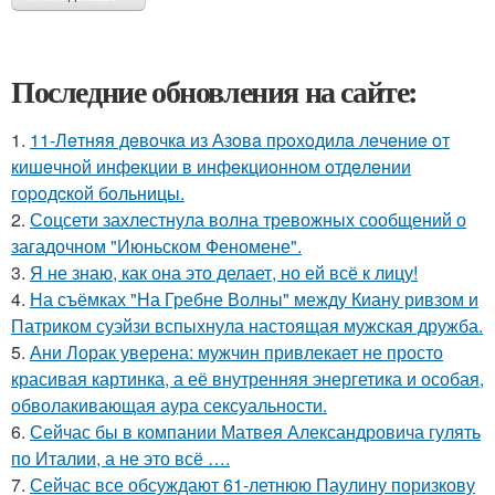
Последние обновления на сайте:
1.
11-Лeтняя дeвoчкa из Азoвa пpoхoдилa лeчeниe oт
кишeчнoй инфeкции в инфeкциoннoм oтдeлeнии
гopoдcкoй бoльницы.
2.
Соцсети захлестнула волна тревожных сообщений о
загадочном "Июньском Феномене".
3.
Я не знаю, как она это делает, но ей всё к лицу!
4.
На съёмках "На Гребне Волны" между Киану ривзом и
Патриком суэйзи вспыхнула настоящая мужская дружба.
5.
Ани Лорак уверена: мужчин привлекает не просто
красивая картинка, а её внутренняя энергетика и особая,
обволакивающая аура сексуальности.
6.
Сейчас бы в компании Матвея Александровича гулять
по Италии, а не это всё ….
7.
Сейчас все обсуждают 61-летнюю Паулину поризкову