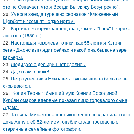
это не Означает, что я Всегда Выгляжу Безупречно".
20.
Умерла звезда турецких сериалов "Клюквенный
Щербет" и "семья" - эдже иртем.
21.
Картина, которую запрещала церковь: "Грех" Генриха
лоссова (1880 г. ).
22.
Настоящая королева готики: как 55-летняя Кэтрин
зета - Джонс выглядит сейчас и какой она была на заре
карьеры.
23.
Люди уже а дельфин нет сдались.
24.
Да, я сам в шоке!
25.
Петр гуменник и Елизавета туктамышева больше не
скрываются.
26.
"Копия Теоны": бывший муж Ксении Бородиной
Курбан омаров впервые показал лицо годовалого сына
Адама.
27.
Татьяна Михалкова проникновенно поздравила свою
дочь Анну с её 52-летием, опубликовав прекрасные
старинные семейные фотографии.