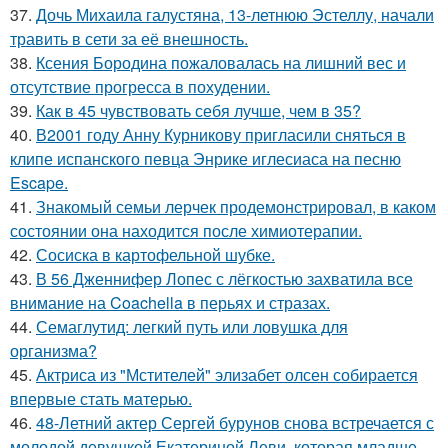
37.
Дочь Михаила галустяна, 13-летнюю Эстеллу, начали
травить в сети за её внешность.
38.
Ксения Бородина пожаловалась на лишний вес и
отсутствие прогресса в похудении.
39.
Как в 45 чувствовать себя лучше, чем в 35?
40.
В2001 году Анну Курникову пригласили сняться в
клипе испанского певца Энрике иглесиаса на песню
Escape.
41.
Знакомый семьи лерчек продемонстрировал, в каком
состоянии она находится после химиотерапии.
42.
Сосиска в картофельной шубке.
43.
В 56 Дженнифер Лопес с лёгкостью захватила все
внимание на Coachella в перьях и стразах.
44.
Семаглутид: легкий путь или ловушка для
организма?
45.
Актриса из "Мстителей" элизабет олсен собирается
впервые стать матерью.
46.
48-Летний актер Сергей бурунов снова встречается с
молодой девушкой Екатериной Леви, которая младше