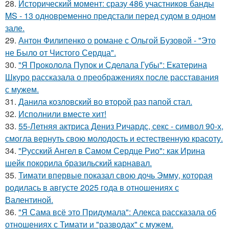
28.
Исторический момент: сразу 486 участников банды
MS - 13 одновременно предстали перед судом в одном
зале.
29.
Антон Филипенко о романе с Ольгой Бузовой - "Это
не Было от Чистого Сердца".
30.
"Я Проколола Пупок и Сделала Губы": Екатерина
Шкуро рассказала о преображениях после расставания
с мужем.
31.
Данила козловский во второй раз папой стал.
32.
Исполнили вместе хит!
33.
55-Летняя актриса Дениз Ричардс, секс - символ 90-х,
смогла вернуть свою молодость и естественную красоту.
34.
"Русский Ангел в Самом Сердце Рио": как Ирина
шейк покорила бразильский карнавал.
35.
Тимати впервые показал свою дочь Эмму, которая
родилась в августе 2025 года в отношениях с
Валентиной.
36.
"Я Сама всё это Придумала": Алекса рассказала об
отношениях с Тимати и "разводах" с мужем.