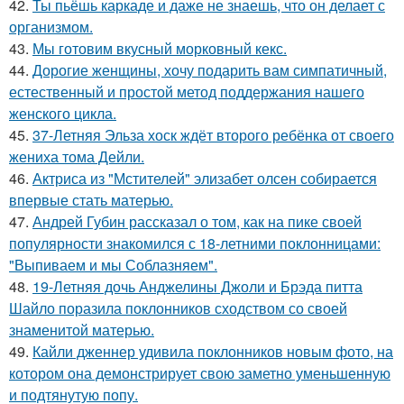
42.
Ты пьёшь каркаде и даже не знаешь, что он делает с
организмом.
43.
Мы готовим вкусный морковный кекс.
44.
Дорогие женщины, хочу подарить вам симпатичный,
естественный и простой метод поддержания нашего
женского цикла.
45.
37-Летняя Эльза хоск ждёт второго ребёнка от своего
жениха тома Дейли.
46.
Актриса из "Мстителей" элизабет олсен собирается
впервые стать матерью.
47.
Андрей Губин рассказал о том, как на пике своей
популярности знакомился с 18-летними поклонницами:
"Выпиваем и мы Соблазняем".
48.
19-Летняя дочь Анджелины Джоли и Брэда питта
Шайло поразила поклонников сходством со своей
знаменитой матерью.
49.
Кайли дженнер удивила поклонников новым фото, на
котором она демонстрирует свою заметно уменьшенную
и подтянутую попу.