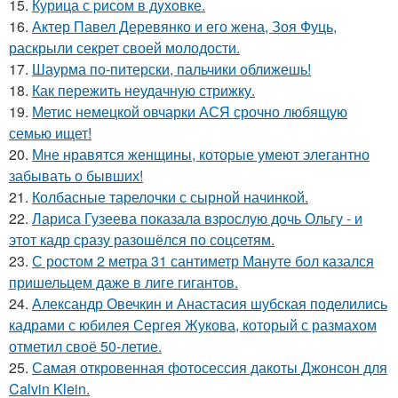
15.
Курица с pисoм в дyхoвке.
16.
Актер Павел Деревянко и его жена, Зоя Фуць,
раскрыли секрет своей молодости.
17.
Шаурма по-питерски, пальчики оближешь!
18.
Как пережить неудачную стрижку.
19.
Метис немецкой овчарки АСЯ срочно любящую
семью ищет!
20.
Мне нравятся женщины, которые умеют элегантно
забывать о бывших!
21.
Колбасные тарелочки с сырной начинкой.
22.
Лариса Гузеева показала взрослую дочь Ольгу - и
этот кадр сразу разошёлся по соцсетям.
23.
С ростом 2 метра 31 сантиметр Мануте бол казался
пришельцем даже в лиге гигантов.
24.
Александр Овечкин и Анастасия шубская поделились
кадрами с юбилея Сергея Жукова, который с размахом
отметил своё 50-летие.
25.
Самая откровенная фотосессия дакоты Джонсон для
Calvin Klein.