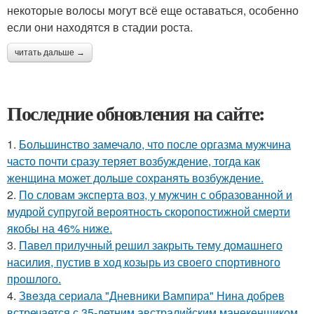
некоторые волосы могут всё еще оставаться, особенно
если они находятся в стадии роста.
читать дальше →
Последние обновления на сайте:
1.
Большинство замечало, что после оргазма мужчина
часто почти сразу теряет возбуждение, тогда как
женщина может дольше сохранять возбуждение.
2.
По словам эксперта воз, у мужчин с образованной и
мудрой супругой вероятность скоропостижной смерти
якобы на 46% ниже.
3.
Павел прилучный решил закрыть тему домашнего
насилия, пустив в ход козырь из своего спортивного
прошлого.
4.
Звeздa сериала "Дневники Вампира" Нина добрев
встречается с 35-летним австралийским манекенщиком