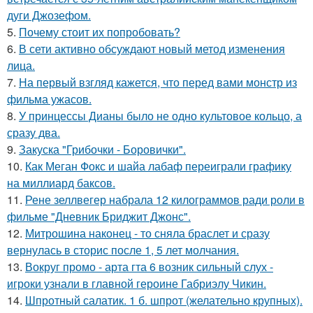
дуги Джозефом.
5.
Почему стоит их попробовать?
6.
В сети активно обсуждают новый метод изменения
лица.
7.
На первый взгляд кажется, что перед вами монстр из
фильма ужасов.
8.
У принцессы Дианы было не одно культовое кольцо, а
сразу два.
9.
Закуска "Грибочки - Боровички".
10.
Как Меган Фокс и шайа лабаф переиграли графику
на миллиард баксов.
11.
Рене зеллвегер набрала 12 килограммов ради роли в
фильме "Дневник Бриджит Джонс".
12.
Митрошина наконец - то сняла браслет и сразу
вернулась в сторис после 1, 5 лет молчания.
13.
Вокруг промо - арта гта 6 возник сильный слух -
игроки узнали в главной героине Габриэлу Чикин.
14.
Шпротный салатик. 1 б. шпрот (желательно крупных).