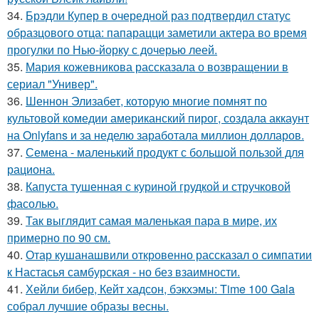
34.
Брэдли Купер в очередной раз подтвердил статус
образцового отца: папарацци заметили актера во время
прогулки по Нью-йорку с дочерью леей.
35.
Мария кожевникова рассказала о возвращении в
сериал "Универ".
36.
Шеннон Элизабет, которую многие помнят по
культовой комедии американский пирог, создала аккаунт
на Onlyfans и за неделю заработала миллион долларов.
37.
Семена - маленький продукт с большой пользой для
рациона.
38.
Капуста тушенная с куриной грудкой и стручковой
фасолью.
39.
Так выглядит самая маленькая пара в мире, их
примерно по 90 см.
40.
Отар кушанашвили откровенно рассказал о симпатии
к Настасья самбурская - но без взаимности.
41.
Хейли бибер, Кейт хадсон, бэкхэмы: Time 100 Gala
собрал лучшие образы весны.