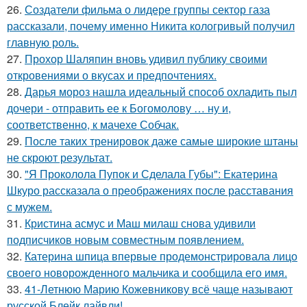
26.
Создатели фильма о лидере группы сектор газа
рассказали, почему именно Никита кологривый получил
главную роль.
27.
Прохор Шаляпин вновь удивил публику своими
откровениями о вкусах и предпочтениях.
28.
Дарья мороз нашла идеальный способ охладить пыл
дочери - отправить ее к Богомолову … ну и,
соответственно, к мачехе Собчак.
29.
После таких тренировок даже самые широкие штаны
не скроют результат.
30.
"Я Проколола Пупок и Сделала Губы": Екатерина
Шкуро рассказала о преображениях после расставания
с мужем.
31.
Кристина асмус и Маш милаш снова удивили
подписчиков новым совместным появлением.
32.
Катерина шпица впервые продемонстрировала лицо
своего новорожденного мальчика и сообщила его имя.
33.
41-Летнюю Марию Кожевникову всё чаще называют
русской Блейк лайвли!