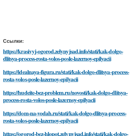
Ссылки:
https://krasivyj-ogorod.zelynyjsad.info/stati/kak-dolgo-
dlitsya-process-rosta-volos-posle-lazernoy-epilyacii
https://idealnaya-figura.ru/stati/kak-dolgo-dlitsya-process-
rosta-volos-posle-lazernoy-epilyacii
https://hudeite-bez-problem.ru/novosti/kak-dolgo-dlitsya-
process-rosta-volos-posle-lazernoy-epilyacii
https://dom-na-vodah.ru/stati/kak-dolgo-dlitsya-process-
rosta-volos-posle-lazernoy-epilyacii
https://ogorod-bez-hlopot.zelynyjsad.info/stati/kak-dolgo-