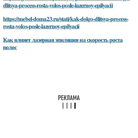
dlitsya-process-rosta-volos-posle-lazernoy-epilyacii
https://mebel-doma23.ru/stati/kak-dolgo-dlitsya-process-
rosta-volos-posle-lazernoy-epilyacii
Как влияет лазерная эпиляция на скорость роста
волос