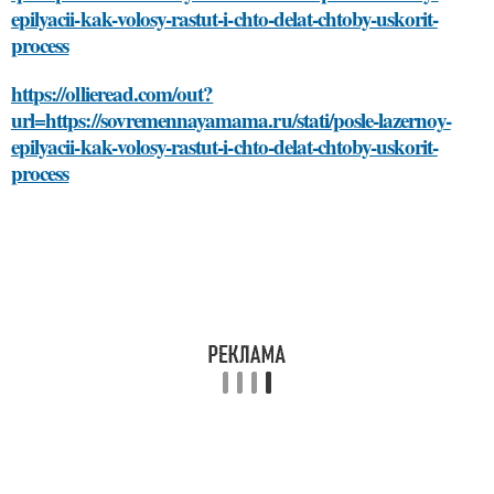
epilyacii-kak-volosy-rastut-i-chto-delat-chtoby-uskorit-
process
https://ollieread.com/out?
url=https://sovremennayamama.ru/stati/posle-lazernoy-
epilyacii-kak-volosy-rastut-i-chto-delat-chtoby-uskorit-
process