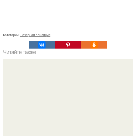
Категории:
Лазерная эпиляция
Читайте также
Какие недостатки имеет мебель из ЛДСП