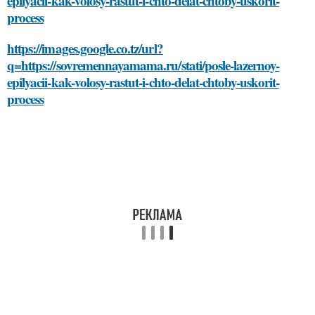
epilyacii-kak-volosy-rastut-i-chto-delat-chtoby-uskorit-
process
https://images.google.co.tz/url?
q=https://sovremennayamama.ru/stati/posle-lazernoy-
epilyacii-kak-volosy-rastut-i-chto-delat-chtoby-uskorit-
process