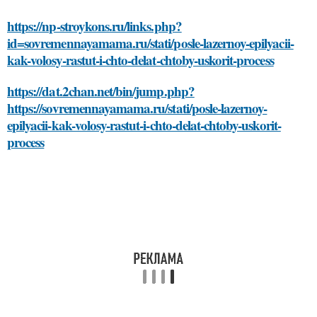
https://np-stroykons.ru/links.php?
id=sovremennayamama.ru/stati/posle-lazernoy-epilyacii-
kak-volosy-rastut-i-chto-delat-chtoby-uskorit-process
https://dat.2chan.net/bin/jump.php?
https://sovremennayamama.ru/stati/posle-lazernoy-
epilyacii-kak-volosy-rastut-i-chto-delat-chtoby-uskorit-
process