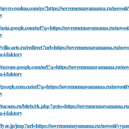
//spyro-realms.com/go?https://sovremennayamama.ru/novosti/vy
ry
//asia.google.com/url?q=https://sovremennayamama.ru/novosti/
ry
//villa-arte.ru/redirect?url=https://sovremennayamama.ru/novos
a-i-faktory
//europe.google.com/url?q=https://sovremennayamama.ru/novost
a-i-faktory
//google.com.cu/url?q=https://sovremennayamama.ru/novosti/vy
ry
//mcsms.ru/bitrix/rk.php?goto=https://sovremennayamama.ru/no
a-i-faktory
//lyze.jp/jmp?url=https://sovremennayamama.ru/novosti/vypade