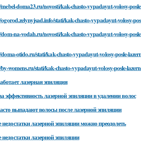
//mebel-doma23.ru/novosti/kak-chasto-vypadayut-volosy-posle-
//ogorod.zelynyjsad.info/stati/kak-chasto-vypadayut-volosy-posl
//dom-na-vodah.ru/novosti/kak-chasto-vypadayut-volosy-posle-
//doma-otido.ru/stati/kak-chasto-vypadayut-volosy-posle-lazern
//by-womens.ru/stati/kak-chasto-vypadayut-volosy-posle-lazerno
аботает лазерная эпиляция
а эффективность лазерной эпиляции в удалении волос
асто выпадают волосы после лазерной эпиляции
 недостатки лазерной эпиляции можно преодолеть
 недостатки лазерной эпиляции