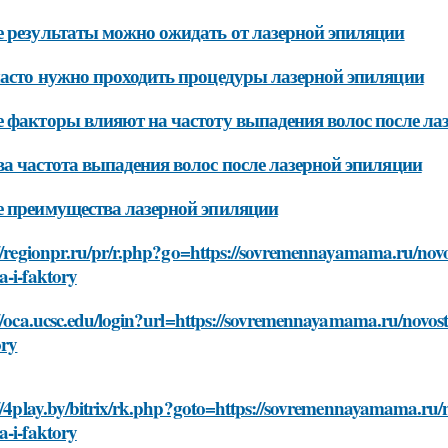
 результаты можно ожидать от лазерной эпиляции
асто нужно проходить процедуры лазерной эпиляции
 факторы влияют на частоту выпадения волос после ла
а частота выпадения волос после лазерной эпиляции
 преимущества лазерной эпиляции
//regionpr.ru/pr/r.php?go=https://sovremennayamama.ru/novost
a-i-faktory
//oca.ucsc.edu/login?url=https://sovremennayamama.ru/novosti
ory
//4play.by/bitrix/rk.php?goto=https://sovremennayamama.ru/no
a-i-faktory