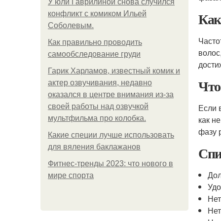
У юли Гаврилиной снова случился
Как
конфликт с комиком Ильей
Соболевым.
Часто
Как правильно проводить
волос
самообследование груди
дости
Гарик Харламов, известный комик и
Что
актер озвучивания, недавно
оказался в центре внимания из-за
своей работы над озвучкой
Если 
мультфильма про колобка.
как н
фазу 
Какие специи лучше использовать
для вяления баклажанов
Спи
Фитнес-тренды 2023: что нового в
Дол
мире спорта
Удо
Нет
Нет