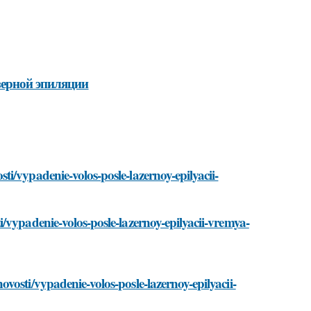
зерной эпиляции
i/vypadenie-volos-posle-lazernoy-epilyacii-
/vypadenie-volos-posle-lazernoy-epilyacii-vremya-
vosti/vypadenie-volos-posle-lazernoy-epilyacii-