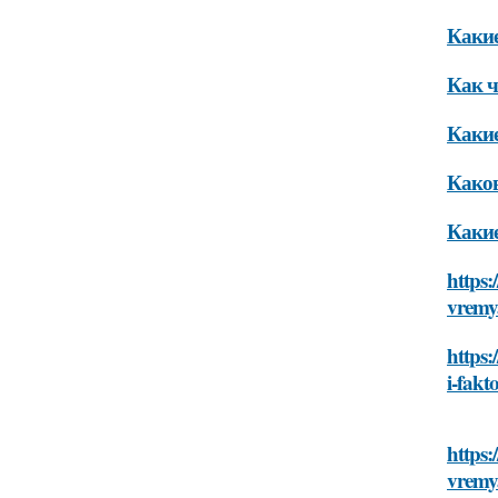
Какие
Как ч
Какие
Каков
Какие
https:
vremy
https:
i-fakt
https:
vremy