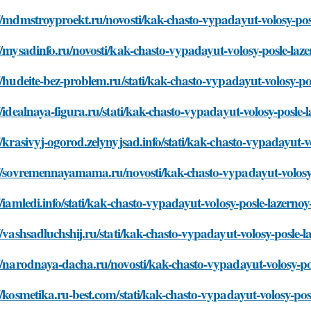
//mdmstroyproekt.ru/novosti/kak-chasto-vypadayut-volosy-posl
//mysadinfo.ru/novosti/kak-chasto-vypadayut-volosy-posle-lazer
//hudeite-bez-problem.ru/stati/kak-chasto-vypadayut-volosy-pos
//idealnaya-figura.ru/stati/kak-chasto-vypadayut-volosy-posle-l
//krasivyj-ogorod.zelynyjsad.info/stati/kak-chasto-vypadayut-vo
//sovremennayamama.ru/novosti/kak-chasto-vypadayut-volosy-p
//iamledi.info/stati/kak-chasto-vypadayut-volosy-posle-lazernoy-
//vashsadluchshij.ru/stati/kak-chasto-vypadayut-volosy-posle-la
//narodnaya-dacha.ru/novosti/kak-chasto-vypadayut-volosy-pos
//kosmetika.ru-best.com/stati/kak-chasto-vypadayut-volosy-posl