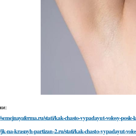
ки:
//semejnayaferma.ru/stati/kak-chasto-vypadayut-volosy-posle-la
//jk-na-krasnyh-partizan-2.ru/stati/kak-chasto-vypadayut-volos