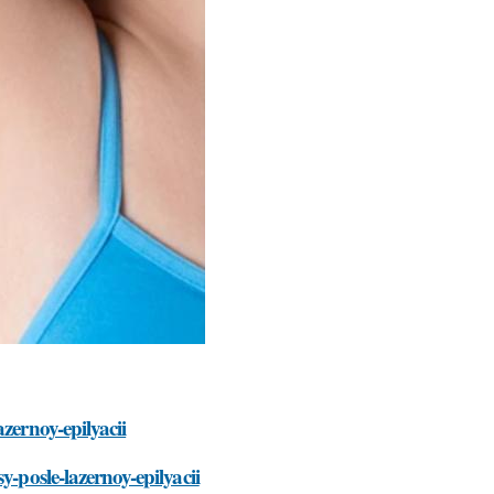
zernoy-epilyacii
y-posle-lazernoy-epilyacii