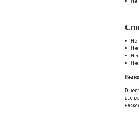
Нет
Спи
Не 
Нео
Нео
Нео
Выво
В цел
все в
неско