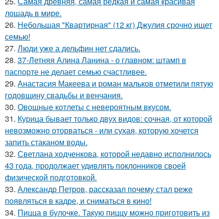
25.
Самая древняя, самая редкая и самая красивая
лошадь в мире.
26.
Небольшая "Квартирная" (12 кг) Джулия срочно ищет
семью!
27.
Люди уже а дельфин нет сдались.
28.
37-Летняя Алина Ланина - о главном: штамп в
паспорте не делает семью счастливее.
29.
Анастасия Макеева и роман мальков отметили пятую
годовщину свадьбы и венчания.
30.
Овощные котлеты с невероятным вкусом.
31.
Курица бывает только двух видов: сочная, от которой
невозможно оторваться - или сухая, которую хочется
запить стаканом воды.
32.
Светлана ходченкова, которой недавно исполнилось
43 года, продолжает удивлять поклонников своей
физической подготовкой.
33.
Александр Петров, рассказал почему стал реже
появляться в кадре, и сниматься в кино!
34.
Пицца в булочке. Такую пиццу можно приготовить из