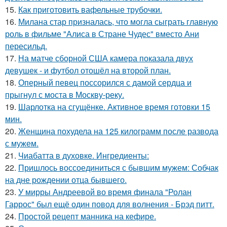
15.
Как приготовить вафельные трубочки.
16.
Милана стар призналась, что могла сыграть главную
роль в фильме "Алиса в Стране Чудес" вместо Ани
пересильд.
17.
На матче сборной США камера показала двух
девушек - и футбол отошёл на второй план.
18.
Оперный певец поссорился с дамой сердца и
прыгнул с моста в Москву-реку.
19.
Шарлотка на сгущёнке. Активное время готовки 15
мин.
20.
Женщина похудела на 125 килограмм после развода
с мужем.
21.
Чиабатта в духовке. Ингредиенты:
22.
Пришлось воссоединиться с бывшим мужем: Собчак
на дне рождении отца бывшего.
23.
У мирры Андреевой во время финала "Ролан
Гаррос" был ещё один повод для волнения - Брэд питт.
24.
Простой рецепт манника на кефире.