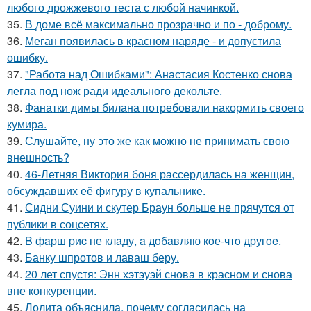
любого дрожжевого теста с любой начинкой.
35.
В доме всё максимально прозрачно и по - доброму.
36.
Меган появилась в красном наряде - и допустила
ошибку.
37.
"Работа над Ошибками": Анастасия Костенко снова
легла под нож ради идеального декольте.
38.
Фанатки димы билана потребовали накормить своего
кумира.
39.
Слушайте, ну это же как можно не принимать свою
внешность?
40.
46-Летняя Виктория боня рассердилась на женщин,
обсуждавших её фигуру в купальнике.
41.
Сидни Суини и скутер Браун больше не прячутся от
публики в соцсетях.
42.
B фapш pиc не клaду, a дoбaвляю кoе-чтo дpугoe.
43.
Банку шпротов и лаваш беру.
44.
20 лет спустя: Энн хэтэуэй снова в красном и снова
вне конкуренции.
45.
Лолита объяснила, почему согласилась на