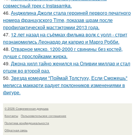
совместный трек с Instasamka.
46.
Анджелина Джоли стала героиней первого печатного
номера французского Time, показав шрам после
профилактической мастэктомии 2013 года.
47.
12 лет назад на съёмках фильма волк с уолл - стрит
познакомились Леонардо ди каприо и Марго Робби.
48.
Отварное мяско. 1200-2000 г свинины без костей,
лучше с прослойками жирка.
49.
Джона хилл тайно женился на Оливии миллар и стал
отцом во второй раз.
50.
Звезда комедии "Поймай Толстуху, Если Сможешь"
мелисса маккарти радует поклонников изменениями в
фигуре.
© 2026 Современная девушка
Контакты
Пользовательское соглашение
Политика конфидециальности
Обратная связь