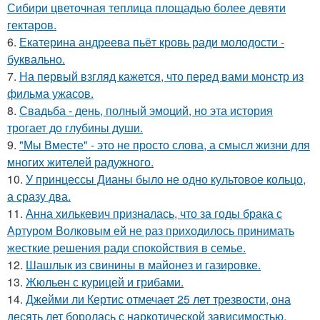
Сибири цветочная теплица площадью более девяти
гектаров.
6.
Екатерина андреева пьёт кровь ради молодости -
буквально.
7.
На первый взгляд кажется, что перед вами монстр из
фильма ужасов.
8.
Свадьба - день, полный эмоций, но эта история
трогает до глубины души.
9.
"Мы Вместе" - это не просто слова, а смысл жизни для
многих жителей радужного.
10.
У принцессы Дианы было не одно культовое кольцо,
а сразу два.
11.
Анна хилькевич призналась, что за годы брака с
Артуром Волковым ей не раз приходилось принимать
жесткие решения ради спокойствия в семье.
12.
Шашлык из свинины в майонез и газировке.
13.
Жюльен с курицей и грибами.
14.
Джейми ли Кертис отмечает 25 лет трезвости, она
десять лет боролась с наркотической зависимостью.