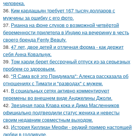
человека.
36.
Ким кардашьян требует 167 тысяч долларов с
мужчины за ошибку с его фото.
37.
Рианна на фоне слухов о возможной четвёртой
беременности прилетела в Индию на вечеринку в честь
своего бренда Fenty Beauty.
38.
47 лет, двое детей и отличная форма - как держит
себя Анна Ковальчук.
39.
Том харди берет бессрочный отпуск из-за серьезных
проблем со здоровьем.
40.
"Я Сама всё это Придумала": Алекса рассказала об
отношениях с Тимати и "разводах" с мужем.
41.
В социальных сетях активно комментируют
перемены во внешнем виде Анджелины Джоли.
42.
Звездная пара Клава кока и Дима Масленников
официально подтвердили статус жениха и невесты
своим недавним совместным выходом.
43.
История Киллиан Мерфи - редкий пример настоящей
любви в голливуде.