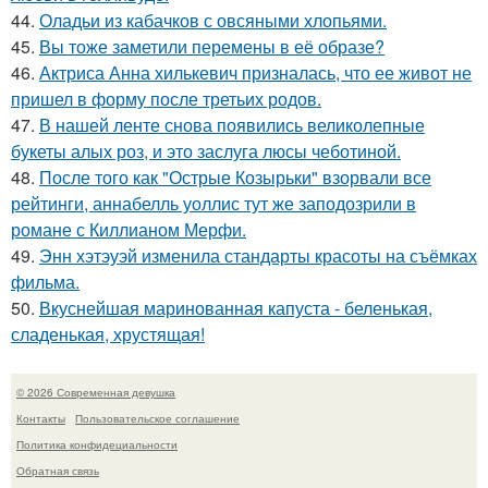
44.
Оладьи из кабачков с овсяными хлопьями.
45.
Вы тоже заметили перемены в её образе?
46.
Актриса Анна хилькевич призналась, что ее живот не
пришел в форму после третьих родов.
47.
В нашей ленте снова появились великолепные
букеты алых роз, и это заслуга люсы чеботиной.
48.
После того как "Острые Козырьки" взорвали все
рейтинги, аннабелль уоллис тут же заподозрили в
романе с Киллианом Мерфи.
49.
Энн хэтэуэй изменила стандарты красоты на съёмках
фильма.
50.
Вкуснейшая маринованная капуста - беленькая,
сладенькая, хрустящая!
© 2026 Современная девушка
Контакты
Пользовательское соглашение
Политика конфидециальности
Обратная связь