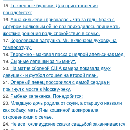
15.
Тыквенные булочки. Для приготовления
понадобится:
16.
Анна хилькевич призналась, что за годы брака с
Артуром Волковым ей не раз приходилось принимать
жесткие решения ради спокойствия в семье.
17.
Королевская ватрушка. Мы включаем духовку на
температуру.
18.
Творожно - маковая пасха с цедрой апельсина&мёд.
19.
Сырные лепешки за 15 минут.
20.
На матче сборной США камера показала двух
девушек - и футбол отошёл на второй план.
21.
Оперный певец поссорился с дамой сердца и
прыгнул с моста в Москву-реку.
22.
Рыбная запеканка. Понадобится:
23.
Младшую дочь родила от скуки, а старшую назвали
как собаку: мать Яны кошкиной шокировала
откровениями о семье.
24.
Не все голливудские сказки свадьбой заканчиваются.