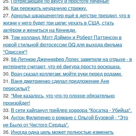
25.
Потрясающее по вкусу и простоте печенье!
26.
Как пережить неудачную стрижку.
27.
Арнольд шварценеггер ещё в детстве твердил, что в
жизни у него будет три цели: уехать в США, стать
актёром и жениться на Кеннеди.
28.
Том холланд, Мэтт Дэймон и Роберт Паттинсон в
новой стильной фотосессии GQ для выхода фильма
"Одиссея"!
29.
56-Летнюю Дженнифер Лопес заметили на отдыхе - в
интернете считают, что её фигура просто роскошна.
30.
Врач сказал коллегам: мойте руки перед родами.
31.
Ваня дмитриенко сделал предложение Ане
пересильд?
32.
"Мне казалось, что что-то плохое обязательно
произойдет!
33.
В сети хайпанул трейлер хоррора "Косатка - Убийца".
34.
Антон Филипенко о романе с Ольгой Бузовой - "Это
не Было от Чистого Сердца".
35.
Иногда одна цель может полностью изменить