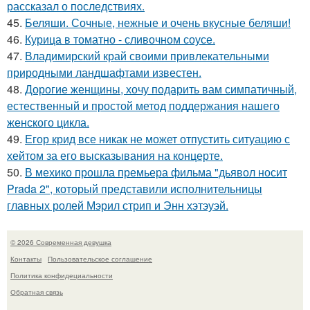
рассказал о последствиях.
45.
Беляши. Сочные, нежные и очень вкусные беляши!
46.
Курица в томатно - сливочном соусе.
47.
Владимирский край своими привлекательными
природными ландшафтами известен.
48.
Дорогие женщины, хочу подарить вам симпатичный,
естественный и простой метод поддержания нашего
женского цикла.
49.
Егор крид все никак не может отпустить ситуацию с
хейтом за его высказывания на концерте.
50.
В мехико прошла премьера фильма "дьявол носит
Prada 2", который представили исполнительницы
главных ролей Мэрил стрип и Энн хэтэуэй.
© 2026 Современная девушка
Контакты
Пользовательское соглашение
Политика конфидециальности
Обратная связь