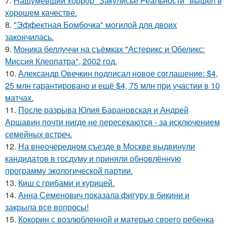
7.
Нашумевший хоррор "Закулисье Реальности" вышел в
хорошем качестве.
8.
"Эффектная Бомбочка" могилой для двоих
закончилась.
9.
Моника беллуччи на съёмках "Астерикс и Обеликс:
Миссия Клеопатра", 2002 год.
10.
Александр Овечкин подписал новое соглашение: $4,
25 млн гарантировано и ещё $4, 75 млн при участии в 10
матчах.
11.
После разрыва Юлия Барановская и Андрей
Аршавин почти нигде не пересекаются - за исключением
семейных встреч.
12.
На внеочередном съезде в Москве выдвинули
кандидатов в госдуму и приняли обновлённую
программу экологической партии.
13.
Киш с грибами и курицей.
14.
Анна Семенович показала фигуру в бикини и
закрыла все вопросы!
15.
Кокорин с возлюбленной и матерью своего ребенка