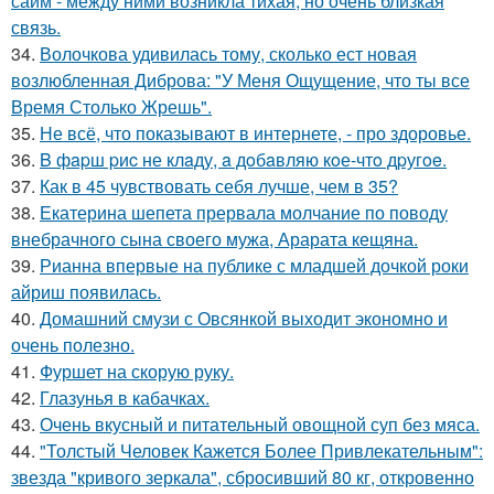
сайм - между ними возникла тихая, но очень близкая
связь.
34.
Волочкова удивилась тому, сколько ест новая
возлюбленная Диброва: "У Меня Ощущение, что ты все
Время Столько Жрешь".
35.
Не всё, что показывают в интернете, - про здоровье.
36.
B фapш pиc не клaду, a дoбaвляю кoе-чтo дpугoe.
37.
Как в 45 чувствовать себя лучше, чем в 35?
38.
Екатерина шепета прервала молчание по поводу
внебрачного сына своего мужа, Арарата кещяна.
39.
Рианна впервые на публике с младшей дочкой роки
айриш появилась.
40.
Домашний смузи с Овсянкой выходит экономно и
очень полезно.
41.
Фуршет на скорую руку.
42.
Глазунья в кабачках.
43.
Очень вкусный и питательный овощной суп без мяса.
44.
"Толстый Человек Кажется Более Привлекательным":
звезда "кривого зеркала", сбросивший 80 кг, откровенно