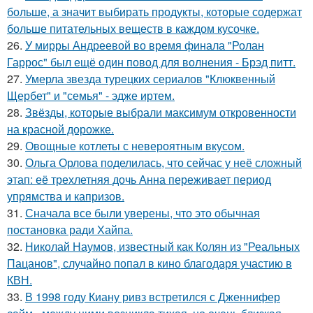
больше, а значит выбирать продукты, которые содержат
больше питательных веществ в каждом кусочке.
26.
У мирры Андреевой во время финала "Ролан
Гаррос" был ещё один повод для волнения - Брэд питт.
27.
Умерла звезда турецких сериалов "Клюквенный
Щербет" и "семья" - эдже иртем.
28.
Звёзды, которые выбрали максимум откровенности
на красной дорожке.
29.
Овощные котлеты с невероятным вкусом.
30.
Ольга Орлова поделилась, что сейчас у неё сложный
этап: её трехлетняя дочь Анна переживает период
упрямства и капризов.
31.
Сначала все были уверены, что это обычная
постановка ради Хайпа.
32.
Николай Наумов, известный как Колян из "Реальных
Пацанов", случайно попал в кино благодаря участию в
КВН.
33.
В 1998 году Киану ривз встретился с Дженнифер