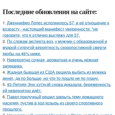
Последние обновления на сайте:
1.
Дженнифер Лопес исполнилось 57, и её отношение к
возрасту - настоящий манифест уверенности: "не
говорите, что я отлично выгляжу для 57.
2.
По словам эксперта воз, у мужчин с образованной и
мудрой супругой вероятность скоропостижной смерти
якобы на 46% ниже.
3.
Невероятно сочная, ароматная и очень нежная
запеканка.
4.
Жадная бывшая из США решила выбить из мужика
денег, да по больше, но что-то пошло не по плану.
5.
43-Летняя Энн хэтэуэй снова доказала: беременность
ей невероятно идёт.
6.
Павел прилучный решил закрыть тему домашнего
насилия, пустив в ход козырь из своего спортивного
прошлого.