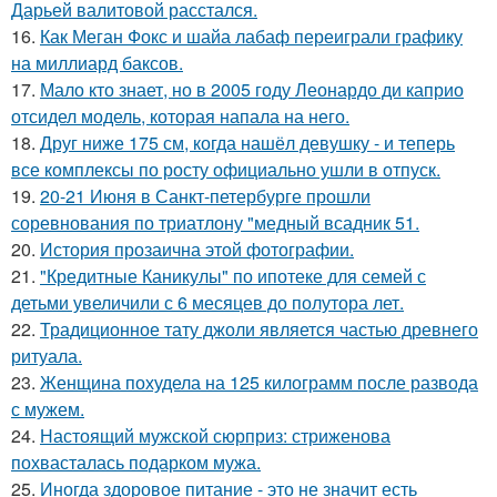
Дарьей валитовой расстался.
16.
Как Меган Фокс и шайа лабаф переиграли графику
на миллиард баксов.
17.
Мало кто знает, но в 2005 году Леонардо ди каприо
отсидел модель, которая напала на него.
18.
Друг ниже 175 см, когда нашёл девушку - и теперь
все комплексы по росту официально ушли в отпуск.
19.
20-21 Июня в Санкт-петербурге прошли
соревнования по триатлону "медный всадник 51.
20.
История прозаична этой фотографии.
21.
"Кредитные Каникулы" по ипотеке для семей с
детьми увеличили с 6 месяцев до полутора лет.
22.
Традиционное тату джоли является частью древнего
ритуала.
23.
Женщина похудела на 125 килограмм после развода
с мужем.
24.
Настоящий мужской сюрприз: стриженова
похвасталась подарком мужа.
25.
Иногда здоровое питание - это не значит есть