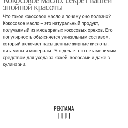
Масла для волос
Масло в косметике
знойной красоты
Что такое кокосовое масло и почему оно полезно?
Кокосовое масло – это натуральный продукт,
Рецепты с кокосовым
получаемый из мяса зрелых кокосовых орехов. Его
Масло для губ
маслом
популярность объясняется уникальным составом,
который включает насыщенные жирные кислоты,
витамины и минералы. Это делает его незаменимым
средством для ухода за кожей, волосами и даже в
Масла в косметике
Масло для лица
кулинарии.
Маски с кокосовым
Масло для удаления
маслом