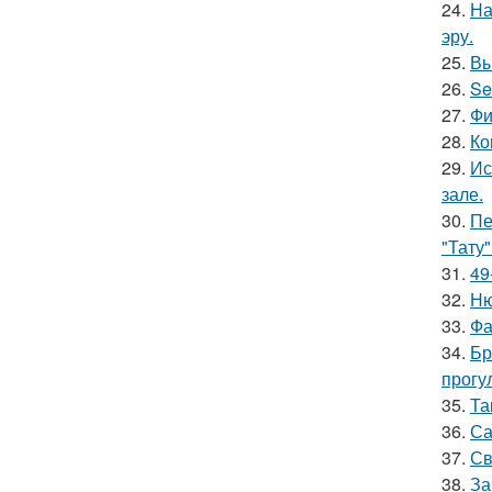
24.
На
эру.
25.
Вы
26.
Se
27.
Фи
28.
Ко
29.
Ис
зале.
30.
Пе
"Тату"
31.
49
32.
Ню
33.
Фа
34.
Бр
прогу
35.
Та
36.
Са
37.
Св
38.
За