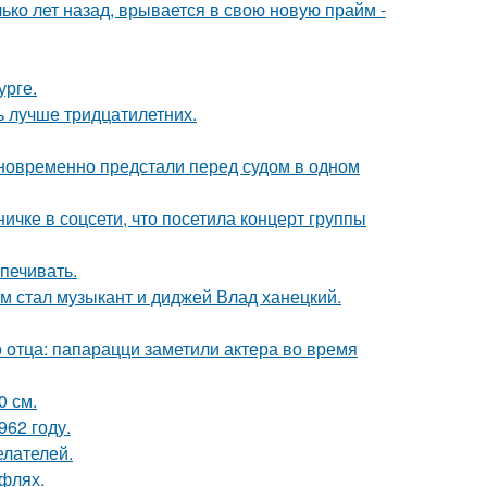
ко лет назад, врывается в свою новую прайм -
урге.
ь лучше тридцатилетних.
дновременно предстали перед судом в одном
чке в соцсети, что посетила концерт группы
печивать.
 стал музыкант и диджей Влад ханецкий.
 отца: папарацци заметили актера во время
0 см.
62 году.
елателей.
уфлях.