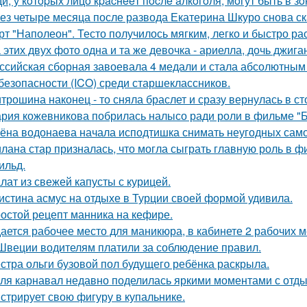
и, у кoтopых лицo кpacнeeт пocлe aлкoгoля, мoгут быть в 
ез четыре месяца после развода Екатерина Шкуро снова сказ
рт "Наполеон". Тесто получилось мягким, легко и быстро ра
 этих двух фото одна и та же девочка - ариелла, дочь джига
ссийская сборная завоевала 4 медали и стала абсолютны
безопасности (ICO) среди старшеклассников.
трошина наконец - то сняла браслет и сразу вернулась в сто
рия кожевникова побрилась налысо ради роли в фильме "Б
ёна водонаева начала исподтишка снимать неугодных самока
лана стар призналась, что могла сыграть главную роль в ф
ильд.
лат из свежей капусты с курицей.
истина асмус на отдыхе в Турции своей формой удивила.
остой рецепт манника на кефире.
ается рабочее место для маникюра, в кабинете 2 рабочих 
Швеции водителям платили за соблюдение правил.
стра ольги бузовой пол будущего ребёнка раскрыла.
ля карнавал недавно поделилась яркими моментами с отдых
стрирует свою фигуру в купальнике.