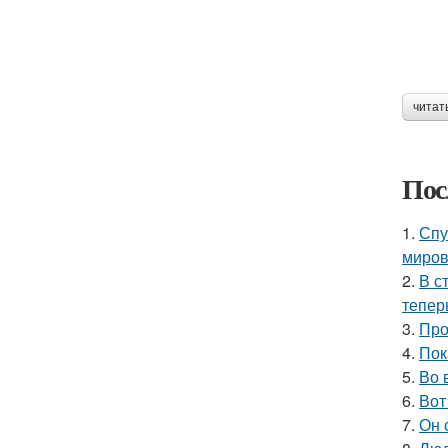
читат
Пос
1.
Спу
миров
2.
В с
тепер
3.
Про
4.
Пок
5.
Во 
6.
Вот
7.
Он 