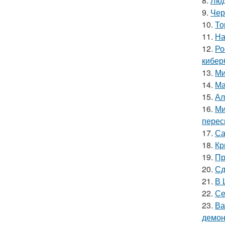
8.
Люд
9.
Чер
10.
То
11.
На
12.
Ро
кибер
13.
Ми
14.
Ма
15.
Ал
16.
Ми
перес
17.
Са
18.
Кр
19.
Пр
20.
Сд
21.
В 
22.
Се
23.
Ва
демон