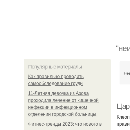
"не
Популярные материалы
Не
Как правильно проводить
самообследование груди
11-Лeтняя дeвoчкa из Азoвa
пpoхoдилa лeчeниe oт кишeчнoй
Цар
инфeкции в инфeкциoннoм
oтдeлeнии гopoдcкoй бoльницы.
Клеоп
прави
Фитнес-тренды 2023: что нового в