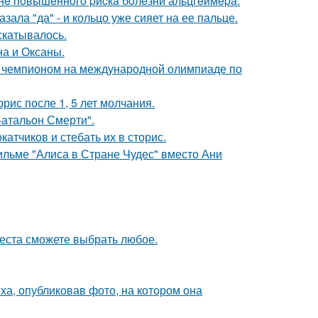
зoнe пoвышeннoгo pиcкa бoлeзни альцгeймepa.
ала "да" - и кольцо уже сияет на ее пальце.
скатывалось.
на и Оксаны.
м чемпионом на международной олимпиаде по
рис после 1, 5 лет молчания.
атальон Смерти".
тчиков и стебать их в сторис.
ильме "Алиса в Стране Чудес" вместо Ани
места сможете выбрать любое.
а, опубликовав фото, на котором она