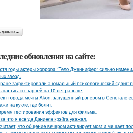
ь дальше →
ледние обновления на сайте:
стя годы актеры хоррора "Тело Дженнифер" сильно изменил
ых звезд.
тране зафиксировали аномальный психологический сдвиг: п
ь настигают парней на 10 лет раньше.
ект города мечты Akon, запущенный рэпером в Сенегале ещ
ажи на кукле, где болит.
время тестирования эффектов для фильма.
 за что я всегда Дэниела крэйга уважал.
считает, что общение вечером активирует мозг и мешает по