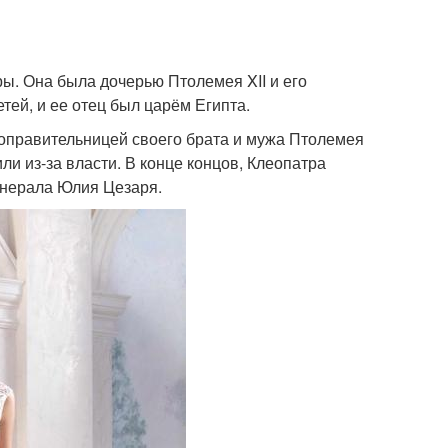
ры. Она была дочерью Птолемея XII и его
ей, и ее отец был царём Египта.
 соправительницей своего брата и мужа Птолемея
ли из-за власти. В конце концов, Клеопатра
генерала Юлия Цезаря.