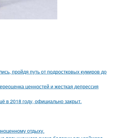
ись, пройдя путь от подростковых кумиров до
ереоценка ценностей и жесткая депрессия
ё в 2018 году, официально закрыт.
лноценному отдыху.