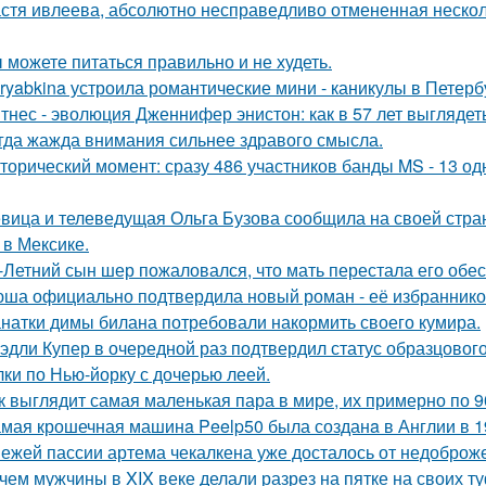
стя ивлеева, абсолютно несправедливо отмененная несколь
 можете питаться правильно и не худеть.
ryabkina устроила романтические мини - каникулы в Петерб
тнес - эволюция Дженнифер энистон: как в 57 лет выглядет
гда жажда внимания сильнее здравого смысла.
торический момент: сразу 486 участников банды MS - 13 о
вица и телеведущая Ольга Бузова сообщила на своей страни
 в Мексике.
-Летний сын шер пожаловался, что мать перестала его обес
ша официально подтвердила новый роман - её избранником
натки димы билана потребовали накормить своего кумира.
эдли Купер в очередной раз подтвердил статус образцового
лки по Нью-йорку с дочерью леей.
к выглядит самая маленькая пара в мире, их примерно по 9
мая крошечная машинa Peelp50 была созданa в Англии в 19
ежей пассии артема чекалкена уже досталось от недоброж
чем мужчины в XIX веке делали разрез на пятке на своих т