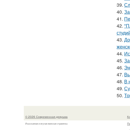
39.
Сл
40.
За
41.
Пе
42.
"П
студи
43.
До
женск
44.
Ис
45.
За
46.
Эн
47.
Вы
48.
В 
49.
Су
50.
То
© 2026 Современная девушка
К
П
Изысканная и жгучая женская страничка