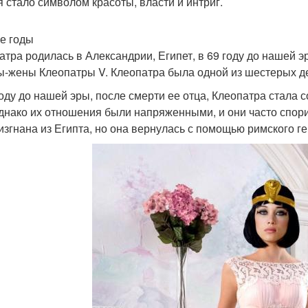
я стало символом красоты, власти и интриг.
е годы
атра родилась в Александрии, Египет, в 69 году до нашей э
ы-жены Клеопатры V. Клеопатра была одной из шестерых дет
году до нашей эры, после смерти ее отца, Клеопатра стала
 Однако их отношения были напряженными, и они часто спори
изгнана из Египта, но она вернулась с помощью римского 