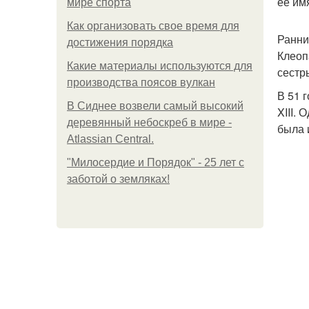
ее им
мире спорта
Как организовать свое время для
Ранни
достижения порядка
Клеоп
Какие материалы используются для
сестр
производства поясов вулкан
В 51 
В Сиднее возвели самый высокий
XIII.
деревянный небоскреб в мире -
была 
Atlassian Central.
"Милосердие и Порядок" - 25 лет с
заботой о земляках!