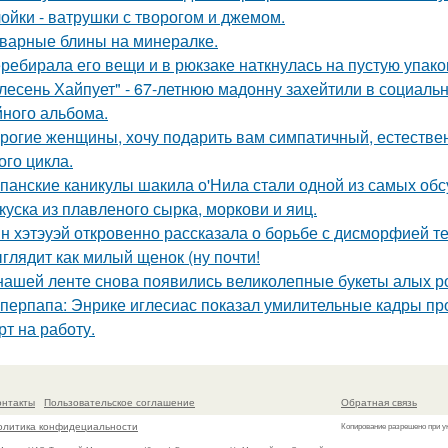
ойки - ватрушки с творогом и джемом.
варные блины на минералке.
ребирала его вещи и в рюкзаке наткнулась на пустую упаковк
лесень Хайпует" - 67-летнюю мадонну захейтили в социальн
йного альбома.
рогие женщины, хочу подарить вам симпатичный, естестве
ого цикла.
панские каникулы шакила о'Нила стали одной из самых обс
куска из плавленого сырка, моркови и яиц.
н хэтэуэй откровенно рассказала о борьбе с дисморфией те
глядит как милый щенок (ну почти!
нашей ленте снова появились великолепные букеты алых роз
перпапа: Энрике иглесиас показал умилительные кадры пр
рт на работу.
онтакты
Пользовательское соглашение
Обратная связь
олитика конфидециальности
Копирование разрешено при у