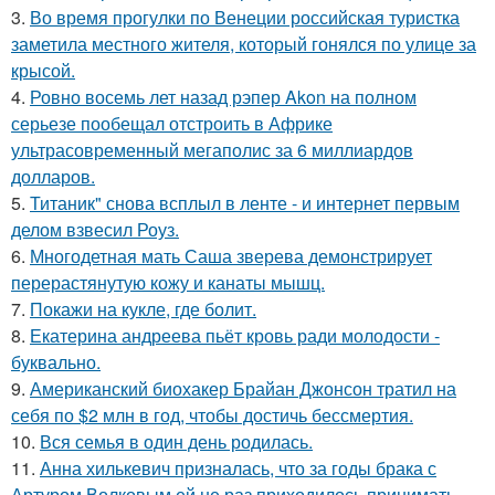
3.
Во время прогулки по Венеции российская туристка
заметила местного жителя, который гонялся по улице за
крысой.
4.
Ровно восемь лет назад рэпер Akon на полном
серьезе пообещал отстроить в Африке
ультрасовременный мегаполис за 6 миллиардов
долларов.
5.
Титаник" снова всплыл в ленте - и интернет первым
делом взвесил Роуз.
6.
Многодетная мать Саша зверева демонстрирует
перерастянутую кожу и канаты мышц.
7.
Покажи на кукле, где болит.
8.
Екатерина андреева пьёт кровь ради молодости -
буквально.
9.
Американский биохакер Брайан Джонсон тратил на
себя по $2 млн в год, чтобы достичь бессмертия.
10.
Вся семья в один день родилась.
11.
Анна хилькевич призналась, что за годы брака с
Артуром Волковым ей не раз приходилось принимать