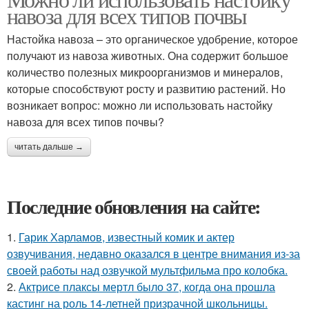
навоза для всех типов почвы
Настойка навоза – это органическое удобрение, которое
получают из навоза животных. Она содержит большое
количество полезных микроорганизмов и минералов,
которые способствуют росту и развитию растений. Но
возникает вопрос: можно ли использовать настойку
навоза для всех типов почвы?
читать дальше →
Последние обновления на сайте:
1.
Гарик Харламов, известный комик и актер
озвучивания, недавно оказался в центре внимания из-за
своей работы над озвучкой мультфильма про колобка.
2.
Актрисе плаксы мертл было 37, когда она прошла
кастинг на роль 14-летней призрачной школьницы.