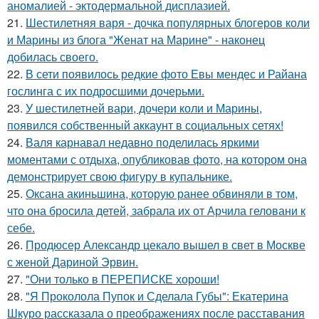
аномалией - эктодермальной дисплазией.
21.
Шестилетняя варя - дочка популярных блогеров коли
и Марины из блога "Женат на Марине" - наконец
добилась своего.
22.
В сети появилось редкие фото Евы мендес и Райана
гослинга с их подросшими дочерьми.
23.
У шестилетней вари, дочери коли и Марины,
появился собственный аккаунт в социальных сетях!
24.
Валя карнавал недавно поделилась яркими
моментами с отдыха, опубликовав фото, на котором она
демонстрирует свою фигуру в купальнике.
25.
Оксана акиньшина, которую ранее обвиняли в том,
что она бросила детей, забрала их от Арчила геловани к
себе.
26.
Продюсер Александр цекало вышел в свет в Москве
с женой Дариной Эрвин.
27.
"Они только в ПЕРЕПИСКЕ хороши!
28.
"Я Проколола Пупок и Сделала Губы": Екатерина
Шкуро рассказала о преображениях после расставания