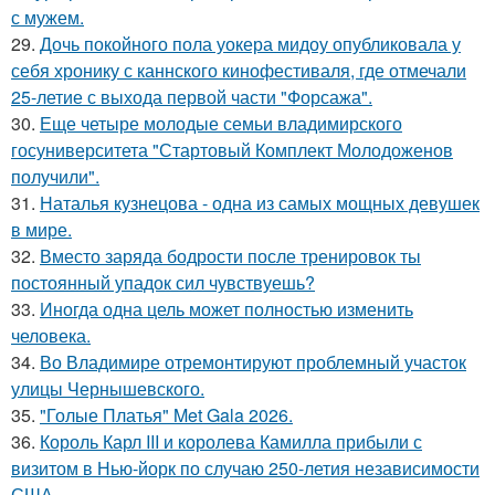
с мужем.
29.
Дочь покойного пола уокера мидоу опубликовала у
себя хронику с каннского кинофестиваля, где отмечали
25-летие с выхода первой части "Форсажа".
30.
Еще четыре молодые семьи владимирского
госуниверситета "Стартовый Комплект Молодоженов
получили".
31.
Наталья кузнецова - одна из самых мощных девушек
в мире.
32.
Вместо заряда бодрости после тренировок ты
постоянный упадок сил чувствуешь?
33.
Иногда одна цель может полностью изменить
человека.
34.
Во Владимире отремонтируют проблемный участок
улицы Чернышевского.
35.
"Голые Платья" Met Gala 2026.
36.
Король Карл III и королева Камилла прибыли с
визитом в Нью-йорк по случаю 250-летия независимости
США.