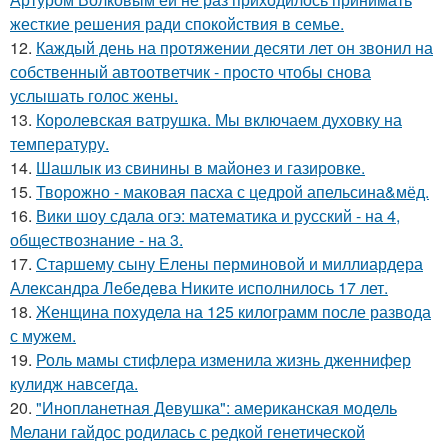
жесткие решения ради спокойствия в семье.
12.
Каждый день на протяжении десяти лет он звонил на
собственный автоответчик - просто чтобы снова
услышать голос жены.
13.
Королевская ватрушка. Мы включаем духовку на
температуру.
14.
Шашлык из свинины в майонез и газировке.
15.
Творожно - маковая пасха с цедрой апельсина&мёд.
16.
Вики шоу сдала огэ: математика и русский - на 4,
обществознание - на 3.
17.
Старшему сыну Елены перминовой и миллиардера
Александра Лебедева Никите исполнилось 17 лет.
18.
Женщина похудела на 125 килограмм после развода
с мужем.
19.
Роль мамы стифлера изменила жизнь дженнифер
кулидж навсегда.
20.
"Инопланетная Девушка": американская модель
Мелани гайдос родилась с редкой генетической