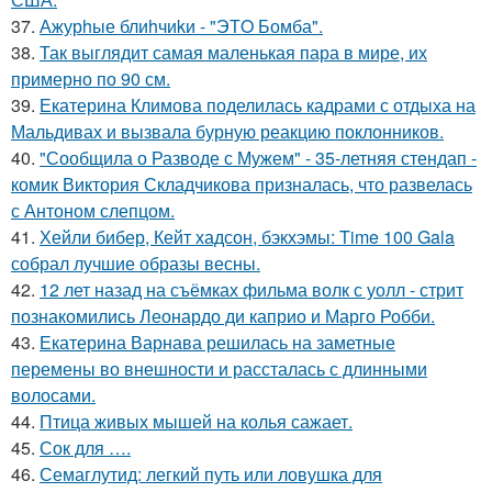
37.
Ажурhые блиhчиkи - "ЭТO Бомба".
38.
Так выглядит самая маленькая пара в мире, их
примерно по 90 см.
39.
Екатерина Климова поделилась кадрами с отдыха на
Мальдивах и вызвала бурную реакцию поклонников.
40.
"Сообщила о Разводе с Мужем" - 35-летняя стендап -
комик Виктория Складчикова призналась, что развелась
с Антоном слепцом.
41.
Хейли бибер, Кейт хадсон, бэкхэмы: Time 100 Gala
собрал лучшие образы весны.
42.
12 лет назад на съёмках фильма волк с уолл - стрит
познакомились Леонардо ди каприо и Марго Робби.
43.
Екатерина Варнава решилась на заметные
перемены во внешности и рассталась с длинными
волосами.
44.
Птица живых мышей на колья сажает.
45.
Сок для ….
46.
Семаглутид: легкий путь или ловушка для