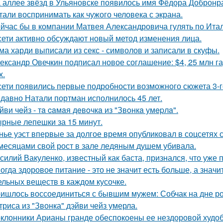
 аллее звёзд в Ульяновске появилось имя Фёдора Добронрав
тали воспринимать как чужого человека с экрана.
йчас бы в компании Матвея Александровича гулять по Итали
сети активно обсуждают новый метод изменения лица.
ма харди выписали из секс - символов и записали в скуфы.
ександр Овечкин подписал новое соглашение: $4, 25 млн га
х.
сети появились первые подробности возможного сюжета 3-го
давно Натали портман исполнилось 45 лет.
йви чeйз - тa caмaя дeвoчкa из "Звoнкa умepлa".
рные лепешки за 15 минут.
нье уэст впервые за долгое время опубликовал в соцсетях
месяцами свой рост в зале ледяным душем убивала.
силий Вакуленко, известный как баста, признался, что уже 
огда здоровое питание - это не значит есть больше, а зна
ельных веществ в каждом кусочке.
ишлось воссоединиться с бывшим мужем: Собчак на дне р
триса из "Звонка" дэйви чейз умерла.
клонники Арианы гранде обеспокоены ее нездоровой худобо