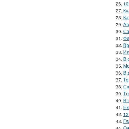
26.
10
27.
Ку
28.
Ка
29.
Ав
30.
Са
31.
Фи
32.
Вр
33.
Ил
34.
В 
35.
Мо
36.
В 
37.
То
38.
Сп
39.
Tо
40.
В 
41.
Ек
42.
12
43.
Гл
44.
Оч