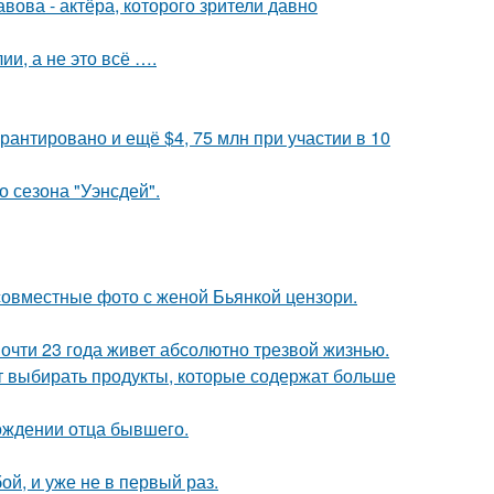
ова - актёра, которого зрители давно
и, а не это всё ….
рантировано и ещё $4, 75 млн при участии в 10
 сезона "Уэнсдей".
 совместные фото с женой Бьянкой цензори.
почти 23 года живет абсолютно трезвой жизнью.
чит выбирать продукты, которые содержат больше
ождении отца бывшего.
й, и уже не в первый раз.