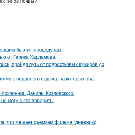
сех типов почвы?
ревшим бьюти - процедурам.
ью от Гарика Харламова.
ись, пройдя путь от подростковых кумиров до
ями с недавнего отдыха, на которых она
б поклонниц Данилы Козловского.
не могу в это поверить.
ала, что мешает съемкам фильма "дневники