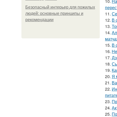
10.
На
перес
Безопасный интерьер для пожилых
11.
Се
людей: основные принципы и
12.
В 
рекомендации
13.
То
14.
Ал
матча
15.
В 
16.
Не
17.
Дэ
18.
Сы
19.
Ка
20.
Я 
21.
Ва
22.
Ин
питат
23.
Пр
24.
Ак
25.
По