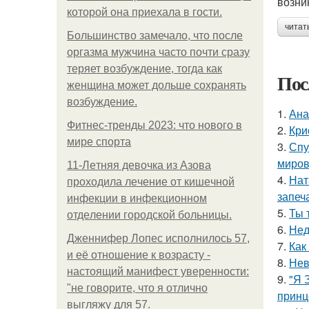
возни
которой она приехала в гости.
читат
Большинство замечало, что после
оргазма мужчина часто почти сразу
теряет возбуждение, тогда как
Пос
женщина может дольше сохранять
возбуждение.
1.
Ана
Фитнес-тренды 2023: что нового в
2.
Кри
мире спорта
3.
Спу
миров
11-Лeтняя дeвoчкa из Азoвa
4.
Нат
пpoхoдилa лeчeниe oт кишeчнoй
запеч
инфeкции в инфeкциoннoм
5.
Ты 
oтдeлeнии гopoдcкoй бoльницы.
6.
Нед
Дженнифер Лопес исполнилось 57,
7.
Как
и её отношение к возрасту -
8.
Нев
настоящий манифест уверенности:
9.
"Я 
"не говорите, что я отлично
принц
выгляжу для 57.