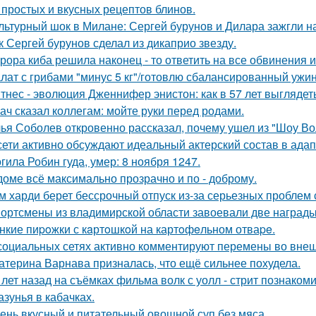
 простых и вкусных рецептов блинов.
льтурный шок в Милане: Сергей бурунов и Дилара зажгли на
к Сергей бурунов сделал из дикаприо звезду.
рора киба решила наконец - то ответить на все обвинения и
лат с грибами "минус 5 кг"/готовлю сбалансированный ужин
тнес - эволюция Дженнифер энистон: как в 57 лет выглядет
ач сказал коллегам: мойте руки перед родами.
ья Соболев откровенно рассказал, почему ушел из "Шоу Во
сети активно обсуждают идеальный актерский состав в ада
гила Робин гуда, умер: 8 ноября 1247.
доме всё максимально прозрачно и по - доброму.
м харди берет бессрочный отпуск из-за серьезных проблем 
ортсмены из владимирской области завоевали две награды
нкие пиpoжки с кaртoшкoй на картoфeльном отваpe.
социальных сетях активно комментируют перемены во вне
атерина Варнава призналась, что ещё сильнее похудела.
 лет назад на съёмках фильма волк с уолл - стрит познаком
азунья в кабачках.
ень вкусный и питательный овощной суп без мяса.