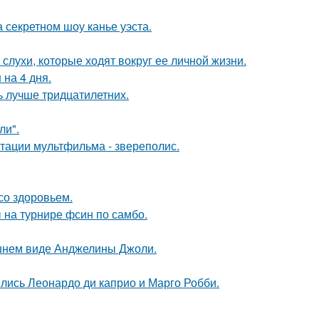
 секретном шоу канье уэста.
 слухи, которые ходят вокруг ее личной жизни.
 на 4 дня.
ь лучше тридцатилетних.
ли".
птации мультфильма - звереполис.
со здоровьем.
 на турнире фсин по самбо.
шнем виде Анджелины Джоли.
ились Леонардо ди каприо и Марго Робби.