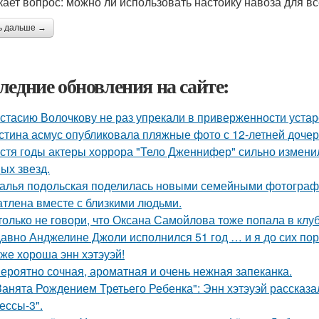
кает вопрос: можно ли использовать настойку навоза для в
ь дальше →
ледние обновления на сайте:
стасию Волочкову не раз упрекали в приверженности уста
стина асмус опубликовала пляжные фото с 12-летней дочер
стя годы актеры хоррора "Тело Дженнифер" сильно изменил
ых звезд.
алья подольская поделилась новыми семейными фотографи
атлена вместе с близкими людьми.
только не говори, что Оксана Самойлова тоже попала в клу
авно Анджелине Джоли исполнился 51 год … и я до сих пор 
 же хороша энн хэтэуэй!
ероятно сочная, ароматная и очень нежная запеканка.
Занята Рождением Третьего Ребенка": Энн хэтэуэй рассказ
ессы-3".