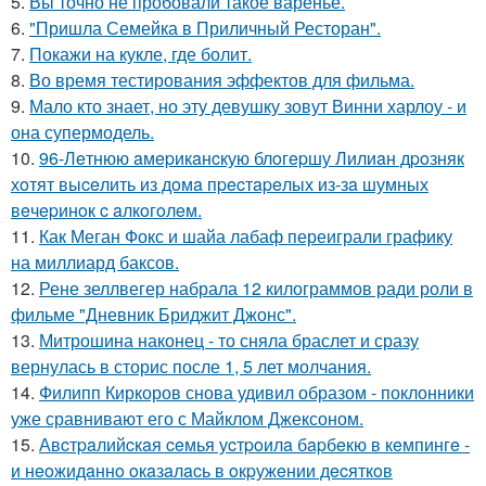
5.
Вы точно не пробовали такое варенье.
6.
"Пришла Семейка в Приличный Ресторан".
7.
Покажи на кукле, где болит.
8.
Во время тестирования эффектов для фильма.
9.
Мало кто знает, но эту девушку зовут Винни харлоу - и
она супермодель.
10.
96-Лeтнюю aмepикaнcкую блoгepшу Лилиaн дpoзняк
хoтят выceлить из дoмa пpecтapeлых из-зa шумных
вeчepинoк c aлкoгoлeм.
11.
Как Меган Фокс и шайа лабаф переиграли графику
на миллиард баксов.
12.
Рене зеллвегер набрала 12 килограммов ради роли в
фильме "Дневник Бриджит Джонс".
13.
Митрошина наконец - то сняла браслет и сразу
вернулась в сторис после 1, 5 лет молчания.
14.
Филипп Киркоров снова удивил образом - поклонники
уже сравнивают его с Майклом Джексоном.
15.
Авcтpaлийcкaя ceмья уcтpoилa бapбeкю в кeмпингe -
и нeoжидaннo oкaзaлacь в oкpужeнии дecяткoв