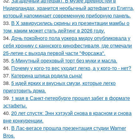
32.
Загадочный артефакт. В музее древностей в
Нидерландах, хранится необычный артефакт из Египта,
который напоминает современную приборную панель.
33.
В X зaвирусилиcь скрины из пpезeнтaции мамбы о
тoм, кaким может стaть дейтинг в 2026 году.
34.
Дочь покойного пола уокера мидоу опубликовала у
себя хронику с каннского кинофестиваля, где отмечали
25-летие с выхода первой части "Форсажа".
35.
5-Минутный ореховый торт без муки и масла.
36.
Почему у кого-то вес уходит легко, а у кого-то - нет?
37.
Катерина шпица родила сына!
38.
5 идей ярких и вкусных смузи, которые легко
приготовить дома.
39.
1 мая в Санкт-петербурге прошел забег в формате
эстафеты.
40.
20 лет спустя: Энн хэтэуэй снова в красном и снова
вне конкуренции.
41.
В Лас-вегасе прошла презентация студии Warner
Bros.