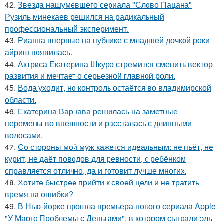
42.
Звезда нашумевшего сериала "Слово Пацана"
Рузиль минекаев решился на радикальный
профессиональный эксперимент.
43.
Рианна впервые на публике с младшей дочкой роки
айриш появилась.
44.
Актриса Екатерина Шкуро стремится сменить вектор
развития и мечтает о серьезной главной роли.
45.
Вода уходит, но контроль остаётся во владимирской
области.
46.
Екатерина Варнава решилась на заметные
перемены во внешности и рассталась с длинными
волосами.
47.
Со стороны мой муж кажется идеальным: не пьёт, не
курит, не даёт поводов для ревности, с ребёнком
справляется отлично, да и готовит лучше многих.
48.
Хотите быстрее прийти к своей цели и не тратить
время на ошибки?
49.
В Нью-йорке прошла премьера нового сериала Apple
"У Марго Проблемы с Деньгами", в котором сыграли эль