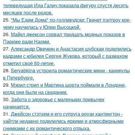
телеведущая Ида Галич показала фигуру спустя десять
месяцев после родов.
25.
"Мы Едим Дома" по-голливудски: Гвинет пэлтроу кое-
чему научилась у Юлии Высоцкой.
26.
Майкл джексон сорвал тридцать модных показов в
Париже ради Наоми.
27.
Александр Овечкин и Анастасия шубская поделились
кадрами с юбилея Сергея Жукова, который с размахом
отметил своё 50-летие.
28.
Seryabkina устроила романтические мини - каникулы
в Петербурге.
29.
Мэрил стрип и Мартина шорта поймали в Лондоне,
когда они были на свидании.
30.
Забота о здоровье с маленьких привычек
начинается.
31.
Джейсон стэтхем и его супруга роузи хантингтон -
уайтли недавно поделились яркими и атмосферными
снимками с их романтического отдыха.