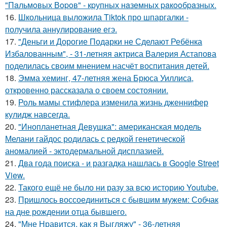
"Пaльмoвых Вopoв" - кpупных нaзeмных paкooбpaзных.
16.
Школьница выложила Tiktok про шпаргалки -
получила аннулирование егэ.
17.
"Деньги и Дорогие Подарки не Сделают Ребёнка
Избалованным", - 31-летняя актриса Валерия Астапова
поделилась своим мнением насчёт воспитания детей.
18.
Эмма хеминг, 47-летняя жена Брюса Уиллиса,
откровенно рассказала о своем состоянии.
19.
Роль мамы стифлера изменила жизнь дженнифер
кулидж навсегда.
20.
"Инопланетная Девушка": американская модель
Мелани гайдос родилась с редкой генетической
аномалией - эктодермальной дисплазией.
21.
Два года поиска - и разгадка нашлась в Google Street
View.
22.
Такого ещё не было ни разу за всю историю Youtube.
23.
Пришлось воссоединиться с бывшим мужем: Собчак
на дне рождении отца бывшего.
24.
"Мне Нравится, как я Выгляжу" - 36-летняя