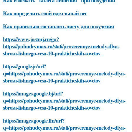
Как избежать "колеса лишения" при похудении
Как определить свой идеальный вес
Как правильно составлять диету для похудения
https://www.justmj.ru/go?
https://pohudeymax.ru/stati/proverennye-metody-dlya-
sbrosa-lishnego-vesa-10-prakticheskih-sovetov
https://google.je/url?
q=https://pohudeymax.ru/stati/proverennye-metody-dlya-
sbrosa-lishnego-vesa-10-prakticheskih-sovetov
https://images.google.bj/url?
q=https://pohudeymax.ru/stati/proverennye-metody-dlya-
sbrosa-lishnego-vesa-10-prakticheskih-sovetov
https://images.google.fm/url?
q=https://pohudeymax.ru/stati/proverennye-metody-dlya-