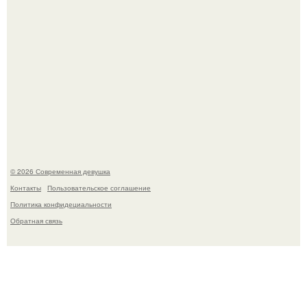
Бывшая актриса для самых взрослых амаранта Хэнк
стала сенатором в Колумбии.
© 2026 Современная девушка
Контакты
Пользовательское соглашение
Политика конфидециальности
Обратная связь