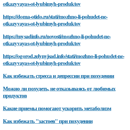
otkazyvayas-ot-lyubimyh-produktov
https://doma-otido.ru/stati/mozhno-li-pohudet-ne-
otkazyvayas-ot-lyubimyh-produktov
https://mysadinfo.ru/novosti/mozhno-li-pohudet-ne-
otkazyvayas-ot-lyubimyh-produktov
https://ogorod.zelynyjsad.info/stati/mozhno-li-pohudet-ne-
otkazyvayas-ot-lyubimyh-produktov
Как избежать стресса и депрессии при похудении
Можно ли похудеть, не отказываясь от любимых
продуктов
Какие приемы помогают ускорить метаболизм
Как избежать "застоев" при похудении