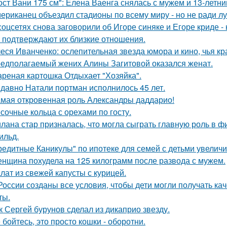
ост Вани 175 см": Елена Ваенга снялась с мужем и 13-летн
ериканец объездил стадионы по всему миру - но не ради лу
соцсетях снова заговорили об Игоре синяке и Егоре криде - 
 подтверждают их близкие отношения.
еся Иванченко: ослепительная звезда юмора и кино, чья кр
едполагаемый жених Алины Загитовой оказался женат.
реная картошка Отдыхает "Хозяйка".
давно Натали портман исполнилось 45 лет.
мая откровенная роль Александры даддарио!
сочные кольца с орехами по госту.
лана стар призналась, что могла сыграть главную роль в ф
ильд.
редитные Каникулы" по ипотеке для семей с детьми увеличи
нщина похудела на 125 килограмм после развода с мужем.
лат из свежей капусты с курицей.
России созданы все условия, чтобы дети могли получать ка
ты.
к Сергей бурунов сделал из дикаприо звезду.
 бойтесь, это просто кошки - оборотни.