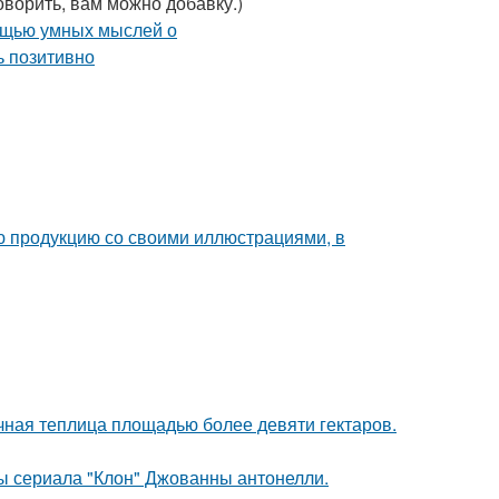
ворить, вам можно добавку.)
ю продукцию со своими иллюстрациями, в
чная теплица площадью более девяти гектаров.
ды сериала "Клон" Джованны антонелли.