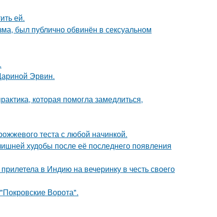
ить ей.
зма, был публично обвинён в сексуальном
.
Дариной Эрвин.
практика, которая помогла замедлиться,
рожжевого теста с любой начинкой.
злишней худобы после её последнего появления
прилетела в Индию на вечеринку в честь своего
 "Покровские Ворота".