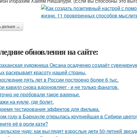
ибн Ибрахим Хайям Нишапури. (Если вы способны это выго
ь дальше →
ледние обновления на сайте:
раханская художница Оксана осадченко создаёт сувенирну
ых раскрывает красоту нашей страны.
последние пять лет в России построено более 6 тыс.
ри кавилл снова вдохновляет - и не только фанатов.
точно не пробовали такое варенье.
ажи на кукле, где болит.
время тестирования эффектов для фильма.
том году в Барнауле открылась крупнейшая в Сибири цвето
ните её в роли кати?
зильское чудо: как выглядят взрослые дети 50-летней звез