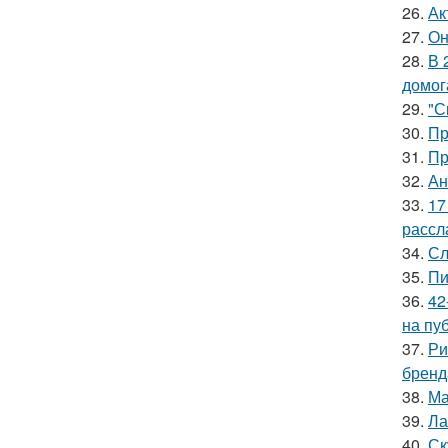
26.
Ак
27.
Он
28.
В 
домог
29.
"С
30.
Пр
31.
Пр
32.
Ан
33.
17
рассл
34.
Сл
35.
Пи
36.
42
на пу
37.
Ри
бренд
38.
Ма
39.
Ла
40.
Ск