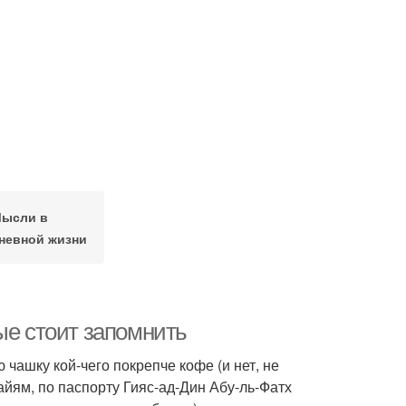
ысли в
невной жизни
ые стоит запомнить
чашку кой-чего покрепче кофе (и нет, не
Хайям, по паспорту Гияс-ад-Дин Абу-ль-Фатх