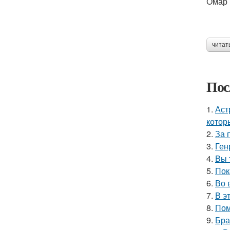
Омар 
читат
Пос
1.
Аст
котор
2.
За 
3.
Ген
4.
Вы 
5.
Пок
6.
Во 
7.
В э
8.
Пом
9.
Бра