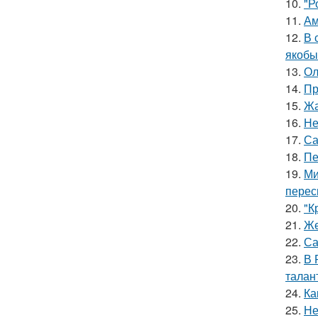
10.
"Р
11.
Ам
12.
В 
якобы
13.
Ол
14.
Пр
15.
Жа
16.
Не
17.
Са
18.
Пе
19.
Ми
перес
20.
"К
21.
Же
22.
Са
23.
В 
талан
24.
Ка
25.
Не