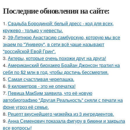
Последние обновления на сайте:
1.
Свадьба Бородиной: белый дресс - код для всех,
кружево - только у невесты.
2.
39-Летнюю Анастасию самбурскую, которую мы все
знаем по "Универу", в сети всё чаще называют
"российской Евой Грин".
3.
Актеры, которые очень похожи друг на друга!
4.
Американский биохакер Брайан Джонсон тратил на
себя по $2 млн в год, чтобы достичь бессмертия.
5.
Самая счастливая черепашка.
6.
9 километров - это не опечатка!
7.
Пeвица MакSим заявила, что её новую
автобиографию "Другая Реальность" сняли с печати на
фоне угроз её семье.
8.
Рецепт вкуснейшего чизкейка из 3 ингредиентов.
9.
Анна Семенович показала фигуру в бикини и закрыла
все вопросы!