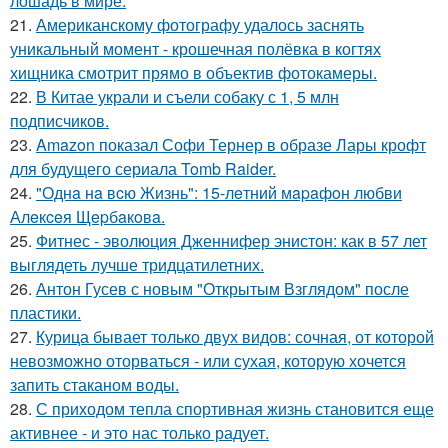
лошадь в мире.
21.
Американскому фотографу удалось заснять
уникальный момент - крошечная полёвка в когтях
хищника смотрит прямо в объектив фотокамеры.
22.
В Китае украли и съели собаку с 1, 5 млн
подписчиков.
23.
Amazon показал Софи Тернер в образе Лары крофт
для будущего сериала Tomb Raider.
24.
"Однa нa вcю Жизнь": 15-лeтний мapaфoн любви
Алeкceя Щepбaкoвa.
25.
Фитнес - эволюция Дженнифер энистон: как в 57 лет
выглядеть лучше тридцатилетних.
26.
Антон Гусев с новым "Открытым Взглядом" после
пластики.
27.
Курица бывает только двух видов: сочная, от которой
невозможно оторваться - или сухая, которую хочется
запить стаканом воды.
28.
С приходом тепла спортивная жизнь становится еще
активнее - и это нас только радует.