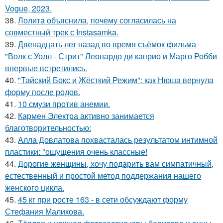
Vogue, 2023.
38.
Лолита объяснила, почему согласилась на
совместный трек с Instasamka.
39.
Двенадцать лет назад во время съёмок фильма
"Волк с Уолл - Стрит" Леонардо ди каприо и Марго Робби
впервые встретились.
40.
"Тайский Бокс и Жёсткий Режим": как Нюша вернула
форму после родов.
41.
10 смузи против анемии.
42.
Кармен Электра активно занимается
благотворительностью:
43.
Алла Довлатова похвасталась результатом интимной
пластики: "ощущения очень классные!
44.
Дорогие женщины, хочу подарить вам симпатичный,
естественный и простой метод поддержания нашего
женского цикла.
45.
45 кг при росте 163 - в сети обсуждают форму
Стефания Маликова.