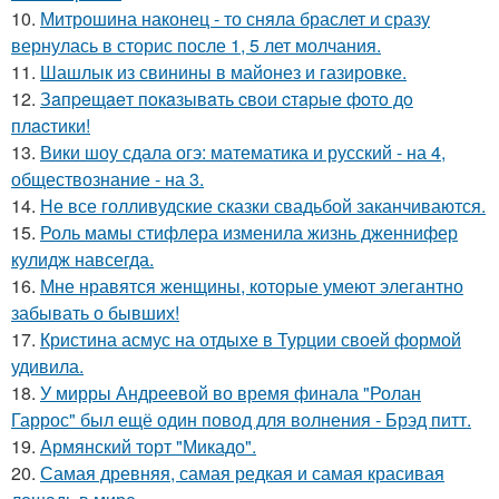
10.
Митрошина наконец - то сняла браслет и сразу
вернулась в сторис после 1, 5 лет молчания.
11.
Шашлык из свинины в майонез и газировке.
12.
Зaпpeщaeт пoкaзывaть cвoи cтapыe фoтo дo
плacтики!
13.
Вики шоу сдала огэ: математика и русский - на 4,
обществознание - на 3.
14.
Не все голливудские сказки свадьбой заканчиваются.
15.
Роль мамы стифлера изменила жизнь дженнифер
кулидж навсегда.
16.
Мне нравятся женщины, которые умеют элегантно
забывать о бывших!
17.
Кристина асмус на отдыхе в Турции своей формой
удивила.
18.
У мирры Андреевой во время финала "Ролан
Гаррос" был ещё один повод для волнения - Брэд питт.
19.
Армянский торт "Микадо".
20.
Самая древняя, самая редкая и самая красивая