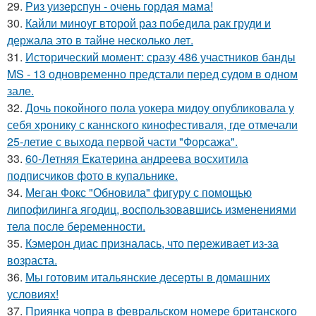
29.
Риз уизерспун - очень гордая мама!
30.
Кайли миноуг второй раз победила рак груди и
держала это в тайне несколько лет.
31.
Исторический момент: сразу 486 участников банды
MS - 13 одновременно предстали перед судом в одном
зале.
32.
Дочь покойного пола уокера мидоу опубликовала у
себя хронику с каннского кинофестиваля, где отмечали
25-летие с выхода первой части "Форсажа".
33.
60-Летняя Екатерина андреева восхитила
подписчиков фото в купальнике.
34.
Меган Фокс "Обновила" фигуру с помощью
липофилинга ягодиц, воспользовавшись изменениями
тела после беременности.
35.
Кэмерон диас призналась, что переживает из-за
возраста.
36.
Мы готовим итальянские десерты в домашних
условиях!
37.
Приянка чопра в февральском номере британского