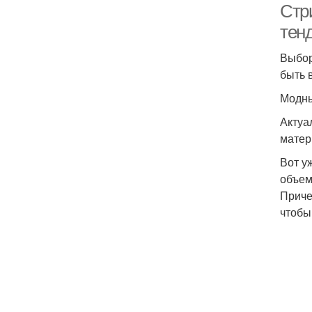
Стр
тен
Выбор
быть 
Модны
Актуа
матер
Вот у
объем
Приче
чтобы