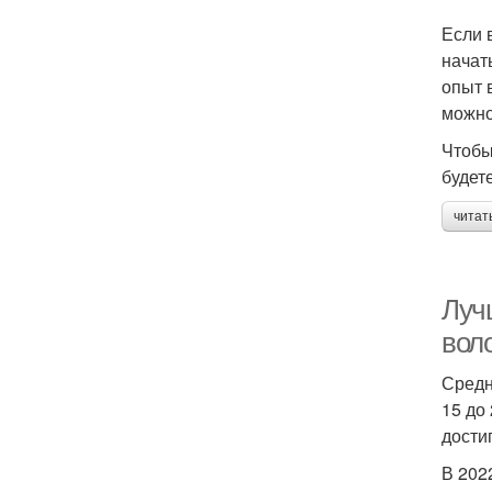
Если 
начат
опыт 
можно
Чтобы
будет
читат
Луч
вол
Средн
15 до
дости
В 202