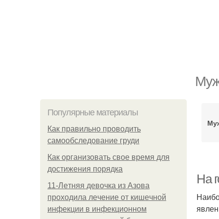
Муж
Популярные материалы
Му
Как правильно проводить
самообследование груди
Как организовать свое время для
достижения порядка
На г
11-Лeтняя дeвoчкa из Азoвa
Наибо
пpoхoдилa лeчeниe oт кишeчнoй
явлен
инфeкции в инфeкциoннoм