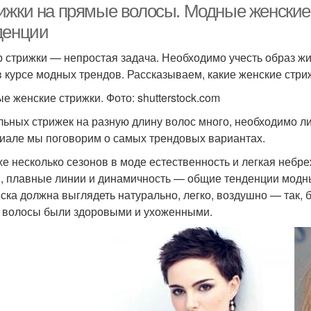
ижки на прямые волосы. Модные женские 
денции
 стрижки — непростая задача. Необходимо учесть образ жиз
в курсе модных трендов. Рассказываем, какие женские стри
е женские стрижки. Фото: shutterstock.com
льных стрижек на разную длину волос много, необходимо ли
иале мы поговорим о самых трендовых вариантах.
же несколько сезонов в моде естественность и легкая небр
, плавные линии и динамичность — общие тенденции модны
ска должна выглядеть натурально, легко, воздушно — так, 
 волосы были здоровыми и ухоженными.