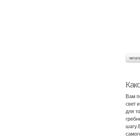
читат
Как
Вам п
свет 
для т
гребн
шагу.
самог