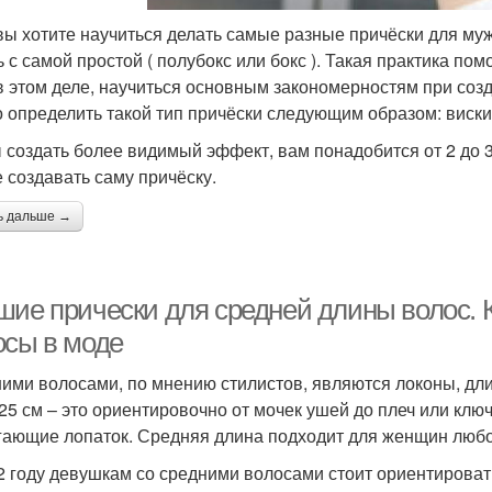
вы хотите научиться делать самые разные причёски для муж
ь с самой простой ( полубокс или бокс ). Такая практика 
в этом деле, научиться основным закономерностям при созд
 определить такой тип причёски следующим образом: виски 
 создать более видимый эффект, вам понадобится от 2 до 
е создавать саму причёску.
ь дальше →
шие прически для средней длины волос. К
осы в моде
ими волосами, по мнению стилистов, являются локоны, длин
 25 см – это ориентировочно от мочек ушей до плеч или клю
гающие лопаток. Средняя длина подходит для женщин любог
2 году девушкам со средними волосами стоит ориентироват