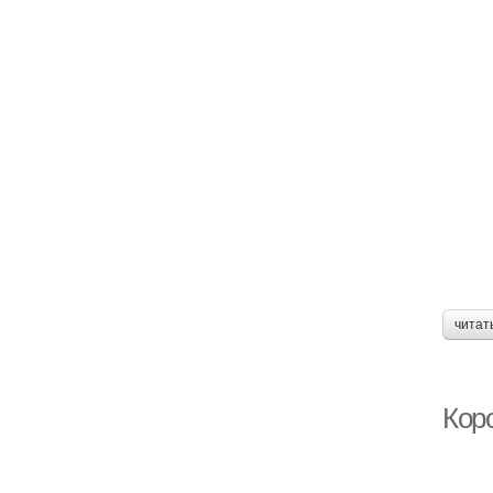
читат
Кор