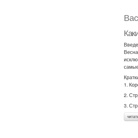
Вас
Как
Введ
Весна
исклю
самые
Кратк
1. Ко
2. Ст
3. Ст
читат