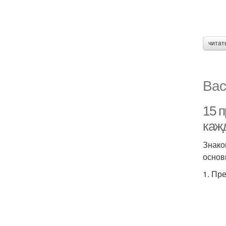
читат
Вас
15 п
каж
Знако
основ
1. Пр