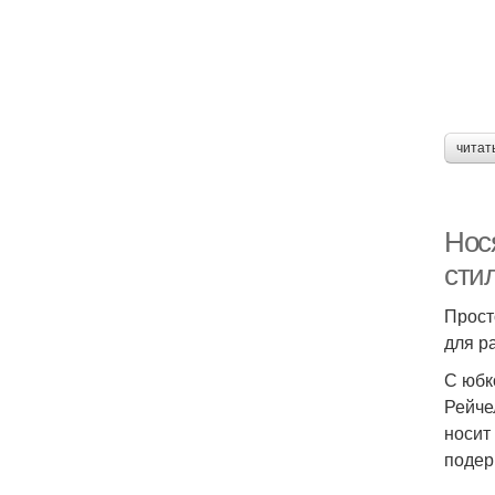
читат
Нос
стил
Прост
для р
С юбк
Рейче
носит
подер