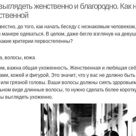
выглядеть женственно и благородно. Как 
ственной
звестно, до того, как начать беседу с незнакомым человек
и манере одеваться. В целом, даже бегло взглянув на девуш
 какие критерии первостепенны?
а, волосы, кожа
ом, важна общая ухоженность. Женственная и любящая себ
ами, кожей и фигурой. Это значит, что у вас не должно бы
 или грязной головы. Ваши волосы должны сиять здоровьем
ьном виде длинные волосы, то нужно сделать более коротку
ы выглядеть ухоженно.