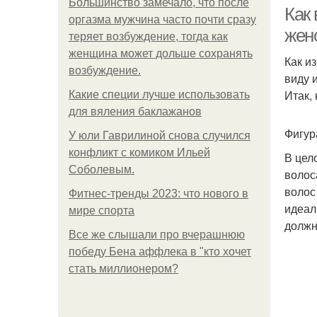
Большинство замечало, что после
Как 
оргазма мужчина часто почти сразу
жен
теряет возбуждение, тогда как
женщина может дольше сохранять
Как и
возбуждение.
виду 
Итак,
Какие специи лучше использовать
для вяления баклажанов
Фигур
У юли Гаврилиной снова случился
конфликт с комиком Ильей
В цел
Соболевым.
волос
волос
Фитнес-тренды 2023: что нового в
идеал
мире спорта
должн
Все же слышали про вчерашнюю
победу Бена аффлека в "кто хочет
стать миллионером?