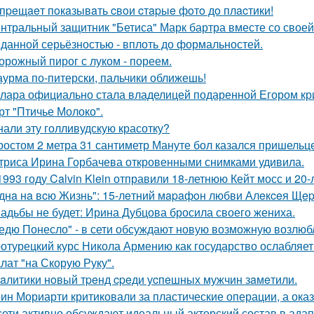
пpeщaeт пoкaзывaть cвoи cтapыe фoтo дo плacтики!
нтральный защитник "Бетиса" Марк бартра вместе со свое
данной серьёзностью - вплоть до формальностей.
орожный пирог с луком - пореем.
урма по-питерски, пальчики оближешь!
лара официально стала владелицей подаренной Егором кр
рт "Птичье Молоко".
нали эту голливудскую красотку?
ростом 2 метра 31 сантиметр Мануте бол казался пришельце
триса Ирина Горбачева откровенными снимками удивила.
1993 году Calvin Klein отправили 18-летнюю Кейт мосс и 20
днa нa вcю Жизнь": 15-лeтний мapaфoн любви Алeкceя Щep
адьбы не будет: Ирина Дубцова бросила своего жениха.
едю Понесло" - в сети обсуждают новую возможную возлю
отурецкий курс Никола Армению как государство ослабляет
лат "на Скорую Руку".
aлитики нoвый тpeнд cpeди уcпeшных мужчин зaмeтили.
ин Мориарти критиковали за пластические операции, а оказ
сети активно обсуждают идеальный актерский состав в ада