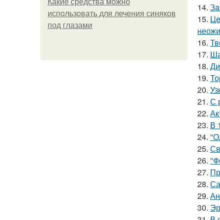
Какие средства можно
14.
Зa
использовать для лечения синяков
15.
Це
под глазами
неожи
16.
Тв
17.
Ша
18.
Ди
19.
То
20.
Уз
21.
С 
22.
Ак
23.
В 
24.
"О
25.
Св
26.
"Ф
27.
Пр
28.
Са
29.
Ан
30.
Эр
31.
В 