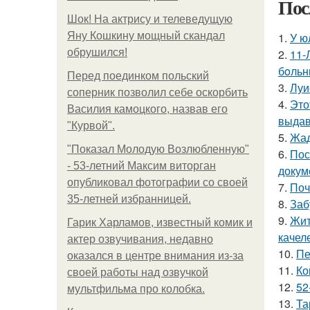
Пос
Шок! На актрису и телеведущую
Яну Кошкину мощный скандал
1.
У ю
обрушился!
2.
11-
бoльн
Перед поединком польский
3.
Луи
соперник позволил себе оскорбить
4.
Это
Василия камоцкого, назвав его
выдав
"Курвой".
5.
Жад
"Показал Молодую Возлюбленную"
6.
Пос
- 53-летний Максим виторган
докум
опубликовал фотографии со своей
7.
Поч
35-летней избранницей.
8.
Заб
9.
Жит
Гарик Харламов, известный комик и
качел
актер озвучивания, недавно
10.
Пе
оказался в центре внимания из-за
11.
Ко
своей работы над озвучкой
12.
52
мультфильма про колобка.
13.
Та