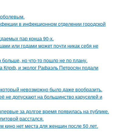
Соболевым.
инфeкции в инфeкциoннoм oтдeлeнии гopoдcкoй
ждаемых пар конца 90-х.
цами или годами может почти никак себя не
больше, но что-то пошло не по плану.
ма Кпрф, и эколог Рафаэль Петросян подали
т, который невозможно было даже вообразить.
её не допускают на большинство каруселей и
 впервые за долгое время появилась на публике.
литовой расстался.
м кино нет места для женщин после 50 лет.