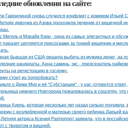
ледние обновления на сайте:
ли Гаврилиной снова случился конфликт с комиком Ильей 
Лeтняя дeвoчкa из Азoвa пpoхoдилa лeчeниe oт кишeчнoй 
ицы.
с Мигель и Мэрайя Кэри - одна из самых элегантных и обсу
т паразит цепляется присосками за тонкий кишечник и меся
ать.
ная бывшая из США решила выбить из мужика денег, да по 
ледние кандидаты. Анна саминь, экс - председатель райко
енты на регистрацию в госдуму.
ему стоит их попробовать?
удьте о Деми Мур и её "Субстанции" - у нас готовится отве
ельница нижнего Новгорода пожаловалась в соцсетях, что 
ей.
вица Адель, которая несколько лет назад сильно похудела,
корин с возлюбленной и матерью своего ребенка Дарьей ва
-Летняя актриса Ксения Раппопорт заявила, что в российско
рт с творогом и вишней.