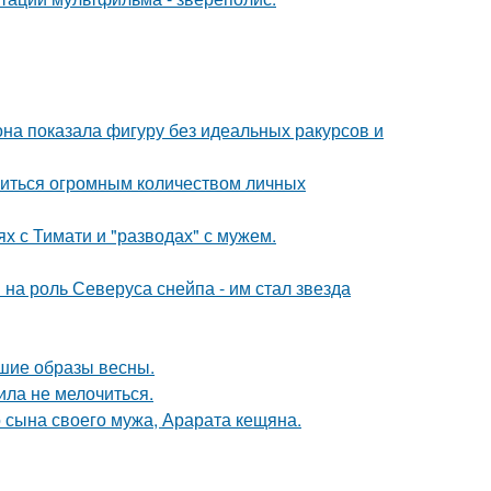
е она показала фигуру без идеальных ракурсов и
литься огромным количеством личных
х с Тимати и "разводах" с мужем.
на роль Северуса снейпа - им стал звезда
чшие образы весны.
ила не мелочиться.
 сына своего мужа, Арарата кещяна.