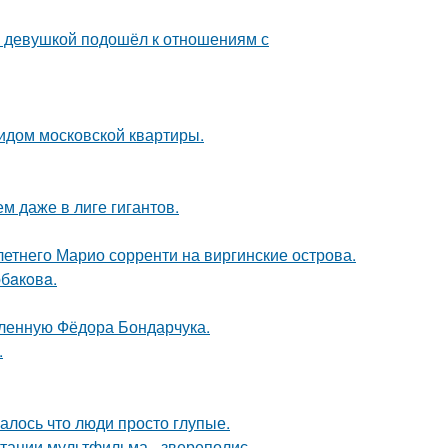
й девушкой подошёл к отношениям с
идом московской квартиры.
м даже в лиге гигантов.
-летнего Марио сорренти на виргинские острова.
бaкoвa.
бленную Фёдора Бондарчука.
.
алось что люди просто глупые.
птации мультфильма - звереполис.