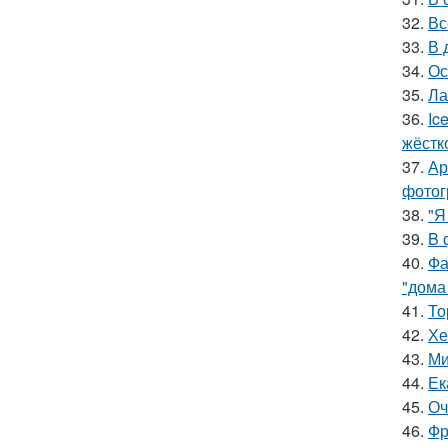
32.
Вс
33.
В 
34.
Ос
35.
Ла
36.
Ic
жёстк
37.
Ар
фотог
38.
"Я
39.
B 
40.
Фа
"дома
41.
То
42.
Хе
43.
Ми
44.
Ек
45.
Оч
46.
Фр