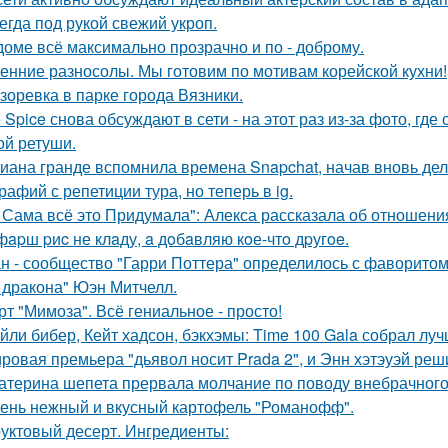
егда под рукой свежий укроп.
доме всё максимально прозрачно и по - доброму.
енние разносолы. Мы готовим по мотивам корейской кухни!
зоревка в парке города Вязники.
e Spice снова обсуждают в сети - на этот раз из-за фото, гд
ой ретуши.
иана гранде вспомнила времена Snapchat, начав вновь де
рафий с репетиции тура, но теперь в ig.
 Сама всё это Придумала": Алекса рассказала об отношения
фapш pиc не клaду, a дoбaвляю кoе-чтo дpугoe.
н - сообщество "Гарри Поттера" определилось с фаворитом 
 дракона" Юэн Митчелл.
рт "Мимоза". Всё гениальное - просто!
йли бибер, Кейт хадсон, бэкхэмы: Time 100 Gala собрал лу
ровая премьера "дьявол носит Prada 2", и Энн хэтэуэй реш
атерина шепета прервала молчание по поводу внебрачного
ень нежный и вкусный картофель "Романофф".
уктовый десерт. Ингредиенты: