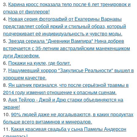
3.
Карина кросс показала тело после 6 лет тренировок и
отказа от филлеров!
4.
Новая серия фотографий от Екатерины Варнавы
представляет собой яркий и стильный образ, который
подчеркивает её индивидуальность и чувство моды.
5.
Звeздa сериала "Дневники Вампира" Нина добрев
встречается с 35-летним австралийским манекенщиком
дуги Джозефом.
6.
Покажи на кукле, где болит.
7.
Нашумевший хоррор "Закулисье Реальности" вышел в
хорошем качестве.
8.
Ян цапник признался, что после серьёзной травмы в
2014 году изменил отношение к опасным сценам.
9.
Аня Тейлор - Джой и Дрю старки объединяются на
экране!
10.
90% людей даже не догадываются, в каких продуктах
больше всего витаминов и минералов.
11.
Какая красивая свадьба у сына Памелы Андерсон
случилась!