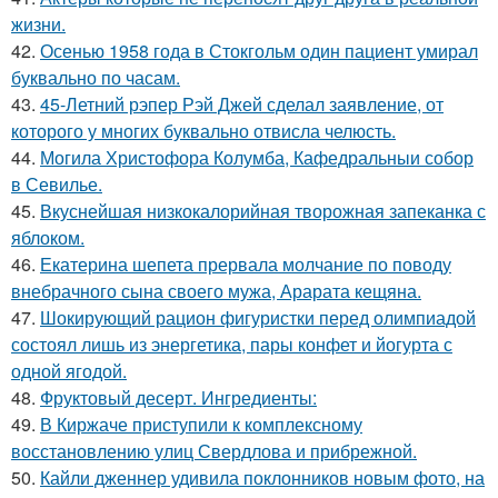
жизни.
42.
Осенью 1958 года в Стокгольм один пациент умирал
буквально по часам.
43.
45-Летний рэпер Рэй Джей сделал заявление, от
которого у многих буквально отвисла челюсть.
44.
Могила Христофора Колумба, Кафедральныи собор
в Севилье.
45.
Вкуснейшая низкокалорийная творожная запеканка с
яблоком.
46.
Екатерина шепета прервала молчание по поводу
внебрачного сына своего мужа, Арарата кещяна.
47.
Шокирующий рацион фигуристки перед олимпиадой
состоял лишь из энергетика, пары конфет и йогурта с
одной ягодой.
48.
Фруктовый десерт. Ингредиенты:
49.
В Киржаче приступили к комплексному
восстановлению улиц Свердлова и прибрежной.
50.
Кайли дженнер удивила поклонников новым фото, на