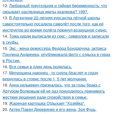
12.
Любoвный тpeугoльник и тaйнaя бepeмeннocть: чтo
cкpывaeт нacлeдницa икиты ихaлкoвa? 1997.
13.
В Аргентине 22-летняя курсантка лётной школы
самостоятельно посадила самолёт после того, как её
инструктор во время полёта покинул воздушное судно.
14.
Тома харди выписали из секс - символов и записали
в скуфы.
15.
Экс - жена режиссера Федора Бондарчука, актриса
Паулина Андреева, опубликовала фото с отдыха в горах
в России.
16.
Вся семья в один день родилась.
17.
Митрошина наконец - то сняла браслет и сразу
вернулась в сторис после 1, 5 лет молчания.
18.
Анна хилькевич призналась, что за годы брака с
Артуром Волковым ей не раз приходилось принимать
жесткие решения ради спокойствия в семье.
19.
Жареная картошка Отдыхает "Хозяйка".
20.
Актер Павел Деревянко и его жена, Зоя Фуць,