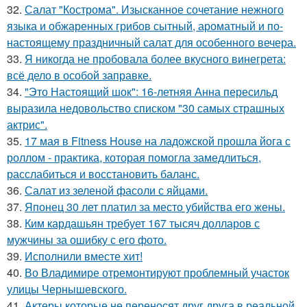
32.
Салат "Кострома". Изысканное сочетание нежного
языка и обжаренных грибов сытный, ароматный и по-
настоящему праздничный салат для особенного вечера.
33.
Я никогда не пробовала более вкусного винегрета:
всё дело в особой заправке.
34.
"Это Настоящий шок": 16-летняя Анна пересильд
выразила недовольство списком "30 самых страшных
актрис".
35.
17 мая в Fitness House на ладожской прошла йога с
роллом - практика, которая помогла замедлиться,
расслабиться и восстановить баланс.
36.
Салат из зеленой фасоли с яйцами.
37.
Японец 30 лет платил за место убийства его жены.
38.
Ким кардашьян требует 167 тысяч долларов с
мужчины за ошибку с его фото.
39.
Исполнили вместе хит!
40.
Во Владимире отремонтируют проблемный участок
улицы Чернышевского.
41.
Актеры которые не переносят друг друга в реальной