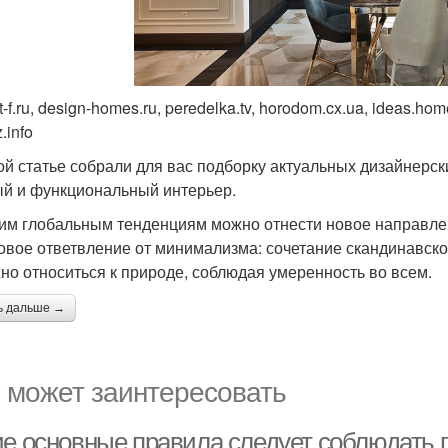
-f.ru, design-homes.ru, peredelka.tv, horodom.cx.ua, ideas.home
.info
ой статье собрали для вас подборку актуальных дизайнерск
й и функциональный интерьер.
им глобальным тенденциям можно отнести новое направлен
овое ответвление от минимализма: сочетание скандинавско
но относиться к природе, соблюдая умеренность во всем.
ь дальше →
 может заинтересовать
ие основные правила следует соблюдать