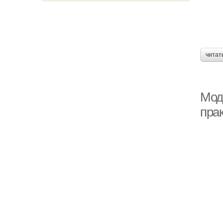
читат
Модн
пра