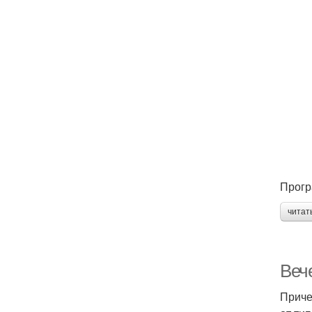
Прогр
читат
Веч
Приче