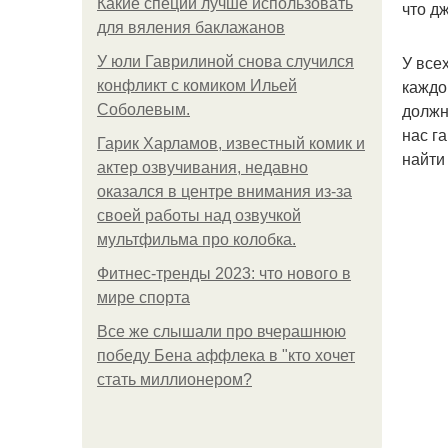
Какие специи лучше использовать
что д
для вяления баклажанов
У все
У юли Гаврилиной снова случился
каждо
конфликт с комиком Ильей
должн
Соболевым.
нас г
Гарик Харламов, известный комик и
найти
актер озвучивания, недавно
оказался в центре внимания из-за
своей работы над озвучкой
мультфильма про колобка.
Фитнес-тренды 2023: что нового в
мире спорта
Все же слышали про вчерашнюю
победу Бена аффлека в "кто хочет
стать миллионером?