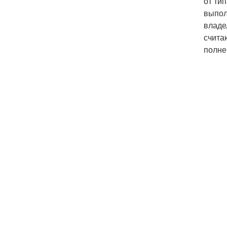
от ти
выпол
владе
счита
полне