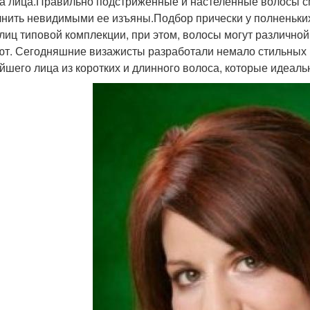
па лица.Правильно подстриженные и настеленные волосы см
нить невидимыми ее изъяны.Подбор прически у полненьких
лиц типовой комплекции, при этом, волосы могут различной 
ют. Сегодняшние визажисты разработали немало стильных 
йшего лица из коротких и длинного волоса, которые идеаль