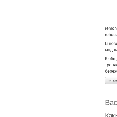
remont
rehouz
В нов
модны
К общ
тренд
береж
читат
Вас
Как