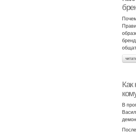
бре
Почем
Прави
образ
бренд
общат
читат
Как
ком
В про
Васил
демон
После