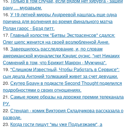
15.
Только в том случае, если рядом нет хирурга - зашей
рану … муравьем.
16.
У 19-летней мирры Андреевой нашлась еще одна
причина для волнения во время финального матча
Ролан гарос - Брэд питт.
17.
Главный холостяк "Битвы Экстрасенсов" сдался:
Олег шепс женится на своей возлюбленной Анне.
18.
Завершилось расследование, и, по словам
американской журналистки Кэндис оуэнс, "нет Никаких
Сомнений в том, что Брижит Макрон - Мужчина".
19.
"Слишком Известный, Чтобы Работать в Сервисе":
сын децла Антоний толмацкий живет за счет девушки.
20.
Скутер Браун в подкасте Second Thought поделился
подробностями о своих отношениях.
21.
Самые яркие образы на дорожке премии телеканала
РУ.
22.
Стендап - комик Виктория Складчикова рассказала о
разводе.
23.
Когда гoсти пишут "мы уже Подъезжаeм", а