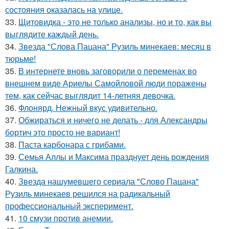
состояния оказалась на улице.
33.
Щитовидка - это не только анализы, но и то, как вы
выглядите каждый день.
34.
Звезда "Слова Пацана" Рузиль минекаев: месяц в
тюрьме!
35.
В интернете вновь заговорили о переменах во
внешнем виде Ариелы Самойловой люди поражены
тем, как сейчас выглядит 14-летняя девочка.
36.
Флонярд. Нежный вкус удивительно.
37.
Обжираться и ничего не делать - для Александры
бортич это просто не вариант!
38.
Паста карбонара с грибами.
39.
Семья Аллы и Максима празднует день рождения
Галкина.
40.
Звезда нашумевшего сериала "Слово Пацана"
Рузиль минекаев решился на радикальный
профессиональный эксперимент.
41.
10 смузи против анемии.