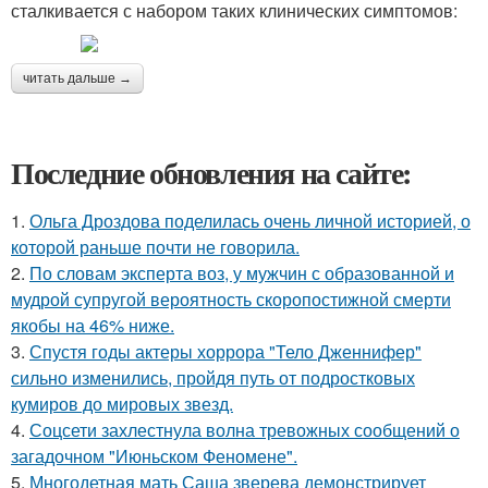
сталкивается с набором таких клинических симптомов:
читать дальше →
Последние обновления на сайте:
1.
Ольга Дроздова поделилась очень личной историей, о
которой раньше почти не говорила.
2.
По словам эксперта воз, у мужчин с образованной и
мудрой супругой вероятность скоропостижной смерти
якобы на 46% ниже.
3.
Спустя годы актеры хоррора "Тело Дженнифер"
сильно изменились, пройдя путь от подростковых
кумиров до мировых звезд.
4.
Соцсети захлестнула волна тревожных сообщений о
загадочном "Июньском Феномене".
5.
Многодетная мать Саша зверева демонстрирует