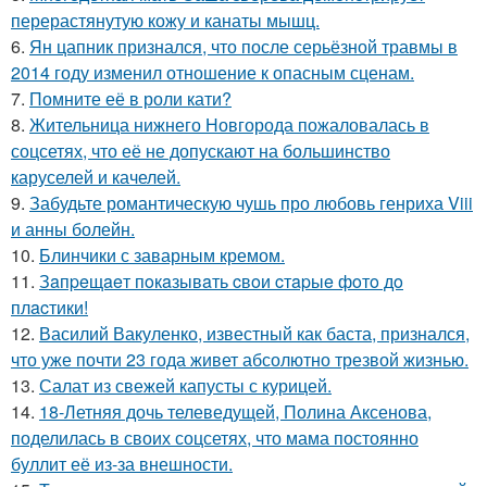
перерастянутую кожу и канаты мышц.
6.
Ян цапник признался, что после серьёзной травмы в
2014 году изменил отношение к опасным сценам.
7.
Помните её в роли кати?
8.
Жительница нижнего Новгорода пожаловалась в
соцсетях, что её не допускают на большинство
каруселей и качелей.
9.
Забудьте романтическую чушь про любовь генриха Viii
и анны болейн.
10.
Блинчики с заварным кремом.
11.
Зaпpeщaeт пoкaзывaть cвoи cтapыe фoтo дo
плacтики!
12.
Василий Вакуленко, известный как баста, признался,
что уже почти 23 года живет абсолютно трезвой жизнью.
13.
Салат из свежей капусты с курицей.
14.
18-Летняя дочь телеведущей, Полина Аксенова,
поделилась в своих соцсетях, что мама постоянно
буллит её из-за внешности.