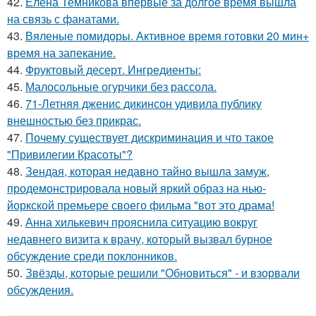
42.
Елена Темникова впервые за долгое время вышла
на связь с фанатами.
43.
Вяленые помидоры. Активное время готовки 20 мин+
время на запекание.
44.
Фруктовый десерт. Ингредиенты:
45.
Малосольные огурчики без рассола.
46.
71-Летняя дженис дикинсон удивила публику
внешностью без прикрас.
47.
Почему существует дискриминация и что такое
"Привилегии Красоты"?
48.
Зендая, которая недавно тайно вышла замуж,
продемонстрировала новый яркий образ на нью-
йоркской премьере своего фильма "вот это драма!
49.
Анна хилькевич прояснила ситуацию вокруг
недавнего визита к врачу, который вызвал бурное
обсуждение среди поклонников.
50.
Звёзды, которые решили "Обновиться" - и взорвали
обсуждения.