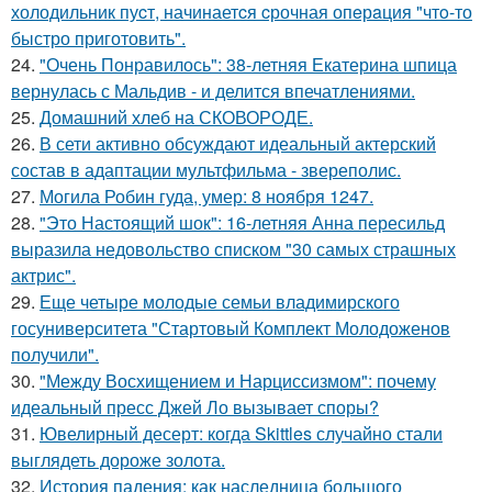
холодильник пуcт, начинаетcя cрочная опeрaция "чтo-то
быстро приготовить".
24.
"Очень Понравилось": 38-летняя Екатерина шпица
вернулась с Мальдив - и делится впечатлениями.
25.
Домашний хлеб на СКОВОРОДЕ.
26.
В сети активно обсуждают идеальный актерский
состав в адаптации мультфильма - звереполис.
27.
Могила Робин гуда, умер: 8 ноября 1247.
28.
"Это Настоящий шок": 16-летняя Анна пересильд
выразила недовольство списком "30 самых страшных
актрис".
29.
Еще четыре молодые семьи владимирского
госуниверситета "Стартовый Комплект Молодоженов
получили".
30.
"Между Восхищением и Нарциссизмом": почему
идеальный пресс Джей Ло вызывает споры?
31.
Ювелирный десерт: когда Skittles случайно стали
выглядеть дороже золота.
32.
История падения: как наследница большого