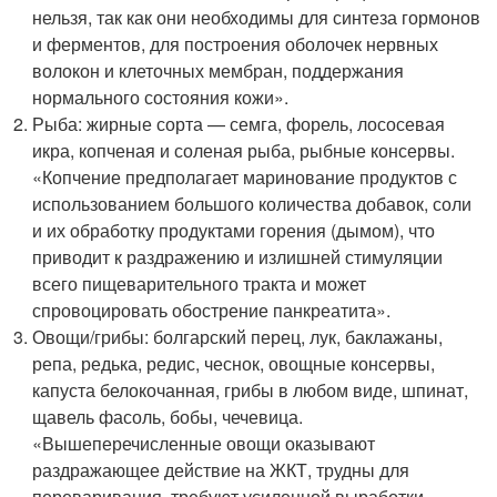
нельзя, так как они необходимы для синтеза гормонов
и ферментов, для построения оболочек нервных
волокон и клеточных мембран, поддержания
нормального состояния кожи».
Рыба: жирные сорта — семга, форель, лососевая
икра, копченая и соленая рыба, рыбные консервы.
«Копчение предполагает маринование продуктов с
использованием большого количества добавок, соли
и их обработку продуктами горения (дымом), что
приводит к раздражению и излишней стимуляции
всего пищеварительного тракта и может
спровоцировать обострение панкреатита».
Овощи/грибы: болгарский перец, лук, баклажаны,
репа, редька, редис, чеснок, овощные консервы,
капуста белокочанная, грибы в любом виде, шпинат,
щавель фасоль, бобы, чечевица.
«Вышеперечисленные овощи оказывают
раздражающее действие на ЖКТ, трудны для
переваривания, требуют усиленной выработки