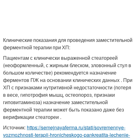
Клинические показания для проведения заместительной
ферментной терапии при ХП:
Пациентам с клинически выраженной стеатореей
(неоформленный, с жирным блеском, зловонный стул в
большом количестве) рекомендуется назначение
ферментов ПЖ на основании клинических данных . При
ХП с признаками нутритивной недостаточности (потеря
в весе, гипотрофия мышц, остеопороз, признаки
гиповитаминоза) назначение заместительной
ферментной терапии может быть показано даже без
верификации стеатореи .
Источник:
https://semejnayaferma.ru/stati/sovremennye-
vozmozhnosti-terapii-hronicheskogo-pankreatita-lechenie-