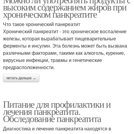
Меню при панкреатите
высоким содержанием жиров при
панкреатите
хроническом панкреатите
Что такое хронический панкреатит
Алкогольный
Хронический панкреатит - это хроническое воспаление
Билиарный панкреатит
панкреатит
железы, которая вырабатывает пищеварительные
ферменты и инсулин. Эта болезнь может быть вызвана
различными факторами, такими как алкоголь, курение,
вирусные инфекции, травмы и генетические
Лекарственный
Наследственный
предрасположенности.
панкреатит
панкреатит
читать дальше →
Алкоголь при
Панкреатит на фоне
Питание для профилактики и
панкреатите
лечения панкреатита.
Обследование панкреатита
Диагностика и лечение панкреатита находятся в