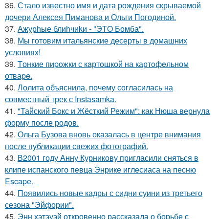
36.
Стало известно имя и дата рождения скрываемой
дочери Алексея Пиманова и Ольги Погодиной.
37.
Ажурhые блиhчиkи - "ЭТO Бомба".
38.
Мы готовим итальянские десерты в домашних
условиях!
39.
Tонкие пиpoжки с кaртoшкoй на картoфeльном
отваpe.
40.
Лолита объяснила, почему согласилась на
совместный трек с Instasamka.
41.
"Тайский Бокс и Жёсткий Режим": как Нюша вернула
форму после родов.
42.
Ольга Бузова вновь оказалась в центре внимания
после публикации свежих фотографий.
43.
В2001 году Анну Курникову пригласили сняться в
клипе испанского певца Энрике иглесиаса на песню
Escape.
44.
Появились новые кадры с сидни суини из третьего
сезона "Эйфории".
45.
Энн хэтэуэй откровенно рассказала о борьбе с