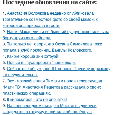
Последние обновления на сайте:
1.
Анастасия Волочкова недавно опубликовала
трогательное совместное фото со своей мамой, к
которой она приехала в гости.
2.
Настя Макаревич и её бывший супруг поженились на
борту круизного лайнера.
3.
Ты только не говори, что Оксана Самойлова тоже
попала в клуб поклонниц Данилы Козловского.
4.
Как же хороша энн хэтэуэй!
5.
Новый выпуск проекта "наши люди.
6.
Сейчас все обсуждают 61-летнюю Паулину поризкову
- и неудивительно.
7.
Экс - возлюбленная Тимати и новая телеведущая
"Матч ТВ" Анастасия Решетова рассказала о своих
пластических операциях.
8.
9 километров - это не опечатка!
9.
На внеочередном съезде в Москве выдвинули
кандидатов в госдуму и приняли обновлённую