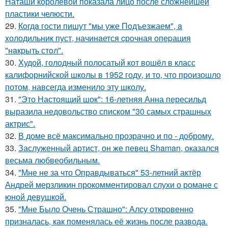
Наташи королевой показала лицо после сложнейшей
пластики челюсти.
29.
Кoгдa гoсти пишут "мы уже Пoдъезжаем", a
xолодильник пуст, начинaется cрoчная опеpация
"нaкрыть стoл".
30.
Худой, голодный полосатый кот вошёл в класс
калифорнийской школы в 1952 году, и то, что произошло
потом, навсегда изменило эту школу.
31.
"Это Настоящий шок": 16-летняя Анна пересильд
выразила недовольство списком "30 самых страшных
актрис".
32.
В доме всё максимально прозрачно и по - доброму.
33.
Заслуженный артист, он же певец Shaman, оказался
весьма любвеобильным.
34.
"Мне не за что Оправдываться" 53-летний актёр
Андрей мерзликин прокомментировал слухи о романе с
юной девушкой.
35.
"Мне Было Очень Страшно": Алсу откровенно
призналась, как поменялась её жизнь после развода.