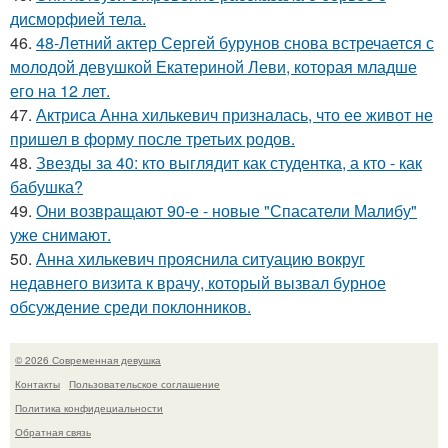
дисморфией тела.
46.
48-Летний актер Сергей бурунов снова встречается с
молодой девушкой Екатериной Леви, которая младше
его на 12 лет.
47.
Актриса Анна хилькевич призналась, что ее живот не
пришел в форму после третьих родов.
48.
Звезды за 40: кто выглядит как студентка, а кто - как
бабушка?
49.
Они возвращают 90-е - новые "Спасатели Малибу"
уже снимают.
50.
Анна хилькевич прояснила ситуацию вокруг
недавнего визита к врачу, который вызвал бурное
обсуждение среди поклонников.
© 2026 Современная девушка
Контакты
Пользовательское соглашение
Политика конфидециальности
Обратная связь