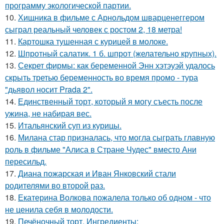
программу экологической партии.
10.
Хищника в фильме с Арнольдом шварценеггером
сыграл реальный человек с ростом 2, 18 метра!
11.
Картошка тушенная с курицей в молоке.
12.
Шпротный салатик. 1 б. шпрот (желательно крупных).
13.
Секрет фирмы: как беременной Энн хэтэуэй удалось
скрыть третью беременность во время промо - тура
"дьявол носит Prada 2".
14.
Единственный торт, который я могу съесть после
ужина, не набирая вес.
15.
Итальянский суп из курицы.
16.
Милана стар призналась, что могла сыграть главную
роль в фильме "Алиса в Стране Чудес" вместо Ани
пересильд.
17.
Диана пожарская и Иван Янковский стали
родителями во второй раз.
18.
Екатерина Волкова пожалела только об одном - что
не ценила себя в молодости.
19.
Печёночный торт. Ингредиенты: