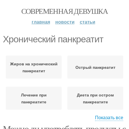
СОВРЕМЕННАЯ ДЕВУШКА
главная
новости
статьи
Хронический панкреатит
Жиров на хронический
Острый панкреатит
панкреатит
Лечение при
Диета при остром
панкреатите
панкреатите
Показать все
Можно ли употреблять продукты с
Гастроэнтеролог при