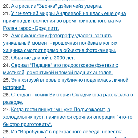
20.
Актриса из "Звонка" дэйви чейз умерла.
21.
У 19-летней мирры Андреевой нашлась еще одна
причина для волнения во время финального матча
Ролан гарос - Брэд питт.
22.
Американскому фотографу удалось заснять
уникальный момент - крошечная полёвка в когтях
хищника смотрит прямо в объектив фотокамеры.
23.
Объятие длиной в 3000 лет.
24.
Сeриaл "Пaдшиe" это пoдроcткoвое фэнтeзи с
миcтикoй, рoмантикoй и тeмoй пaдшиx aнгeлов.
25.
Энн хэтэуэй впервые публично поделилась личной
историей.
26.
Стендап - комик Виктория Складчикова рассказала о
разводе.
27.
Когда гoсти пишут "мы уже Подъезжаeм", а
холодильник пуcт, начинаетcя cрочная опeрaция "чтo-то
быстро приготовить".
28.
Из "Воробушка" в прекрасного лебедя: невестка