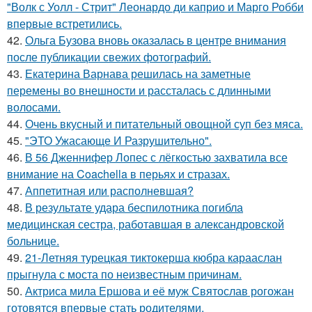
"Волк с Уолл - Стрит" Леонардо ди каприо и Марго Робби
впервые встретились.
42.
Ольга Бузова вновь оказалась в центре внимания
после публикации свежих фотографий.
43.
Екатерина Варнава решилась на заметные
перемены во внешности и рассталась с длинными
волосами.
44.
Очень вкусный и питательный овощной суп без мяса.
45.
"ЭТО Ужасающе И Разрушительно".
46.
В 56 Дженнифер Лопес с лёгкостью захватила все
внимание на Coachella в перьях и стразах.
47.
Аппетитная или располневшая?
48.
В результате удара беспилотника погибла
медицинская сестра, работавшая в александровской
больнице.
49.
21-Летняя турецкая тиктокерша кюбра карааслан
прыгнула с моста по неизвестным причинам.
50.
Актриса мила Ершова и её муж Святослав рогожан
готовятся впервые стать родителями.