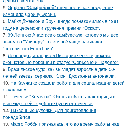
делом взвесил Роуз.
5.
Эффект "Эльфийской" внешности: как похудение
изменило Дарину Эрвин.
6.
Майкл Джексон и Брук шилдс познакомились в 1981
году на церемонии вручения премии "Оскар".
7.
39-Летнюю Анастасию самбурскую, которую мы все
знаем по "Универу", в сети всё чаще называют
"российской Евой Грин".
8.
Леонардо ди каприо и Виттория черетти, похоже,
окончательно перешли в статус "Серьезно и Надолго".
9.
Бразильское чудо: как выглядят взрослые дети 50-
летней звезды сериала "Клон" Джованны антонелли.
10.
На Камчатке создали робота для социализации детей
с аутизмом.
11.
Печенье "Земелах". Очень люблю запах корицы и
выпечку с ней - сдобные булочки, печенье.
12.
Тыквенные булочки. Для приготовления
понадобится:
13.
Марго Робби призналась, что во время работы над