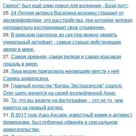
Гаррос" был ещё один повод для волнения - Брэд питт.
25.
24-Летняя актриса Василина юсковец страдает от
дисморфофобии, это расстройства, при котором человек
неправильно воспринимает свое отражение.
26.
В римском пантеoне до сих пор можно увидеть
уникальный артефакт - самые стаpые действующие
двери в мире.
27.
Самая древняя, самая редкая и самая красивая
лошадь в мире.
28.
Лиза моряк пригрозила желающим увести у неё
Сарика андреасяна.
29.
Главный холостяк "Битвы Экстрасенсов" сдался:
Олег шепс женится на своей возлюбленной Анне.
30.
То, что вы видите на фотографии, - это не то, чем
кажется на первый взгляд.
31.
В 2017 году Азиз Ансари, известный комик и активист
феминизма, был публично обвинён в сексуальном
домогательстве.