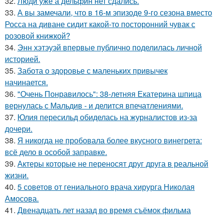
32.
Люди уже а дельфин нет сдались.
33.
А вы замечали, что в 16-м эпизоде 9-го сезона вместо
Росса на диване сидит какой-то посторонний чувак с
розовой книжкой?
34.
Энн хэтэуэй впервые публично поделилась личной
историей.
35.
Забота о здоровье с маленьких привычек
начинается.
36.
"Очень Понравилось": 38-летняя Екатерина шпица
вернулась с Мальдив - и делится впечатлениями.
37.
Юлия пересильд обиделась на журналистов из-за
дочери.
38.
Я никогда не пробовала более вкусного винегрета:
всё дело в особой заправке.
39.
Актеры которые не переносят друг друга в реальной
жизни.
40.
5 советов от гениального врача хирурга Николая
Амосова.
41.
Двенадцать лет назад во время съёмок фильма