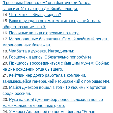
"Грозовым Перевалом" она фактически "стала
зависимой" от актера Джейкоба элорди.
14.
Что - что я сейчас увидела?
15.
Вики шоу сдала огэ: математика и русский - на 4,
обществознание - на 3.
16.
Песочные кольца с орехами по госту.
17.
Маринованные баклажаны. Самый любимый рецепт
маринованных баклажан.
18.
Чиабатта в духовке. Ингредиенты:
19.
Горшочек, варись. Обязательно попробуйте!
20.
Пришлось воссоединиться с бывшим мужем: Собчак
на дне рождении отца бывшего.
21.
Кейтлин нер долго работала в компании,
занимающейся генерацией изображений с помощью ИИ.
22.
Майкл Джексон вошёл в топ - 10 любимых артистов
среди россиян.
23.
Руки на стол! Дженнифер лопес выложила новые
максимально откровенные фото.
24.
У мирры Андреевой во время финала "Ролан