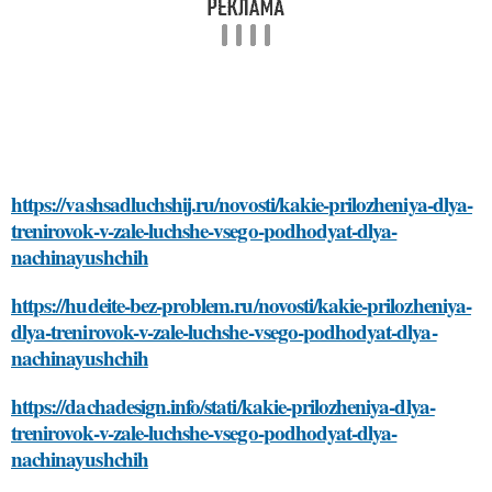
https://vashsadluchshij.ru/novosti/kakie-prilozheniya-dlya-
trenirovok-v-zale-luchshe-vsego-podhodyat-dlya-
nachinayushchih
https://hudeite-bez-problem.ru/novosti/kakie-prilozheniya-
dlya-trenirovok-v-zale-luchshe-vsego-podhodyat-dlya-
nachinayushchih
https://dachadesign.info/stati/kakie-prilozheniya-dlya-
trenirovok-v-zale-luchshe-vsego-podhodyat-dlya-
nachinayushchih