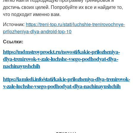
достичь своих целей. Попробуйте их все и найдите то,
что подходит именно вам.
Источник:
https://treni-top.ru/stati/luchshie-trenirovochnye-
prilozheniya-dlya-android-top-10
Ссылки:
https://mdmstroyproekt.ru/novosti/kakie-prilozheniya-
dlya-trenirovok-v-zale-luchshe-vsego-podhodyat-dlya-
nachinayushchih
https://iamledi.info/stati/kakie-prilozheniya-dlya-trenirovok-
v-zale-luchshe-vsego-podhodyat-dlya-nachinayushchih