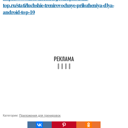
top.ru/stati/luchshie-trenirovochnye-prilozheniya-dlya-
android-top-10
Категории:
Приложения для тренировок