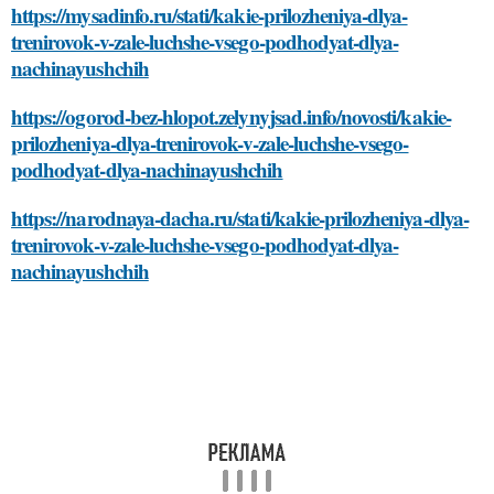
https://mysadinfo.ru/stati/kakie-prilozheniya-dlya-
trenirovok-v-zale-luchshe-vsego-podhodyat-dlya-
nachinayushchih
https://ogorod-bez-hlopot.zelynyjsad.info/novosti/kakie-
prilozheniya-dlya-trenirovok-v-zale-luchshe-vsego-
podhodyat-dlya-nachinayushchih
https://narodnaya-dacha.ru/stati/kakie-prilozheniya-dlya-
trenirovok-v-zale-luchshe-vsego-podhodyat-dlya-
nachinayushchih