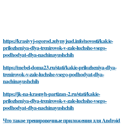
https://krasivyj-ogorod.zelynyjsad.info/novosti/kakie-
prilozheniya-dlya-trenirovok-v-zale-luchshe-vsego-
podhodyat-dlya-nachinayushchih
https://mebel-doma23.ru/stati/kakie-prilozheniya-dlya-
trenirovok-v-zale-luchshe-vsego-podhodyat-dlya-
nachinayushchih
https://jk-na-krasnyh-partizan-2.ru/stati/kakie-
prilozheniya-dlya-trenirovok-v-zale-luchshe-vsego-
podhodyat-dlya-nachinayushchih
Что такое тренировочные приложения для Android