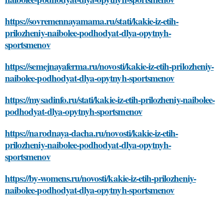
https://sovremennayamama.ru/stati/kakie-iz-etih-
prilozheniy-naibolee-podhodyat-dlya-opytnyh-
sportsmenov
https://semejnayaferma.ru/novosti/kakie-iz-etih-prilozheniy-
naibolee-podhodyat-dlya-opytnyh-sportsmenov
https://mysadinfo.ru/stati/kakie-iz-etih-prilozheniy-naibolee-
podhodyat-dlya-opytnyh-sportsmenov
https://narodnaya-dacha.ru/novosti/kakie-iz-etih-
prilozheniy-naibolee-podhodyat-dlya-opytnyh-
sportsmenov
https://by-womens.ru/novosti/kakie-iz-etih-prilozheniy-
naibolee-podhodyat-dlya-opytnyh-sportsmenov