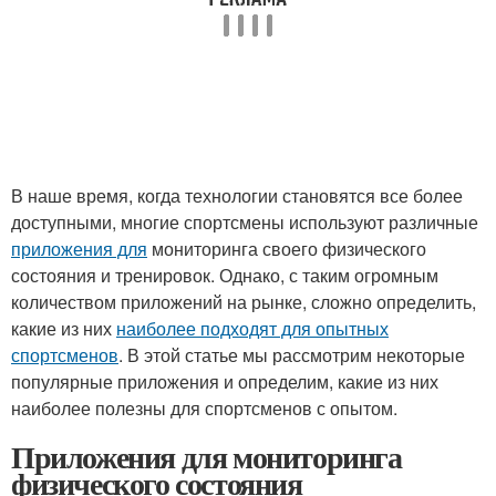
В наше время, когда технологии становятся все более
доступными, многие спортсмены используют различные
приложения для
мониторинга своего физического
состояния и тренировок. Однако, с таким огромным
количеством приложений на рынке, сложно определить,
какие из них
наиболее подходят для опытных
спортсменов
. В этой статье мы рассмотрим некоторые
популярные приложения и определим, какие из них
наиболее полезны для спортсменов с опытом.
Приложения для мониторинга
физического состояния