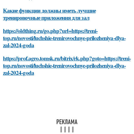
Какие функции должны иметь лучшие
тренировочные приложения для зал
https://oldthing.ru/go.php?url=https://treni-
top.ru/novosti/luchshie-trenirovochnye-prilozheniya-dlya-
zal-2024-goda
https://prof.agro.tomsk.ru/bitrix/rk.php?goto=https://treni-
top.ru/novosti/luchshie-trenirovochnye-prilozheniya-dlya-
zal-2024-goda