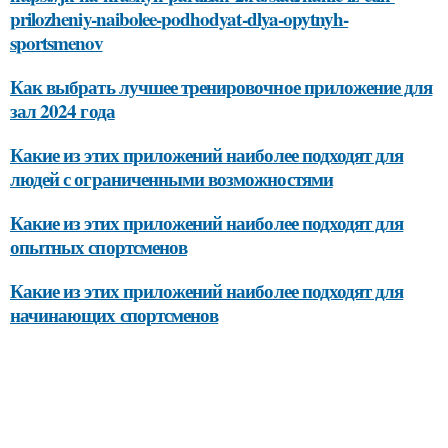
prilozheniy-naibolee-podhodyat-dlya-opytnyh-
sportsmenov
Как выбрать лучшее тренировочное приложение для
зал 2024 года
Какие из этих приложений наиболее подходят для
людей с ограниченными возможностями
Какие из этих приложений наиболее подходят для
опытных спортсменов
Какие из этих приложений наиболее подходят для
начинающих спортсменов