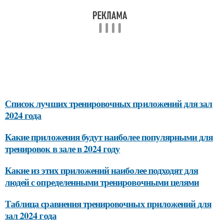
Список лучших тренировочных приложений для зал
2024 года
Какие приложения будут наиболее популярными для
тренировок в зале в 2024 году
Какие из этих приложений наиболее подходят для
людей с определенными тренировочными целями
Таблица сравнения тренировочных приложений для
зал 2024 года