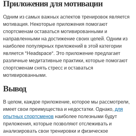
Приложения для мотивации
Одним из самых важных аспектов тренировок является
мотивация. Некоторые приложения помогают
спортсменам оставаться мотивированными и
направленными на достижение своих целей. Одним из
наиболее популярных приложений в этой категории
является "Headspace". Это приложение предлагает
различные медитативные практики, которые помогают
спортсменам снять стресс и оставаться
мотивированными.
Вывод
В целом, каждое приложение, которое мы рассмотрели,
имеет свои преимущества и недостатки. Однако,
для
опытных спортсменов
наиболее полезными будут
приложения, которые позволяют отслеживать и
анализировать свои тренировки и физическое