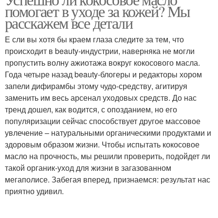
Масла на коже
Масло на кожу
помогает в уходе за кожей? Мы
расскажем все детали
Е сли вы хотя бы краем глаза следите за тем, что
происходит в beauty-индустрии, наверняка не могли
пропустить волну ажиотажа вокруг кокосового масла.
Года четыре назад beauty-блогеры и редакторы хором
запели дифирамбы этому чудо-средству, агитируя
заменить им весь арсенал уходовых средств. До нас
тренд дошел, как водится, с опозданием, но его
популяризации сейчас способствует другое массовое
увлечение – натуральными органическими продуктами и
здоровым образом жизни. Чтобы испытать кокосовое
масло на прочность, мы решили проверить, подойдет ли
такой органик-уход для жизни в загазованном
мегаполисе. Забегая вперед, признаемся: результат нас
приятно удивил.