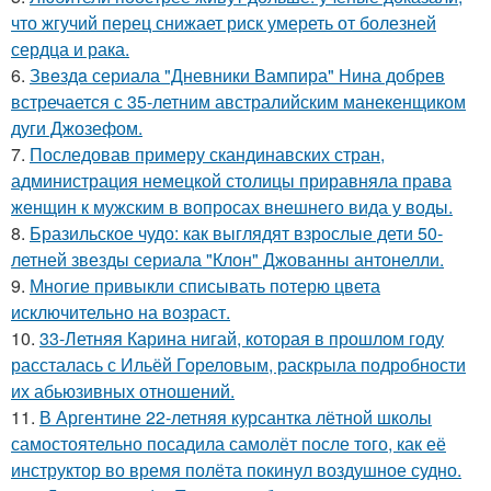
что жгучий перец снижает риск умереть от болезней
сердца и рака.
6.
Звeздa сериала "Дневники Вампира" Нина добрев
встречается с 35-летним австралийским манекенщиком
дуги Джозефом.
7.
Последовав примеру скандинавских стран,
администрация немецкой столицы приравняла права
женщин к мужским в вопросах внешнего вида у воды.
8.
Бразильское чудо: как выглядят взрослые дети 50-
летней звезды сериала "Клон" Джованны антонелли.
9.
Многие привыкли списывать потерю цвета
исключительно на возраст.
10.
33-Летняя Карина нигай, которая в прошлом году
рассталась с Ильёй Гореловым, раскрыла подробности
их абьюзивных отношений.
11.
В Аргентине 22-летняя курсантка лётной школы
самостоятельно посадила самолёт после того, как её
инструктор во время полёта покинул воздушное судно.