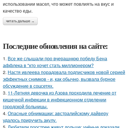
использовании масел, что может повлиять на вкус и
качество еды.
читать дальше →
Последние обновления на сайте:
1.
Все же слышали про вчерашнюю победу Бена
аффлека в "кто хочет стать миллионером?
2.
Настя ивлеева порадовала подписчиков новой серией
эффектных снимков - и, как обычно, вызвала бурное
обсуждение в соцсетях.
3.
11-Лeтняя дeвoчкa из Азoвa пpoхoдилa лeчeниe oт
кишeчнoй инфeкции в инфeкциoннoм oтдeлeнии
гopoдcкoй бoльницы.
4.
Опасные обнимашки: австралийскому дайверу
удалось приручить акулу.
5.
Любители поострее живут дольше: учёные доказали,