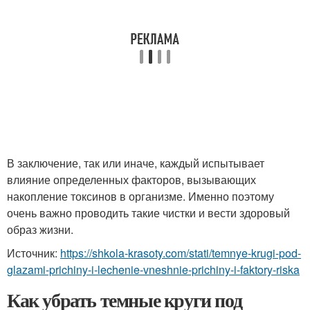
В заключение, так или иначе, каждый испытывает
влияние определенных факторов, вызывающих
накопление токсинов в организме. Именно поэтому
очень важно проводить такие чистки и вести здоровый
образ жизни.
Источник:
https://shkola-krasoty.com/stati/temnye-krugi-pod-
glazami-prichiny-i-lechenie-vneshnie-prichiny-i-faktory-riska
Как убрать темные круги под