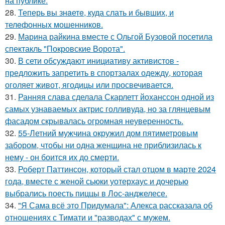
на публике.
28.
Теперь вы знaетe, куда слать и бывших, и
телeфонныx мошенников.
29.
Марина райкина вместе с Ольгой Бузовой посетила
спектакль "Покровские Ворота".
30.
В сети обсуждают инициативу активистов -
предложить запретить в спортзалах одежду, которая
оголяет живот, ягодицы или просвечивается.
31.
Ранняя слава сделала Скарлетт йоханссон одной из
самых узнаваемых актрис голливуда, но за глянцевым
фасадом скрывалась огромная неуверенность.
32.
55-Летний мужчина окружил дом пятиметровым
забором, чтобы ни одна женщина не приблизилась к
нему - он боится их до смерти.
33.
Роберт Паттинсон, который стал отцом в марте 2024
года, вместе с женой сьюки уотерхаус и дочерью
выбрались поесть пиццы в Лос-анджелесе.
34.
"Я Сама всё это Придумала": Алекса рассказала об
отношениях с Тимати и "разводах" с мужем.