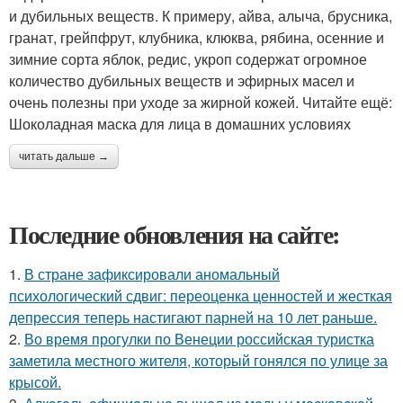
и дубильных веществ. К примеру, айва, алыча, брусника,
гранат, грейпфрут, клубника, клюква, рябина, осенние и
зимние сорта яблок, редис, укроп содержат огромное
количество дубильных веществ и эфирных масел и
очень полезны при уходе за жирной кожей. Читайте ещё:
Шоколадная маска для лица в домашних условиях
читать дальше →
Последние обновления на сайте:
1.
В стране зафиксировали аномальный
психологический сдвиг: переоценка ценностей и жесткая
депрессия теперь настигают парней на 10 лет раньше.
2.
Во время прогулки по Венеции российская туристка
заметила местного жителя, который гонялся по улице за
крысой.