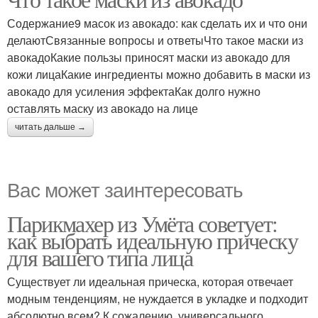
Маска для заживления
Маска для замедления
Содержание9 масок из авокадо: как сделать их и что они
делаютСвязанные вопросы и ответыЧто такое маски из
авокадоКакие пользы приносят маски из авокадо для
кожи лицаКакие ингредиенты можно добавить в маски из
авокадо для усиления эффектаКак долго нужно
оставлять маску из авокадо на лице
читать дальше →
Вас может заинтересовать
Парикмахер из Умёта советует:
как выбрать идеальную прическу
для вашего типа лица
Существует ли идеальная прическа, которая отвечает
модным тенденциям, не нуждается в укладке и подходит
абсолютно всем? К сожалению, универсального