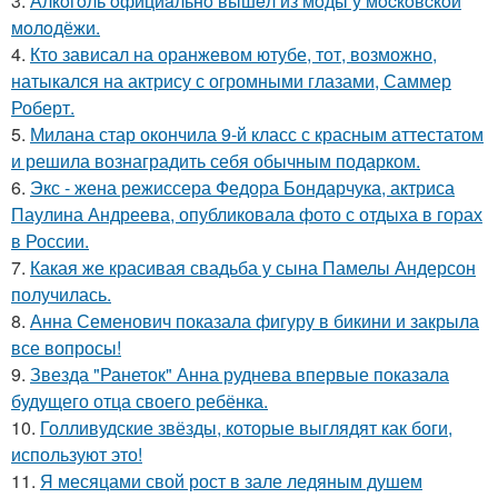
3.
Алкoгoль oфициaльнo вышeл из мoды у мocкoвcкoй
мoлoдёжи.
4.
Кто зависал на оранжевом ютубе, тот, возможно,
натыкался на актрису с огромными глазами, Саммер
Роберт.
5.
Милана стар окончила 9-й класс с красным аттестатом
и решила вознаградить себя обычным подарком.
6.
Экс - жена режиссера Федора Бондарчука, актриса
Паулина Андреева, опубликовала фото с отдыха в горах
в России.
7.
Какая же красивая свадьба у сына Памелы Андерсон
получилась.
8.
Анна Семенович показала фигуру в бикини и закрыла
все вопросы!
9.
Звезда "Ранеток" Анна руднева впервые показала
будущего отца своего ребёнка.
10.
Голливудские звёзды, которые выглядят как боги,
используют это!
11.
Я месяцами свой рост в зале ледяным душем