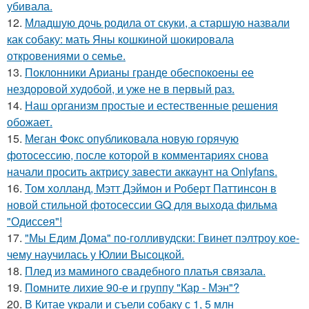
убивала.
12.
Младшую дочь родила от скуки, а старшую назвали
как собаку: мать Яны кошкиной шокировала
откровениями о семье.
13.
Поклонники Арианы гранде обеспокоены ее
нездоровой худобой, и уже не в первый раз.
14.
Наш организм простые и естественные решения
обожает.
15.
Меган Фокс опубликовала новую горячую
фотосессию, после которой в комментариях снова
начали просить актрису завести аккаунт на Onlyfans.
16.
Том холланд, Мэтт Дэймон и Роберт Паттинсон в
новой стильной фотосессии GQ для выхода фильма
"Одиссея"!
17.
"Мы Едим Дома" по-голливудски: Гвинет пэлтроу кое-
чему научилась у Юлии Высоцкой.
18.
Плед из маминого свадебного платья связала.
19.
Помните лихие 90-е и группу "Кар - Мэн"?
20.
В Китае украли и съели собаку с 1, 5 млн