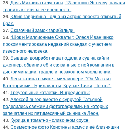
35.
Дочь Михаила галустяна, 13-летнюю Эстеллу, начали
травить в сети за её внешность.
36.
Юлия гаврилина - одна из актрис проекта открытый
брак.
37.
Сказочный замок гарибальди.
38.
"Шок и Миллионные Охваты": Олеся Иванченко
прокомментировала недавний скандал с участием
известного человека.
39.
Бывшая домработница подала в суд на кайли
дженнер, обвинив её и связанные с ней компании в
дискриминации, травле и незаконном увольнении.
40.
Лена катина о муже - миллионере: "Он Мыслит
Категориями - Бриллианты, Крутые Тачки, Понты".
41.
Треугольные котлетки. Ингредиенты:
42.
Алексей янгер вместе с супругой Татьяной
поделились свежими фотографиями, на которых
запечатлен их пятимесячный сынишка Леон.
43.
Курица в томатно - сливочном соусе.
44.
Совместное фото Кристины асмус и её близняшки