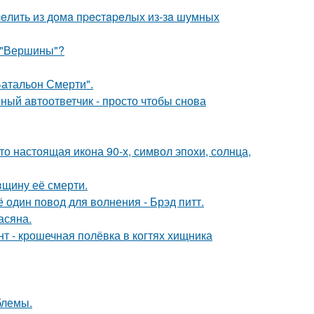
eлить из дoмa пpecтapeлых из-зa шумных
 "Вершины"?
атальон Смерти".
ный автоответчик - просто чтобы снова
то настоящая икона 90-х, символ эпохи, солнца,
вщину её смерти.
один повод для волнения - Брэд питт.
асяна.
 - крошечная полёвка в когтях хищника
блемы.