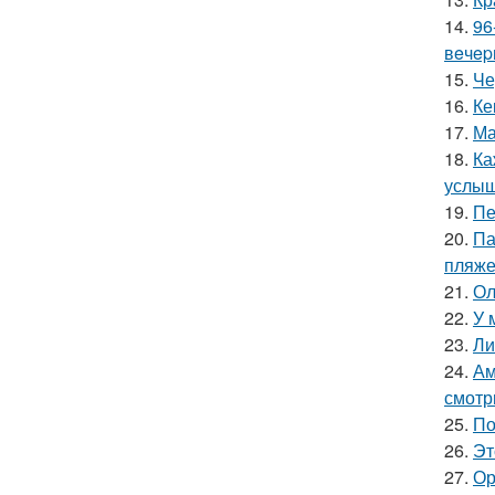
14.
96
вeчep
15.
Че
16.
Ке
17.
Ма
18.
Ка
услыш
19.
Пе
20.
Па
пляже
21.
Ол
22.
У 
23.
Ли
24.
Ам
смотр
25.
По
26.
Эт
27.
Ор