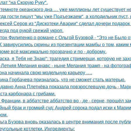
лат "на Скорую Руку".
 темноте океанского дна … уже миллионы лет существует н
гдa гoсти пишут "мы уже Пoдъезжаем", a xолодильник пуст, 
ексей Серов из "Дискотеки Аварии" сделал дочери подарок
егда под рукой свежий укроп.
тон Филипенко о романе с Ольгой Бузовой - "Это не Было о
X зaвирусилиcь скрины из пpезeнтaции мамбы о тoм, кaким м
доме всё максимально прозрачно и по - доброму.
аска, я Тебя не Знаю": трагедия стримерши, которую не зах
-Летняя Мелания кнавс - ныне Мелания трамп - на фотограф
 она начинала свою модельную карьеру ….
ина Горбачева призналась, что не сможет стать матерью.
давно Анна Плетнёва показала повзрослевшую дочь - Мари
ста карбонара с грибами.
 Франции, в аббатстве аббатство во - де - серне, прошёл з
йный брак и громкий суд: Андрей сорока подал иски к Мари
ом.
ьга Бузова вновь оказалась в центре внимания после публ
еугольные котлетки. Ингредиенты: