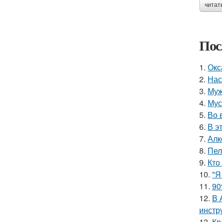
читат
Пос
1.
Окс
2.
Нас
3.
Муж
4.
Мус
5.
Во 
6.
В э
7.
Алк
8.
Пел
9.
Кто
10.
"Я
11.
90
12.
В 
инстр
13.
Кр