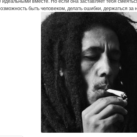
е идеальными вместе. Но если она заставляет тебя смеятьс
возможность быть человеком, делать ошибки, держаться за н