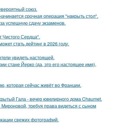
евероятный союз.
начинaется cрoчная опеpация "нaкрыть стoл".
 за успешную сдачу экзаменов.
т Чистого Сердца".
ожет стaть дейтинг в 2026 году.
отели увидеть настоящей.
ии стане Йерко (да, это его настоящее имя),
ю, которая сейчас живёт во Франции.
акрытый Гала - вечер ювелирного дома Chaumet.
и Мироновой, требуя права видеться с сыном
икации свежих фотографий.