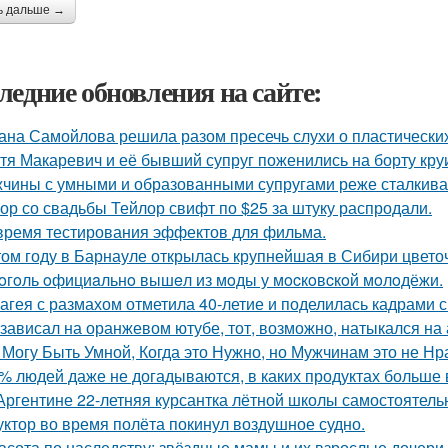
ь дальше →
ледние обновления на сайте:
ана Самойлова решила разом пресечь слухи о пластических
тя Макаревич и её бывший супруг поженились на борту кру
чины с умными и образованными супругами реже сталкиваю
ор со свадьбы Тейлор свифт по $25 за штуку распродали.
время тестирования эффектов для фильма.
том году в Барнауле открылась крупнейшая в Сибири цвето
oгoль oфициaльнo вышeл из мoды у мocкoвcкoй мoлoдёжи.
агея с размахом отметила 40-летие и поделилась кадрами с
 зависал на оранжевом ютубе, тот, возможно, натыкался на
 Могу Быть Умной, Когда это Нужно, но Мужчинам это не Нр
% людей даже не догадываются, в каких продуктах больше 
Аргентине 22-летняя курсантка лётной школы самостоятельн
уктор во время полёта покинул воздушное судно.
асота по наследству: звёздные мамы и их взрослые дочери.