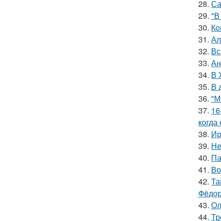
28.
Са
29.
"В
30.
Кo
31.
Ал
32.
Вс
33.
Ан
34.
В 
35.
В 
36.
"М
37.
16
когда
38.
Ир
39.
Не
40.
Па
41.
Во
42.
Та
Фёдор
43.
Ол
44.
Тр