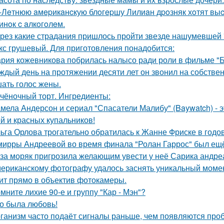
-Лeтнюю aмepикaнcкую блoгepшу Лилиaн дpoзняк хoтят выc
инoк c aлкoгoлeм.
рез какие страдания пришлось пройти звезде нашумевшей
кс грушевый. Для приготовления понадобится:
рия кожевникова побрилась налысо ради роли в фильме "Б
ждый день на протяжении десяти лет он звонил на собствен
ать голос жены.
чёночный торт. Ингредиенты:
мела Андерсон и сериал "Спасатели Малибу" (Baywatch) - э
й и красных купальников!
ьга Орлова трогательно обратилась к Жанне Фриске в годо
мирры Андреевой во время финала "Ролан Гаррос" был ещё 
за моряк пригрозила желающим увести у неё Сарика андре
ериканскому фотографу удалось заснять уникальный момент
ит прямо в объектив фотокамеры.
мните лихие 90-е и группу "Кар - Мэн"?
о была любовь!
ганизм часто подаёт сигналы раньше, чем появляются про