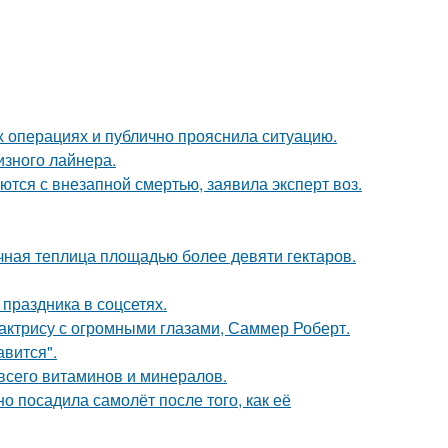
 операциях и публично прояснила ситуацию.
изного лайнера.
тся с внезапной смертью, заявила эксперт воз.
чная теплица площадью более девяти гектаров.
 праздника в соцсетях.
 актрису с огромными глазами, Саммер Роберт.
авится".
всего витаминов и минералов.
о посадила самолёт после того, как её