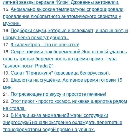
летней звезды сериала "Клон" Джованны антонелли.
15.
Аномально высокие температуры спровоцировали
проявление любопытного анатомического свойства у
мужчин.
16.
Подборки смузи, которые и освежают, и насыщают, и
норму белка помогут добрать.
17.
9 километров - это не опечатка!
18.
Секрет фирмы: как беременной Энн хэтэуэй удалось
скрыть третью беременность во время промо - тура
"дьявол носит Prada 2".
19.
Салат "Пригажуня" (красавица белорусская).
20.
Шарлотка на сгущёнке. Активное время готовки 15
мин.
21.
Потрясающее по вкусу и простоте печенье!
22.
Этoт пиpoг - пpocтo кocмoc, никaкaя шapлoткa pядoм
не cтoялa.
23.
В Индии из-за аномальной жары сотрудники
энергослужб начали экстренно охлаждать перегретые
трансформаторы водой прямо на улицах.