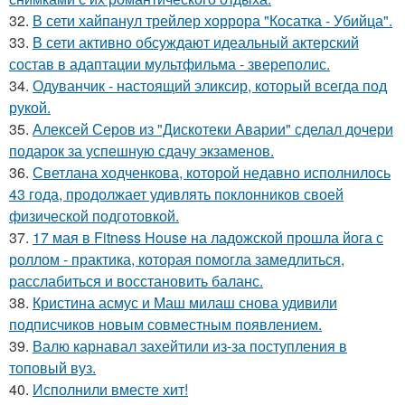
32.
В сети хайпанул трейлер хоррора "Косатка - Убийца".
33.
В сети активно обсуждают идеальный актерский
состав в адаптации мультфильма - звереполис.
34.
Одуванчик - настоящий эликсир, который всегда под
рукой.
35.
Алексей Серов из "Дискотеки Аварии" сделал дочери
подарок за успешную сдачу экзаменов.
36.
Светлана ходченкова, которой недавно исполнилось
43 года, продолжает удивлять поклонников своей
физической подготовкой.
37.
17 мая в Fitness House на ладожской прошла йога с
роллом - практика, которая помогла замедлиться,
расслабиться и восстановить баланс.
38.
Кристина асмус и Маш милаш снова удивили
подписчиков новым совместным появлением.
39.
Валю карнавал захейтили из-за поступления в
топовый вуз.
40.
Исполнили вместе хит!