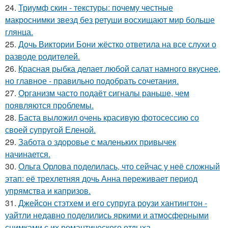
24.
Триумф скин - текстуры: почему честные
макроснимки звезд без ретуши восхищают мир больше
глянца.
25.
Дочь Виктории Бони жёстко ответила на все слухи о
разводе родителей.
26.
Красная рыбка делает любой салат намного вкуснее,
но главное - правильно подобрать сочетания.
27.
Организм часто подаёт сигналы раньше, чем
появляются проблемы.
28.
Баста выложил очень красивую фотосессию со
своей супругой Еленой.
29.
Забота о здоровье с маленьких привычек
начинается.
30.
Ольга Орлова поделилась, что сейчас у неё сложный
этап: её трехлетняя дочь Анна переживает период
упрямства и капризов.
31.
Джейсон стэтхем и его супруга роузи хантингтон -
уайтли недавно поделились яркими и атмосферными
снимками с их романтического отдыха.