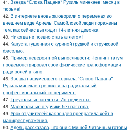
41.
Звезда "Слова Пацана" Рузиль минекаев: месяц в
тюрьме!
42.
В интернете вновь заговорили о переменах во
внешнем виде Ариелы Самойловой люди поражены
тем, как сейчас выглядит 14-летняя девочка.
43.
Никогда не поздно стать атлетом!
44.
Капуста тушенная с куриной грудкой и стручковой
фасолью.
45.
Пример невероятной выносливости: Ченнинг татум
продемонстрировал свои физические трансформации
ради ролей в кино.
46.
Звезда нашумевшего сериала "Слово Пацана"
Рузиль минекаев решился на радикальный
профессиональный эксперимент.
47.
Треугольные котлетки. Ингредиенты:
48.
Малосольные огурчики без рассола.
49.
Урок от учителей: как зендея превратила хейт в
манифест уважения.
50.
Адель рассказала, что они с Мишей Литвиным готовы