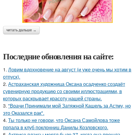
читать дальше →
Последние обновления на сайте:
1.
Ловим вдохновение на август (и уже очень мы хотим в
отпуск).
2.
Астраханская художница Оксана осадченко создаёт
сувенирную продукцию со своими иллюстрациями, в
которых раскрывает красоту нашей страны.
3.
"Врачи Принимали мой Затяжной Кашель за Астму, но
это Оказался рак".
4.
Ты только не говори, что Оксана Самойлова тоже
попала в клуб поклонниц Данилы Козловского.
5.
Актрисе плаксы мертл было 37, когда она прошла