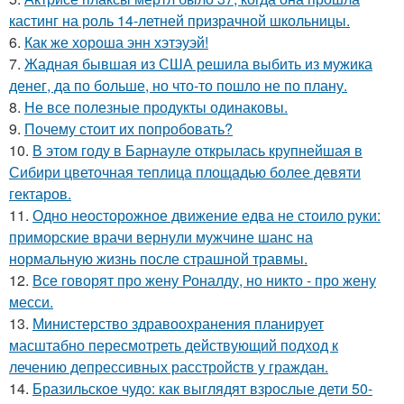
кастинг на роль 14-летней призрачной школьницы.
6.
Как же хороша энн хэтэуэй!
7.
Жадная бывшая из США решила выбить из мужика
денег, да по больше, но что-то пошло не по плану.
8.
Не все полезные продукты одинаковы.
9.
Почему стоит их попробовать?
10.
В этом году в Барнауле открылась крупнейшая в
Сибири цветочная теплица площадью более девяти
гектаров.
11.
Одно неосторожное движение едва не стоило руки:
приморские врачи вернули мужчине шанс на
нормальную жизнь после страшной травмы.
12.
Все говорят про жену Роналду, но никто - про жену
месси.
13.
Министерство здравоохранения планирует
масштабно пересмотреть действующий подход к
лечению депрессивных расстройств у граждан.
14.
Бразильское чудо: как выглядят взрослые дети 50-