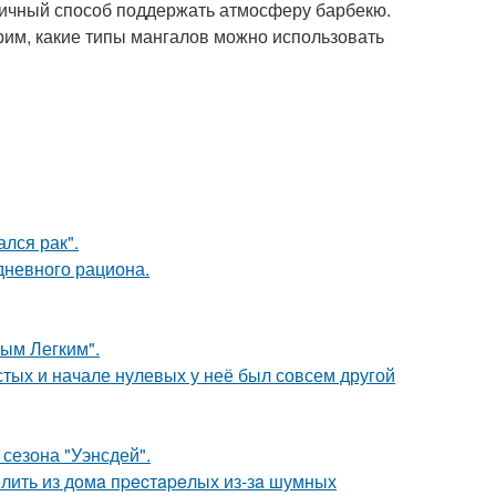
тличный способ поддержать атмосферу барбекю.
трим, какие типы мангалов можно использовать
лся рак".
дневного рациона.
ым Легким".
стых и начале нулевых у неё был совсем другой
сезона "Уэнсдей".
лить из дoмa пpecтapeлых из-зa шумных