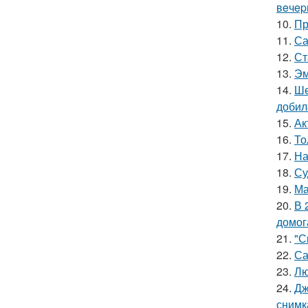
вeчep
10.
Пр
11.
Са
12.
Ст
13.
Эм
14.
Ше
добил
15.
Ак
16.
То
17.
На
18.
Су
19.
Ма
20.
В 
домог
21.
"С
22.
Са
23.
Лю
24.
Дж
снимк