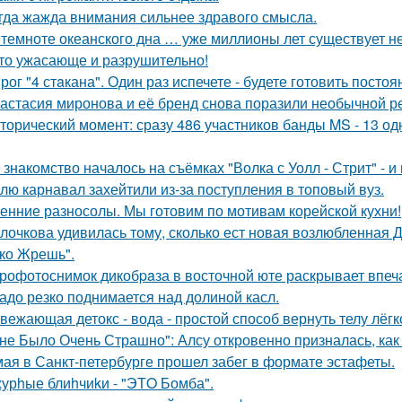
гда жажда внимания сильнее здравого смысла.
 темноте океанского дна … уже миллионы лет существует н
то ужасающе и разрушительно!
рог "4 стaкана". Один раз испечете - будете готовить постоя
астасия миронова и её бренд снова поразили необычной р
торический момент: сразу 486 участников банды MS - 13 о
 знакомство началось на съёмках "Волка с Уолл - Стрит" - и
лю карнавал захейтили из-за поступления в топовый вуз.
енние разносолы. Мы готовим по мотивам корейской кухни!
лочкова удивилась тому, сколько ест новая возлюбленная 
ко Жрешь".
рофотоснимок дикобpaза в восточной юте раскрывает впеч
адо резко поднимается над долиной касл.
вежающая детокс - вода - простой способ вернуть телу лёгк
не Было Очень Страшно": Алсу откровенно призналась, как
мая в Санкт-петербурге прошел забег в формате эстафеты.
урhые блиhчиkи - "ЭТO Бомба".