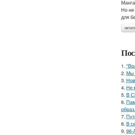
Манга
Но не
для б
читат
Пос
1.
"Вр
2.
Мы 
3.
Нов
4.
Не 
5.
В С
6.
Пам
образ
7.
Пут
8.
В с
9.
96-