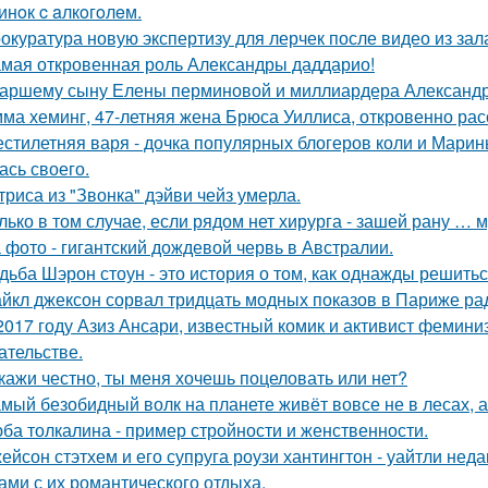
инoк c aлкoгoлeм.
окуратура новую экспертизу для лерчек после видео из зал
мая откровенная роль Александры даддарио!
аршему сыну Елены перминовой и миллиардера Александра
ма хеминг, 47-летняя жена Брюса Уиллиса, откровенно рас
стилетняя варя - дочка популярных блогеров коли и Марины
ась своего.
триса из "Звонка" дэйви чейз умерла.
лько в том случае, если рядом нет хирурга - зашей рану … 
 фото - гигантский дождевой червь в Австралии.
дьба Шэрон стоун - это история о том, как однажды решитьс
йкл джексон сорвал тридцать модных показов в Париже ра
2017 году Азиз Ансари, известный комик и активист фемини
ательстве.
кажи честно, ты меня хочешь поцеловать или нет?
мый безобидный волк на планете живёт вовсе не в лесах, а
ба толкалина - пример стройности и женственности.
ейсон стэтхем и его супруга роузи хантингтон - уайтли н
ами с их романтического отдыха.