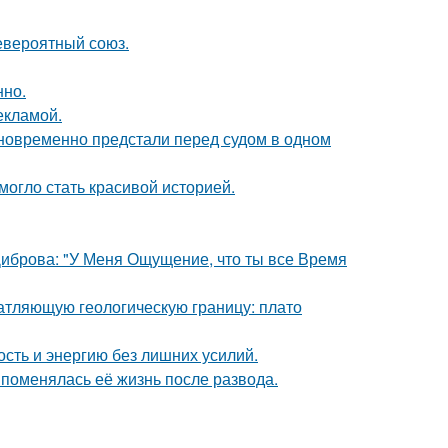
евероятный союз.
нно.
екламой.
дновременно предстали перед судом в одном
 могло стать красивой историей.
Диброва: "У Меня Ощущение, что ты все Время
атляющую геологическую границу: плато
ость и энергию без лишних усилий.
 поменялась её жизнь после развода.