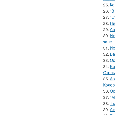
25.
Ко
26.
"В
27.
"Э
28.
Пи
29.
Ан
30.
Ис
зале.
31.
Их
32.
Ва
33.
Ос
34.
Во
Столь
35.
Аэ
Колор
36.
Ос
37.
"М
38.
1 
39.
Аж