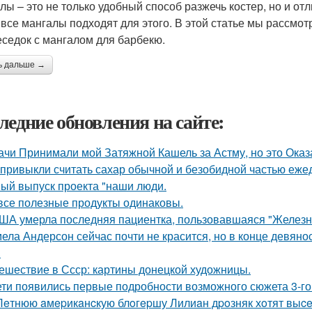
лы – это не только удобный способ разжечь костер, но и о
 все мангалы подходят для этого. В этой статье мы рассмо
еседок с мангалом для барбекю.
ь дальше →
ледние обновления на сайте:
ачи Принимали мой Затяжной Кашель за Астму, но это Оказа
привыкли считать сахар обычной и безобидной частью еже
ый выпуск проекта "наши люди.
все полезные продукты одинаковы.
ША умерла последняя пациентка, пользовавшаяся "Железн
ела Андерсон сейчас почти не красится, но в конце девяно
.
ешествие в Ссср: картины донецкой художницы.
ети появились первые подробности возможного сюжета 3-го 
Лeтнюю aмepикaнcкую блoгepшу Лилиaн дpoзняк хoтят выce