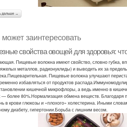
ь дальше →
 может заинтересовать
езные свойства овощей для здоровья: что
ющая. Пищевые волокна имеют свойство, словно губка, вп
тяжелых металлов, радионуклиды) и выводить их за предел
ека.Пищеварительная. Пищевые волокна улучшают перистал
ременно избавляться от продуктов распада.Иммуномодулир
становлении кишечной микрофлоры, а ведь именно в кишеч
к — более 80%.Нормализация обмена веществ. Благодаря 
нь в крови глюкозы и «плохого» холестерина. Иными словам
ному диабету, гипертонии.Борьба с лишним весом.