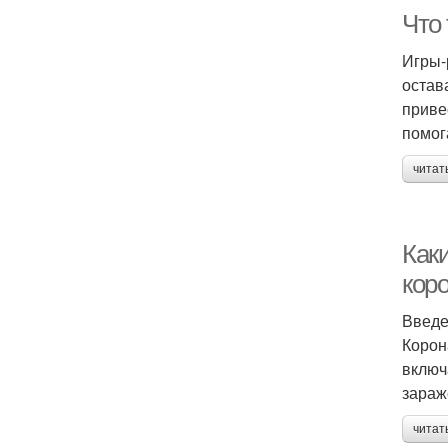
Что
Игры-
остав
приве
помог
читат
Как
коро
Введ
Корон
включ
зараж
читат