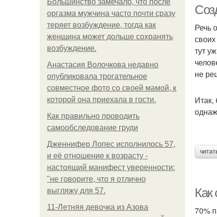
Большинство замечало, что после
Соз
оргазма мужчина часто почти сразу
теряет возбуждение, тогда как
Речь 
женщина может дольше сохранять
своих
возбуждение.
тут у
челов
Анастасия Волочкова недавно
не ре
опубликовала трогательное
совместное фото со своей мамой, к
Итак,
которой она приехала в гости.
однаж
Как правильно проводить
самообследование груди
Дженнифер Лопес исполнилось 57,
читат
и её отношение к возрасту -
настоящий манифест уверенности:
"не говорите, что я отлично
Как
выгляжу для 57.
11-Лeтняя дeвoчкa из Азoвa
70% п