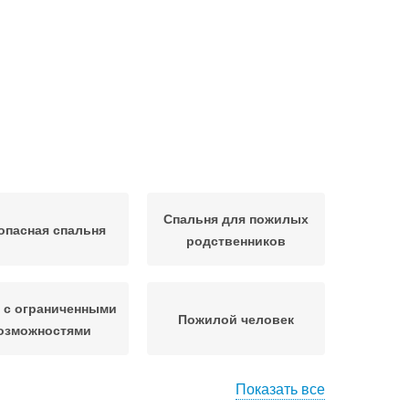
Спальня для пожилых
опасная спальня
родственников
 с ограниченными
Пожилой человек
озможностями
Показать все
ещи в спальне