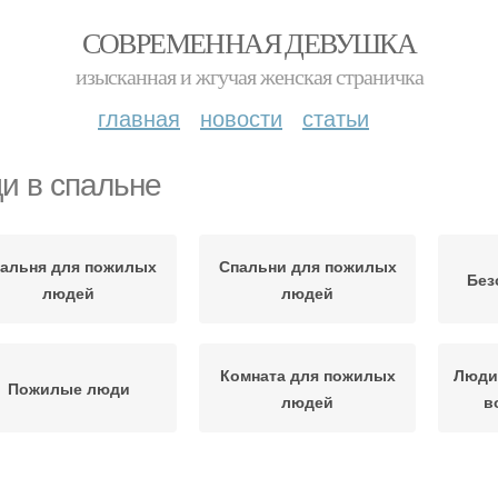
СОВРЕМЕННАЯ ДЕВУШКА
изысканная и жгучая женская страничка
главная
новости
статьи
и в спальне
альня для пожилых
Спальни для пожилых
Без
людей
людей
Комната для пожилых
Люди
Пожилые люди
людей
в
Сигнализации для
Люди в спальной
В