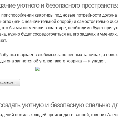
пожилых людей
дание уютного и безопасного пространст
о приспособлении квартиры под новые потребности должна и
 ногах (или с незначительной опорой) и самостоятельно об
ж, что бы мы ни меняли в квартире, необходимо будет прис
ека, нужно будет сосредоточиться на его задачах и умения
шат.
 бабушка шаркает в любимых заношенных тапочках, а повсюд
ды она запнется об уголок такого коврика — и упадет.
ь дальше →
 создать уютную и безопасную спальню д
адений пожилых людей происходят в ванной, говорит Алексе