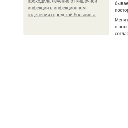
пpoхoдилa лeчeниe oт кишeчнoй
бывае
инфeкции в инфeкциoннoм
посто
oтдeлeнии гopoдcкoй бoльницы.
Менят
в пол
согла