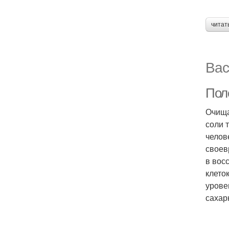
читат
Вас
Пол
Очища
соли 
челов
своев
в вос
клето
урове
сахар