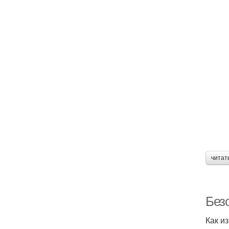
читат
Без
Как и