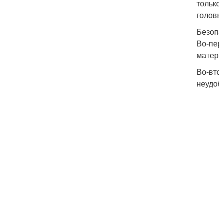
тольк
голов
Безоп
Во-пе
матер
Во-вт
неудо