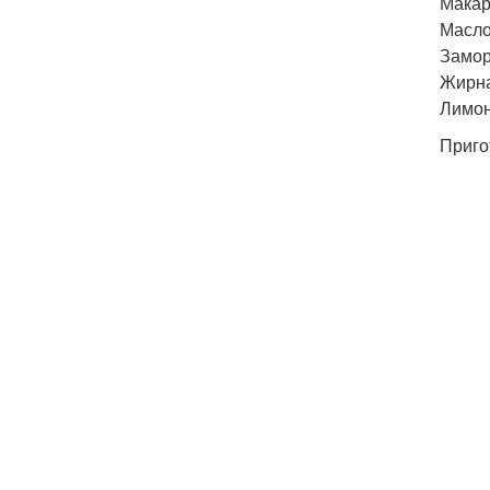
Макаро
Масло
Замор
Жирная
Лимон 
Приго