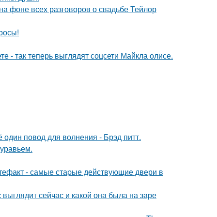
 на фоне всех разговоров о свадьбе Тейлор
росы!
е - так теперь выглядят соцсети Майкла олисе.
один повод для волнения - Брэд питт.
муравьем.
ртефакт - самые стаpые действующие двери в
с выглядит сейчас и какой она была на заре