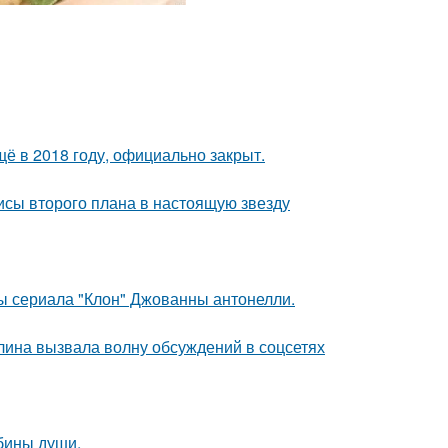
ё в 2018 году, официально закрыт.
исы второго плана в настоящую звезду
ды сериала "Клон" Джованны антонелли.
лина вызвала волну обсуждений в соцсетях
убины души.