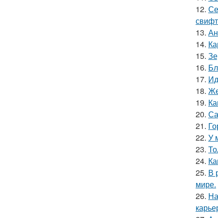
12.
Се
свифт
13.
Ан
14.
Ка
15.
Зе
16.
Бл
17.
Ид
18.
Же
19.
Ка
20.
Са
21.
Го
22.
У 
23.
То
24.
Ка
25.
В 
мире.
26.
На
карье