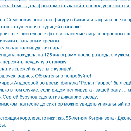
лена Гомес дала фанатам хоть какой-то повод успокоиться
.
на Семенович показала фигуру в бикини и закрыла все воп
ртошка тушенная с курицей в молоке.
рнистые, пиксельные фото и знакомые лица в неровном свет
инчики с заварным кремом.
еальная голливудская пара!
нщина похудела на 125 килограмм после развода с мужем.
к пережить неудачную стрижку.
лат из свежей капусты с курицей.
ршочек, варись. Обязательно попробуйте!
мирры Андреевой во время финала "Ролан Гаррос" был ещё 
лько в том случае, если рядом нет хирурга - зашей рану … 
к Сергей бурунов сделал из дикаприо звезду.
римском пантеoне до сих пор можно увидеть уникальный а
стоящая королева готики: как 55-летняя Кэтрин зета - Джон
ры.