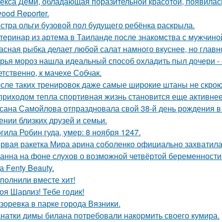
екса Деми, обладающая поразительной красотой, появилас
ood Reporter.
стра ольги бузовой пол будущего ребёнка раскрыла.
теринар из артема в Таиланде после знакомства с мужчино
асная рыбка делает любой салат намного вкуснее, но главн
рья мороз нашла идеальный способ охладить пыл дочери - 
етственно, к мачехе Собчак.
сле таких тренировок даже самые широкие штаны не скроют
приходом тепла спортивная жизнь становится еще активнее -
сана Самойлова отпраздновала свой 38-й день рождения в
ении близких друзей и семьи.
гила Робин гуда, умер: 8 ноября 1247.
рвая ракетка Мира арина соболенко официально захватила
анна на фоне слухов о возможной четвёртой беременности 
а Fenty Beauty.
полнили вместе хит!
оя Шарлиз! Тебе годик!
зоревка в парке города Вязники.
натки димы билана потребовали накормить своего кумира.