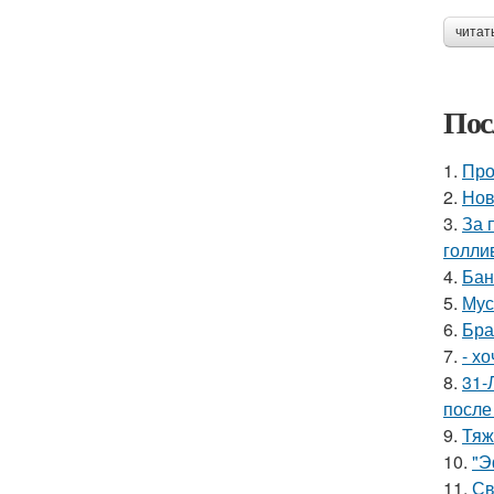
читат
Пос
1.
Про
2.
Нов
3.
За 
голли
4.
Бан
5.
Мус
6.
Бра
7.
- х
8.
31-
после
9.
Тяж
10.
"Э
11.
Св