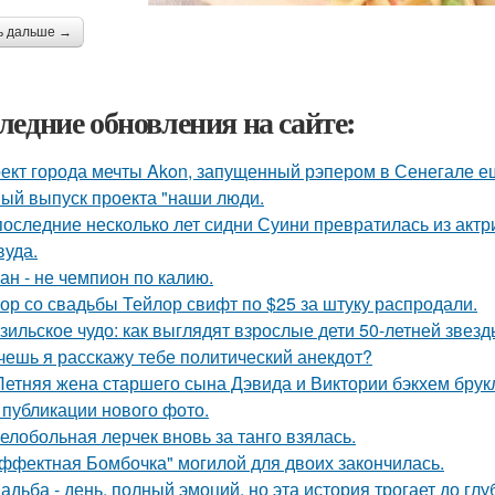
ь дальше →
ледние обновления на сайте:
ект города мечты Akon, запущенный рэпером в Сенегале ещ
ый выпуск проекта "наши люди.
последние несколько лет сидни Суини превратилась из актр
вуда.
ан - не чемпион по калию.
ор со свадьбы Тейлор свифт по $25 за штуку распродали.
зильское чудо: как выглядят взрослые дети 50-летней звез
очешь я расскажу тебе политический анекдот?
Летняя жена старшего сына Дэвида и Виктории бэкхем брук
 публикации нового фото.
елобольная лерчек вновь за танго взялась.
ффектная Бомбочка" могилой для двоих закончилась.
адьба - день, полный эмоций, но эта история трогает до гл