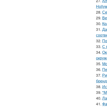
27.
Ал
Hollyw
28.
Се
29.
Ве
30.
Кр
31.
Да
соотв
32.
По
33.
С 
34.
Ок
окруж
35.
Мо
36.
Пе
37.
Ри
бренд
38.
Ис
39.
"М
40.
Ла
41.
Фа