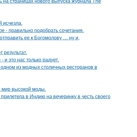
ь на страницах нового выпуска журнала The
й исчезла.
ое - правильно подобрать сочетания.
отправить ее к Богомолову … ну и,
 результат.
 и это нас только радует.
 одном из модных столичных ресторанов в
 мир высокой моды.
прилетела в Индию на вечеринку в честь своего