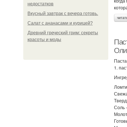
когда
недостатков
котор
Вкусный завтрак с вечера готовь.
читат
Салат с ананасами и курицей?
Древний греческий грим: секреты
красоты и моды
Пас
Оли
Паста
1. па
Ингре
Ломти
Свежа
Тверды
Соль -
Молот
Готов