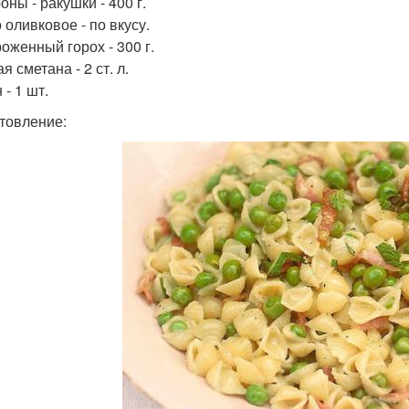
ны - ракушки - 400 г.
 оливковое - по вкусу.
оженный горох - 300 г.
 сметана - 2 ст. л.
- 1 шт.
товление: