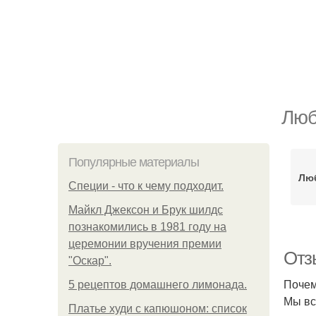
Люб
Популярные материалы
Лю
Специи - что к чему подходит.
Майкл Джексон и Брук шилдс
познакомились в 1981 году на
церемонии вручения премии
Отз
"Оскар".
Почем
5 рецептов домашнего лимонада.
Мы вс
Платье худи с капюшоном: список