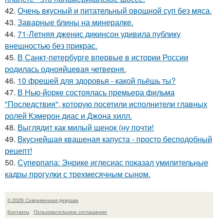
42.
Очень вкусный и питательный овощной суп без мяса.
43.
Заварные блины на минералке.
44.
71-Летняя дженис дикинсон удивила публику
внешностью без прикрас.
45.
В Санкт-петербурге впервые в истории России
родилась однояйцевая четверня.
46.
10 фрешей для здоровья - какой пьёшь ты?
47.
В Нью-йорке состоялась премьера фильма
"Последствия", которую посетили исполнители главных
ролей Кэмерон диас и Джона хилл.
48.
Выглядит как милый щенок (ну почти!
49.
Вкуснейшая квашеная капуста - просто бесподобный
рецепт!
50.
Суперпапа: Энрике иглесиас показал умилительные
кадры прогулки с трехмесячным сыном.
© 2026 Современная девушка
Контакты
Пользовательское соглашение