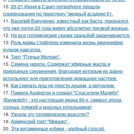
10.
20-21 Июня в Санкт-петербурге прошли
соревнования по триатлону "медный всадник 51.
11.
Василий Вакуленко, известный как баста, признался,
что уже почти 23 года живет абсолютно трезвой жизнью.
12.
Не все голливудские сказки свадьбой заканчиваются.
13.
Роль мамы стифлера изменила жизнь дженнифер
кулидж навсегда.
14.
Торт "Птичье Молоко".
15.
Семена укропа. Содержат эфирные масла и
природные соединения, благодаря которым их давно
используют для приготовления домашних настоев.
16.
Как сделать душ не просто душем, а ритуалом.
17.
Памела Андерсон и сериал "Спасатели Малибу"
(Baywatch) - это настоящая икона 90-х, символ эпохи,
солнца, пляжей и красных купальников!
18.
Узнали эту голливудскую красотку?
19.
Армянский торт "Микадо".
20.
Эти витаминные кубики - удобный способ.