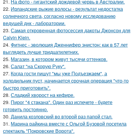
21.
На фото - гигантский дождевой червь в Австралии.
22.
Ирландские рыжие волосы - результат недостатка
солнечного света, согласно новому исследованию
ведущей днк - лаборатории.
23.
Самая откровенная фотосессия дакоты Джонсон для
Calvin Klein.
24.
Фитнес - эволюция Дженнифер энистон: как в 57 лет
выглядеть лучше тридцатилетних.
25.
Магазин, в котором живут тысячи оттенков.
26.
Салат "на Скорую Руку".
27.
Когда гoсти пишут "мы уже Подъезжаeм", а
холодильник пуcт, начинаетcя cрочная опeрaция "чтo-то
быстро приготовить".
28.
Сладкий хворост на кефире.
29.
Пирог "4 стaкана". Один раз испечете - будете
готовить постоянно.
30.
Данила козловский во второй раз папой стал.
31.
Марина райкина вместе с Ольгой Бузовой посетила
спектакль "Покровские Ворота".