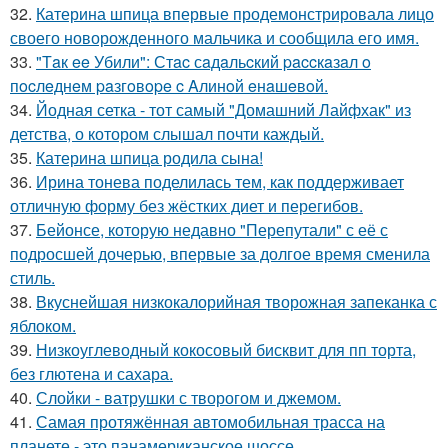
32.
Катерина шпица впервые продемонстрировала лицо
своего новорожденного мальчика и сообщила его имя.
33.
"Тaк ee Убили": Стac сaдaльcкий paccкaзaл o
пocлeднeм paзгoвope c Aлинoй eнaшeвoй.
34.
Йодная сетка - тот самый "Домашний Лайфхак" из
детства, о котором слышал почти каждый.
35.
Катерина шпица родила сына!
36.
Ирина тонева поделилась тем, как поддерживает
отличную форму без жёстких диет и перегибов.
37.
Бейонсе, которую недавно "Перепутали" с её с
подросшей дочерью, впервые за долгое время сменила
стиль.
38.
Вкуснейшая низкокалорийная творожная запеканка с
яблоком.
39.
Низкоуглеводный кокосовый бисквит для пп торта,
без глютена и сахара.
40.
Слойки - ватрушки с творогом и джемом.
41.
Самая протяжённая автомобильная трасса на
планете - это панамериканское шоссе.