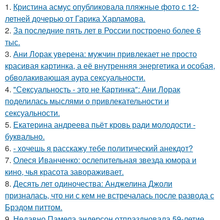
1.
Кристина асмус опубликовала пляжные фото с 12-
летней дочерью от Гарика Харламова.
2.
За последние пять лет в России построено более 6
тыс.
3.
Ани Лорак уверена: мужчин привлекает не просто
красивая картинка, а её внутренняя энергетика и особая,
обволакивающая аура сексуальности.
4.
"Сексуальность - это не Картинка": Ани Лорак
поделилась мыслями о привлекательности и
сексуальности.
5.
Екатерина андреева пьёт кровь ради молодости -
буквально.
6.
- хочешь я расскажу тебе политический анекдот?
7.
Олеся Иванченко: ослепительная звезда юмора и
кино, чья красота завораживает.
8.
Десять лет одиночества: Анджелина Джоли
призналась, что ни с кем не встречалась после развода с
Брэдом питтом.
9.
Недавно Памела андерсон отпраздновала 59-летие.