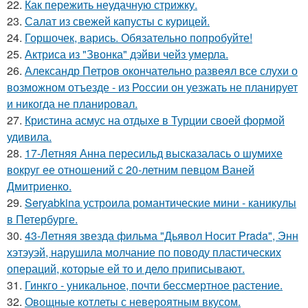
22.
Как пережить неудачную стрижку.
23.
Салат из свежей капусты с курицей.
24.
Горшочек, варись. Обязательно попробуйте!
25.
Актриса из "Звонка" дэйви чейз умерла.
26.
Александр Петров окончательно развеял все слухи о
возможном отъезде - из России он уезжать не планирует
и никогда не планировал.
27.
Кристина асмус на отдыхе в Турции своей формой
удивила.
28.
17-Летняя Анна пересильд высказалась о шумихе
вокруг ее отношений с 20-летним певцом Ваней
Дмитриенко.
29.
Seryabkina устроила романтические мини - каникулы
в Петербурге.
30.
43-Летняя звезда фильма "Дьявол Носит Prada", Энн
хэтэуэй, нарушила молчание по поводу пластических
операций, которые ей то и дело приписывают.
31.
Гинкго - уникальное, почти бессмертное растение.
32.
Овощные котлеты с невероятным вкусом.