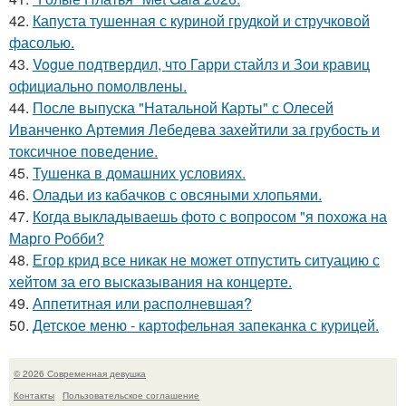
42.
Капуста тушенная с куриной грудкой и стручковой
фасолью.
43.
Vogue подтвердил, что Гарри стайлз и Зои кравиц
официально помолвлены.
44.
После выпуска "Натальной Карты" с Олесей
Иванченко Артемия Лебедева захейтили за грубость и
токсичное поведение.
45.
Тушенка в домашних условиях.
46.
Оладьи из кабачков с овсяными хлопьями.
47.
Когда выкладываешь фото с вопросом "я похожа на
Марго Робби?
48.
Егор крид все никак не может отпустить ситуацию с
хейтом за его высказывания на концерте.
49.
Аппетитная или располневшая?
50.
Детское меню - картофельная запеканка с курицей.
© 2026 Современная девушка
Контакты
Пользовательское соглашение