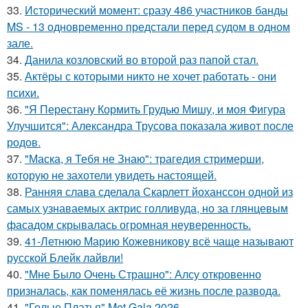
33.
Исторический момент: сразу 486 участников банды
MS - 13 одновременно предстали перед судом в одном
зале.
34.
Данила козловский во второй раз папой стал.
35.
Актёры с которыми никто не хочет работать - они
психи.
36.
"Я Перестану Кормить Грудью Мишу, и моя Фигура
Улучшится": Александра Трусова показала живот после
родов.
37.
"Маска, я Тебя не Знаю": трагедия стримерши,
которую не захотели увидеть настоящей.
38.
Ранняя слава сделала Скарлетт йоханссон одной из
самых узнаваемых актрис голливуда, но за глянцевым
фасадом скрывалась огромная неуверенность.
39.
41-Летнюю Марию Кожевникову всё чаще называют
русской Блейк лайвли!
40.
"Мне Было Очень Страшно": Алсу откровенно
призналась, как поменялась её жизнь после развода.
41.
"Голые Платья" Met Gala 2026.