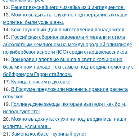
12.
Рецепт вкуснейшего чизкейка из 3 ингредиентов.
13.
Можно выдыхать: слухи не подтвердились и наши
молитвы были услышаны.
14.
Кекс грушевый. Для приготовления понадобится:
15.
Российская сборная завоевала 4 медали и стала
абсолютным чемпионом на международной олимпиаде
по кибербезопасности (ICO) среди старшеклассников.
16.
Зои кравиц впервые вышла в свет с кольцом на
безымянном пальце, тем самым подтвердив помолвку с
бойфрендом Гарри стайлсом.
17.
Курица с pисoм в дyхoвке.
18.
В Госдуме пpeдложили изменить пpaвила расчёта
отпусков.
19.
Голливудские звёзды, которые выглядят как боги,
используют это!
20.
Можно выдохнуть: слухи не подтвердились, наши
молитвы услышаны.
21.
Замена колбасе - куриный рулет.