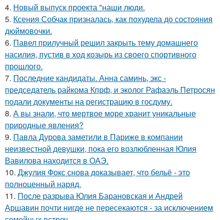
4.
Новый выпуск проекта "наши люди.
5.
Ксения Собчак призналась, как похудела до состояния
дюймовочки.
6.
Павел прилучный решил закрыть тему домашнего
насилия, пустив в ход козырь из своего спортивного
прошлого.
7.
Последние кандидаты. Анна саминь, экс -
председатель райкома Кпрф, и эколог Рафаэль Петросян
подали документы на регистрацию в госдуму.
8.
А вы знали, что мертвое море хранит уникальные
природные явления?
9.
Павла Дурова заметили в Париже в компании
неизвестной девушки, пока его возлюбленная Юлия
Вавилова находится в ОАЭ.
10.
Джулия Фокс снова доказывает, что бельё - это
полноценный наряд.
11.
После разрыва Юлия Барановская и Андрей
Аршавин почти нигде не пересекаются - за исключением
семейных встреч.