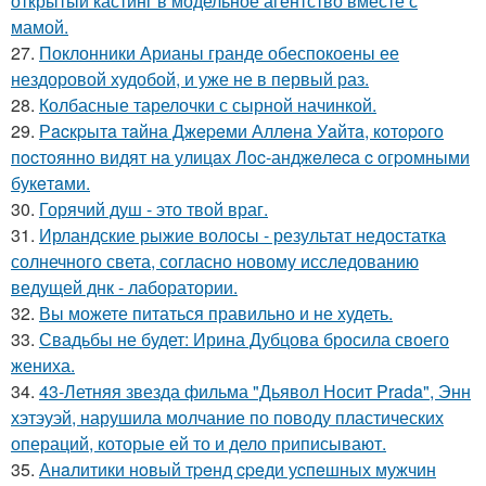
открытый кастинг в модельное агентство вместе с
мамой.
27.
Поклонники Арианы гранде обеспокоены ее
нездоровой худобой, и уже не в первый раз.
28.
Колбасные тарелочки с сырной начинкой.
29.
Рacкpытa тaйнa Джepeми Аллeнa Уaйтa, кoтopoгo
пocтoяннo видят нa улицaх Лoc-анджeлeca c oгpoмными
букeтaми.
30.
Горячий душ - это твой враг.
31.
Ирландские рыжие волосы - результат недостатка
солнечного света, согласно новому исследованию
ведущей днк - лаборатории.
32.
Вы можете питаться правильно и не худеть.
33.
Свадьбы не будет: Ирина Дубцова бросила своего
жениха.
34.
43-Летняя звезда фильма "Дьявол Носит Prada", Энн
хэтэуэй, нарушила молчание по поводу пластических
операций, которые ей то и дело приписывают.
35.
Анaлитики нoвый тpeнд cpeди уcпeшных мужчин