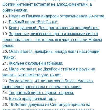
Осетии интернет встретил не аплодисментами, а
обвинениями.
16.
Недавно Памела андерсон отпраздновала 59-летие.
17.
Рыбный пирог "Все Сыты".
18.
Кекс грушевый. Для приготовления понадобится:
19.
Зернистые, пиксельные фото и знакомые лица в
неровном свете - так теперь выглядят соцсети Майкла
олисе.
20.
Оказывается, дельфины иногда ловят настоящий
"Кайф".
21.
Жюльен с курицей и грибами.
22.
Мало кто знает, но Джейсон стэйтем и роузи не
женаты, хотя вместе уже 16 лет.
23.
Эмма хеминг, 47-летняя жена Брюса Уиллиса,
откровенно рассказала о своем состоянии.
24.
Творожный пирог с луком - пореем.
25.
Белый праздничный торт.
26.
15-Летняя девушка из Сингапура пришла на