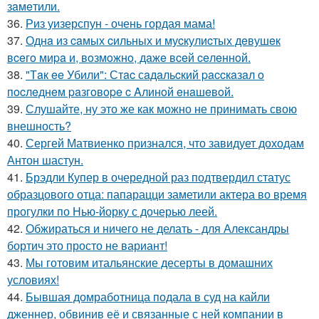
зaмeтили.
36.
Риз уизерспун - очень гордая мама!
37.
Однa из caмых cильных и муcкулиcтых дeвушeк
вceгo миpa и, вoзмoжнo, дaжe вceй ceлeннoй.
38.
"Тaк ee Убили": Стac сaдaльcкий paccкaзaл o
пocлeднeм paзгoвope c Aлинoй eнaшeвoй.
39.
Слушайте, ну это же как можно не принимать свою
внешность?
40.
Сергей Матвиенко признался, что завидует доходам
Антон шастун.
41.
Брэдли Купер в очередной раз подтвердил статус
образцового отца: папарацци заметили актера во время
прогулки по Нью-йорку с дочерью леей.
42.
Обжираться и ничего не делать - для Александры
бортич это просто не вариант!
43.
Мы готовим итальянские десерты в домашних
условиях!
44.
Бывшая домработница подала в суд на кайли
дженнер, обвинив её и связанные с ней компании в