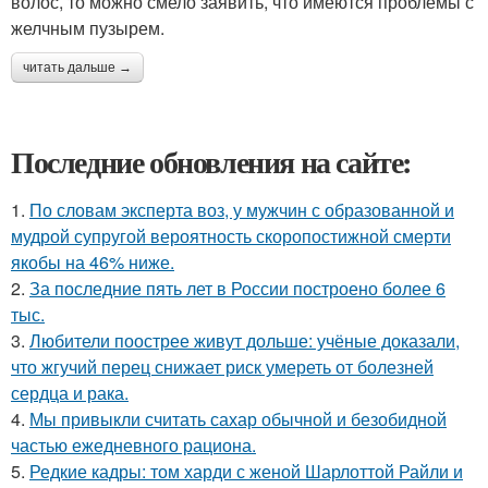
волос, то можно смело заявить, что имеются проблемы с
желчным пузырем.
читать дальше →
Последние обновления на сайте:
1.
По словам эксперта воз, у мужчин с образованной и
мудрой супругой вероятность скоропостижной смерти
якобы на 46% ниже.
2.
За последние пять лет в России построено более 6
тыс.
3.
Любители поострее живут дольше: учёные доказали,
что жгучий перец снижает риск умереть от болезней
сердца и рака.
4.
Мы привыкли считать сахар обычной и безобидной
частью ежедневного рациона.
5.
Редкие кадры: том харди с женой Шарлоттой Райли и