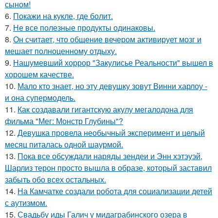
сыном!
6.
Покажи на кукле, где болит.
7.
Не все полезные продукты одинаковы.
8.
Он считает, что общение вечером активирует мозг и
мешает полноценному отдыху.
9.
Нашумевший хоррор "Закулисье Реальности" вышел в
хорошем качестве.
10.
Мало кто знает, но эту девушку зовут Винни харлоу -
и она супермодель.
11.
Как создавали гигантскую акулу мегалодона для
фильма "Мег: Монстр Глубины"?
12.
Девушка провела необычный эксперимент и целый
месяц питалась одной шаурмой.
13.
Пока все обсуждали наряды зендеи и Энн хэтэуэй,
Шарлиз терон просто вышла в образе, который заставил
забыть обо всех остальных.
14.
На Камчатке создали робота для социализации детей
с аутизмом.
15.
Свадьбу иды Галич у мидаграбинского озера в