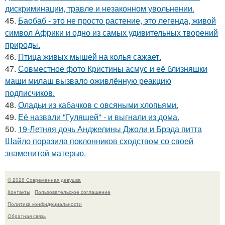
дискриминации, травле и незаконном увольнении.
45.
Баобаб - это не просто растение, это легенда, живой
символ Африки и одно из самых удивительных творений
природы.
46.
Птица живых мышей на колья сажает.
47.
Совместное фото Кристины асмус и её близняшки
маши милаш вызвало оживлённую реакцию
подписчиков.
48.
Оладьи из кабачков с овсяными хлопьями.
49.
Её назвали "Гулящей" - и выгнали из дома.
50.
19-Летняя дочь Анджелины Джоли и Брэда питта
Шайло поразила поклонников сходством со своей
знаменитой матерью.
© 2026 Современная девушка
Контакты
Пользовательское соглашение
Политика конфидециальности
Обратная связь