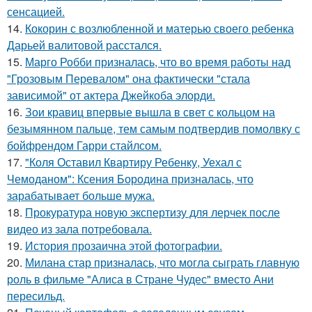
сенсацией.
14.
Кокорин с возлюбленной и матерью своего ребенка
Дарьей валитовой расстался.
15.
Марго Робби призналась, что во время работы над
"Грозовым Перевалом" она фактически "стала
зависимой" от актера Джейкоба элорди.
16.
Зои кравиц впервые вышла в свет с кольцом на
безымянном пальце, тем самым подтвердив помолвку с
бойфрендом Гарри стайлсом.
17.
"Коля Оставил Квартиру Ребенку, Уехал с
Чемоданом": Ксения Бородина призналась, что
зарабатывает больше мужа.
18.
Прокуратура новую экспертизу для лерчек после
видео из зала потребовала.
19.
История прозаична этой фотографии.
20.
Милана стар призналась, что могла сыграть главную
роль в фильме "Алиса в Стране Чудес" вместо Ани
пересильд.