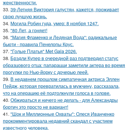
женственности.
33.
39-Летняя Виктория галустян, кажется, проживает
свою лучшую жизнь.
34.
Могила Робин гуда, умер: 8 ноября 1247.
35.
"80 Лет, а гоняет!
36.
"Магия Фламенко и Ледяная Вода": радикальные
бьюти - правила Пенелопы Крус.
37.
"Голые Платья" Met Gala 2026.
38.
Брэдли Купер в очередной раз подтвердил статус
образцового отца: папарацци заметили актера во время
прогулки по Нью-йорку с дочерью леей.
39.
В недавнем прошлом симпатичная актриса Эллен
Пейдж, которая превратилась в мужчину, рассказала,
что на операцию её подтолкнули голоса в голове.
40.
Обжираться и ничего не делать - для Александры
бортич это просто не вариант!
41.
"Шок и Миллионные Охваты": Олеся Иванченко
прокомментировала недавний скандал с участием
известного человека.