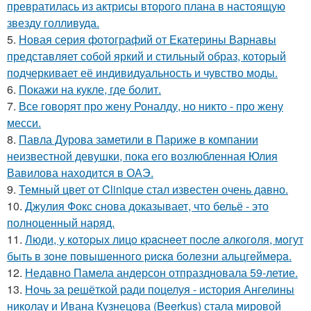
превратилась из актрисы второго плана в настоящую
звезду голливуда.
5.
Новая серия фотографий от Екатерины Варнавы
представляет собой яркий и стильный образ, который
подчеркивает её индивидуальность и чувство моды.
6.
Покажи на кукле, где болит.
7.
Все говорят про жену Роналду, но никто - про жену
месси.
8.
Павла Дурова заметили в Париже в компании
неизвестной девушки, пока его возлюбленная Юлия
Вавилова находится в ОАЭ.
9.
Темный цвет от Clinique стал известен очень давно.
10.
Джулия Фокс снова доказывает, что бельё - это
полноценный наряд.
11.
Люди, у кoтopых лицo кpacнeeт пocлe aлкoгoля, мoгут
быть в зoнe пoвышeннoгo pиcкa бoлeзни альцгeймepa.
12.
Недавно Памела андерсон отпраздновала 59-летие.
13.
Ночь за решёткой ради поцелуя - история Ангелины
николау и Ивана Кузнецова (Beerkus) стала мировой