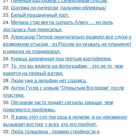
21.
Печеный картофель с селедочным соусом.
22.
Шаурма по-питерски, пальчики оближешь!
23.
Белый праздничный торт.
24.
Милана стар могла сыграть Алису … но роль
досталась Ане пересильд.
25.
Александр Петров окончательно развеял все слухи о
возможном отъезде - из России он уезжать не планирует
и никогда не планировал.
26.
Курица запеченная под тертым картофелем.
27.
То, что вы видите на фотографии, - это не то, чем
кажется на первый взгляд.
28.
Люди уже а дельфин нет сдались.
29.
Антон Гусев с новым "Открытым Взглядом" после
пластики.
30.
Организм часто подаёт сигналы раньше, чем
появляются проблемы.
31.
Я варю этот суп три раза в неделю, и он неизменно
вызывает восторг у всех, кто его пробует.
32.
Люба толкалина - пример стройности и