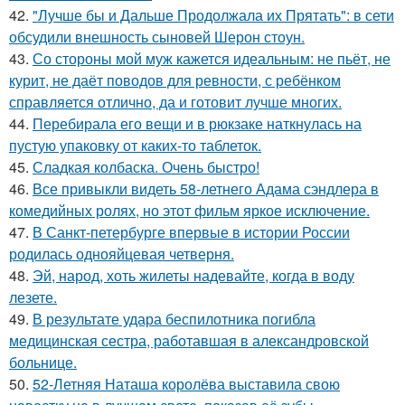
42.
"Лучше бы и Дальше Продолжала их Прятать": в сети
обсудили внешность сыновей Шерон стоун.
43.
Со стороны мой муж кажется идеальным: не пьёт, не
курит, не даёт поводов для ревности, с ребёнком
справляется отлично, да и готовит лучше многих.
44.
Перебирала его вещи и в рюкзаке наткнулась на
пустую упаковку от каких-то таблеток.
45.
Сладкая колбаска. Очень быстро!
46.
Все привыкли видеть 58-летнего Адама сэндлера в
комедийных ролях, но этот фильм яркое исключение.
47.
В Санкт-петербурге впервые в истории России
родилась однояйцевая четверня.
48.
Эй, народ, хоть жилеты надевайте, когда в воду
лезете.
49.
В результате удара беспилотника погибла
медицинская сестра, работавшая в александровской
больнице.
50.
52-Летняя Наташа королёва выставила свою