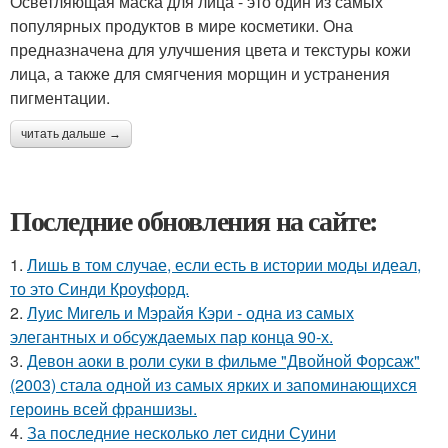
Осветляющая маска для лица - это один из самых
популярных продуктов в мире косметики. Она
предназначена для улучшения цвета и текстуры кожи
лица, а также для смягчения морщин и устранения
пигментации.
читать дальше →
Последние обновления на сайте:
1.
Лишь в том случае, если есть в истории моды идеал,
то это Синди Кроуфорд.
2.
Луис Мигель и Мэрайя Кэри - одна из самых
элегантных и обсуждаемых пар конца 90-х.
3.
Девон аоки в роли суки в фильме "Двойной Форсаж"
(2003) стала одной из самых ярких и запоминающихся
героинь всей франшизы.
4.
За последние несколько лет сидни Суини