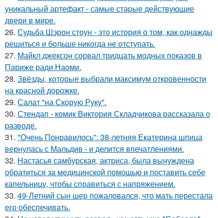
уникальный артефакт - самые стаpые действующие
двери в мире.
26.
Судьба Шэрон стоун - это история о том, как однажды
решиться и больше никогда не отступать.
27.
Майкл джексон сорвал тридцать модных показов в
Париже ради Наоми.
28.
Звёзды, которые выбрали максимум откровенности
на красной дорожке.
29.
Салат "на Скорую Руку".
30.
Стендап - комик Виктория Складчикова рассказала о
разводе.
31.
"Очень Понравилось": 38-летняя Екатерина шпица
вернулась с Мальдив - и делится впечатлениями.
32.
Настасья самбурская, актриса, была вынуждена
обратиться за медицинской помощью и поставить себе
капельницу, чтобы справиться с напряжением.
33.
49-Летний сын шер пожаловался, что мать перестала
его обеспечивать.