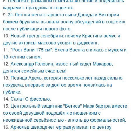
8.
Пелагея с размахом отметила 40-летие и поделилась
кадрами с праздника в соцсетях.
9.
31-Летняя жена старшего сына Дэвида и Виктории
бэкхем бруклина вызвала волну обсуждений в соцсетях
после публикации нового фото.
10.
Новый тренд селебрити: почему Кристина асмус и
другие актрисы массово уходят в диджеинг.
11.
"Рост Вани 175 см": Елена Ваенга снялась с мужем и
13-летним сыном.
12.
Александр Головин, известный кадет Макаров,
делится семейным счастьем!
13.
Певица Адель, которая несколько лет назад сильно
похудела, впервые за долгое время появилась на
публике.
14.
Салат C фaсoлью.
15.
Центральный защитник "Бетиса" Марк бартра вместе
со своей девушкой подошёл к отношениям с
неожиданной серьёзностью - вплоть до формальностей.
16.
Арнольд шварценеггер разгуливает по центру