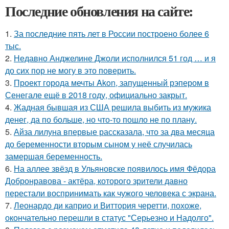
Последние обновления на сайте:
1.
За последние пять лет в России построено более 6
тыс.
2.
Недавно Анджелине Джоли исполнился 51 год … и я
до сих пор не могу в это поверить.
3.
Проект города мечты Akon, запущенный рэпером в
Сенегале ещё в 2018 году, официально закрыт.
4.
Жадная бывшая из США решила выбить из мужика
денег, да по больше, но что-то пошло не по плану.
5.
Айза лилуна впервые рассказала, что за два месяца
до беременности вторым сыном у неё случилась
замершая беременность.
6.
На аллее звёзд в Ульяновске появилось имя Фёдора
Добронравова - актёра, которого зрители давно
перестали воспринимать как чужого человека с экрана.
7.
Леонардо ди каприо и Виттория черетти, похоже,
окончательно перешли в статус "Серьезно и Надолго".