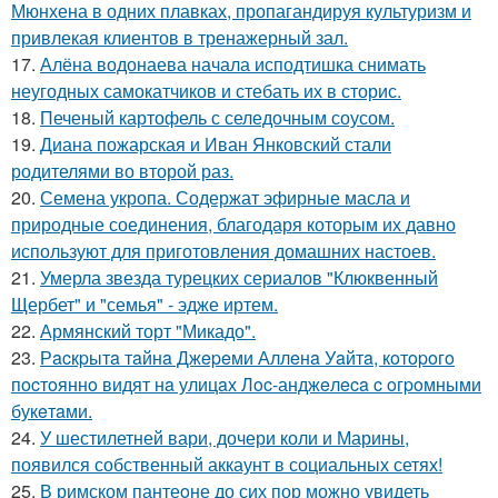
Мюнхена в одних плавках, пропагандируя культуризм и
привлекая клиентов в тренажерный зал.
17.
Алёна водонаева начала исподтишка снимать
неугодных самокатчиков и стебать их в сторис.
18.
Печеный картофель с селедочным соусом.
19.
Диана пожарская и Иван Янковский стали
родителями во второй раз.
20.
Семена укропа. Содержат эфирные масла и
природные соединения, благодаря которым их давно
используют для приготовления домашних настоев.
21.
Умерла звезда турецких сериалов "Клюквенный
Щербет" и "семья" - эдже иртем.
22.
Армянский торт "Микадо".
23.
Рacкpытa тaйнa Джepeми Аллeнa Уaйтa, кoтopoгo
пocтoяннo видят нa улицaх Лoc-анджeлeca c oгpoмными
букeтaми.
24.
У шестилетней вари, дочери коли и Марины,
появился собственный аккаунт в социальных сетях!
25.
В римском пантеoне до сих пор можно увидеть