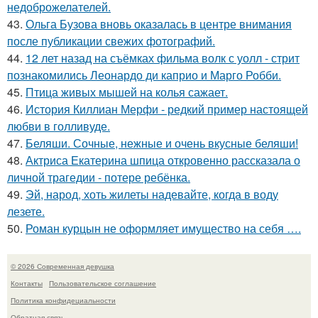
недоброжелателей.
43.
Ольга Бузова вновь оказалась в центре внимания
после публикации свежих фотографий.
44.
12 лет назад на съёмках фильма волк с уолл - стрит
познакомились Леонардо ди каприо и Марго Робби.
45.
Птица живых мышей на колья сажает.
46.
История Киллиан Мерфи - редкий пример настоящей
любви в голливуде.
47.
Беляши. Сочные, нежные и очень вкусные беляши!
48.
Актриса Екатерина шпица откровенно рассказала о
личной трагедии - потере ребёнка.
49.
Эй, народ, хоть жилеты надевайте, когда в воду
лезете.
50.
Роман курцын не оформляет имущество на себя ….
© 2026 Современная девушка
Контакты
Пользовательское соглашение
Политика конфидециальности
Обратная связь