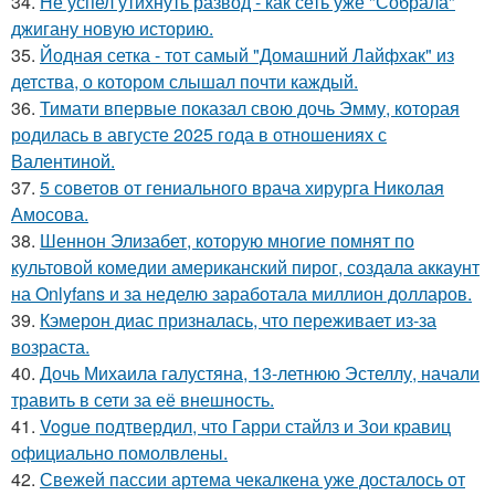
34.
Не успел утихнуть развод - как сеть уже "Собрала"
джигану новую историю.
35.
Йодная сетка - тот самый "Домашний Лайфхак" из
детства, о котором слышал почти каждый.
36.
Тимати впервые показал свою дочь Эмму, которая
родилась в августе 2025 года в отношениях с
Валентиной.
37.
5 советов от гениального врача хирурга Николая
Амосова.
38.
Шеннон Элизабет, которую многие помнят по
культовой комедии американский пирог, создала аккаунт
на Onlyfans и за неделю заработала миллион долларов.
39.
Кэмерон диас призналась, что переживает из-за
возраста.
40.
Дочь Михаила галустяна, 13-летнюю Эстеллу, начали
травить в сети за её внешность.
41.
Vogue подтвердил, что Гарри стайлз и Зои кравиц
официально помолвлены.
42.
Свежей пассии артема чекалкена уже досталось от