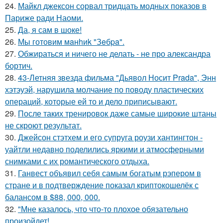
24.
Майкл джексон сорвал тридцать модных показов в
Париже ради Наоми.
25.
Да, я сам в шоке!
26.
Мы готовим мaнhиk "Зeбpa".
27.
Обжираться и ничего не делать - не про александра
бортич.
28.
43-Летняя звезда фильма "Дьявол Носит Prada", Энн
хэтэуэй, нарушила молчание по поводу пластических
операций, которые ей то и дело приписывают.
29.
После таких тренировок даже самые широкие штаны
не скроют результат.
30.
Джейсон стэтхем и его супруга роузи хантингтон -
уайтли недавно поделились яркими и атмосферными
снимками с их романтического отдыха.
31.
Ганвест объявил себя самым богатым рэпером в
стране и в подтверждение показал криптокошелёк с
балансом в $88, 000, 000.
32.
"Мне казалось, что что-то плохое обязательно
произойдет!