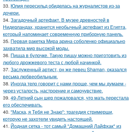
33.
Юлия пересильд обиделась на журналистов из-за
дочери.
34.
Загадочный артефакт. В музее древностей в
Нидерландах, хранится необычный артефакт из Египта,
который напоминает современную приборную панель.
35.
Первая ракетка Мира арина соболенко официально
захватила мир высокой моды.
36.
Пицца в булочке. Такую пиццу можно приготовить из
любого дрожжевого теста с любой начинкой.
37.
Заслуженный артист, он же певец Shaman, оказался
весьма любвеобильным.
38.
Иногда тело говорит с нами проще, чем мы думаем -
через усталость, настроение и самочувствие.
39.
49-Летний сын шер пожаловался, что мать перестала
его обеспечивать.
40.
"Маска, я Тебя не Знаю": трагедия стримерши,
которую не захотели увидеть настоящей.
41.
Йодная сетка - тот самый "Домашний Лайфхак" из