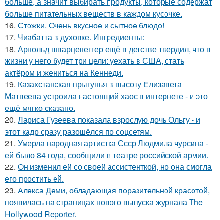
больше, а значит выбирать продукты, которые содержат
больше питательных веществ в каждом кусочке.
16.
Стожки. Очень вкусное и сытное блюдо!
17.
Чиабатта в духовке. Ингредиенты:
18.
Арнольд шварценеггер ещё в детстве твердил, что в
жизни у него будет три цели: уехать в США, стать
актёром и жениться на Кеннеди.
19.
Казахстанская прыгунья в высоту Елизавета
Матвеева устроила настоящий хаос в интернете - и это
ещё мягко сказано.
20.
Лариса Гузеева показала взрослую дочь Ольгу - и
этот кадр сразу разошёлся по соцсетям.
21.
Умерла народная артистка Ссср Людмила чурсина -
ей было 84 года, сообщили в театре российской армии.
22.
Он изменил ей со своей ассистенткой, но она смогла
его простить ей.
23.
Алекса Деми, обладающая поразительной красотой,
появилась на страницах нового выпуска журнала The
Hollywood Reporter.