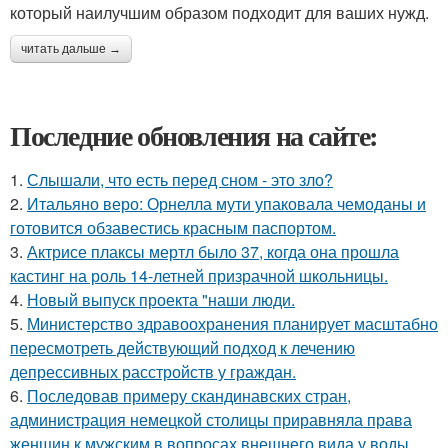
который наилучшим образом подходит для ваших нужд.
читать дальше →
Последние обновления на сайте:
1.
Слышали, что есть перед сном - это зло?
2.
Итальяно веро: Орнелла мути упаковала чемоданы и
готовится обзавестись красным паспортом.
3.
Актрисе плаксы мертл было 37, когда она прошла
кастинг на роль 14-летней призрачной школьницы.
4.
Новый выпуск проекта "наши люди.
5.
Министерство здравоохранения планирует масштабно
пересмотреть действующий подход к лечению
депрессивных расстройств у граждан.
6.
Последовав примеру скандинавских стран,
администрация немецкой столицы приравняла права
женщин к мужским в вопросах внешнего вида у воды.