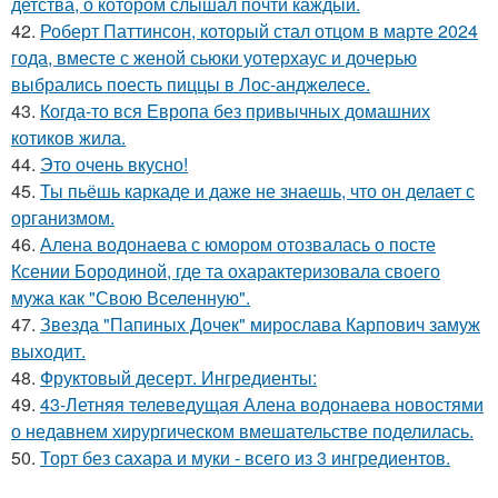
детства, о котором слышал почти каждый.
42.
Роберт Паттинсон, который стал отцом в марте 2024
года, вместе с женой сьюки уотерхаус и дочерью
выбрались поесть пиццы в Лос-анджелесе.
43.
Когда-то вся Европа без привычных домашних
котиков жила.
44.
Это очень вкусно!
45.
Ты пьёшь каркаде и даже не знаешь, что он делает с
организмом.
46.
Алена водонаева с юмором отозвалась о посте
Ксении Бородиной, где та охарактеризовала своего
мужа как "Свою Вселенную".
47.
Звезда "Папиных Дочек" мирослава Карпович замуж
выходит.
48.
Фруктовый десерт. Ингредиенты:
49.
43-Летняя телеведущая Алена водонаева новостями
о недавнем хирургическом вмешательстве поделилась.
50.
Торт без сахара и муки - всего из 3 ингредиентов.