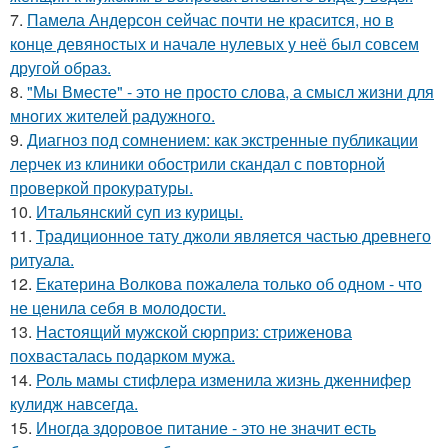
7.
Памела Андерсон сейчас почти не красится, но в
конце девяностых и начале нулевых у неё был совсем
другой образ.
8.
"Мы Вместе" - это не просто слова, а смысл жизни для
многих жителей радужного.
9.
Диагноз под сомнением: как экстренные публикации
лерчек из клиники обострили скандал с повторной
проверкой прокуратуры.
10.
Итальянский суп из курицы.
11.
Традиционное тату джоли является частью древнего
ритуала.
12.
Екатерина Волкова пожалела только об одном - что
не ценила себя в молодости.
13.
Настоящий мужской сюрприз: стриженова
похвасталась подарком мужа.
14.
Роль мамы стифлера изменила жизнь дженнифер
кулидж навсегда.
15.
Иногда здоровое питание - это не значит есть