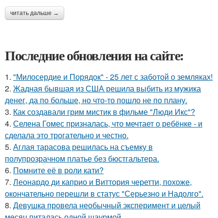
читать дальше →
Последние обновления на сайте:
1.
"Милосердие и Порядок" - 25 лет с заботой о земляках!
2.
Жадная бывшая из США решила выбить из мужика
денег, да по больше, но что-то пошло не по плану.
3.
Как создавали грим мистик в фильме "Люди Икс"?
4.
Селена Гомес призналась, что мечтает о ребёнке - и
сделала это трогательно и честно.
5.
Аглая тарасова решилась на съемку в
полупрозрачном платье без бюстгальтера.
6.
Помните её в роли кати?
7.
Леонардо ди каприо и Виттория черетти, похоже,
окончательно перешли в статус "Серьезно и Надолго".
8.
Девушка провела необычный эксперимент и целый
месяц питалась одной шаурмой.