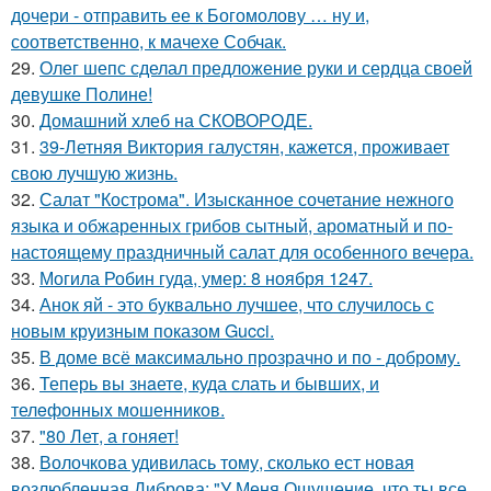
дочери - отправить ее к Богомолову … ну и,
соответственно, к мачехе Собчак.
29.
Олег шепс сделал предложение руки и сердца своей
девушке Полине!
30.
Домашний хлеб на СКОВОРОДЕ.
31.
39-Летняя Виктория галустян, кажется, проживает
свою лучшую жизнь.
32.
Салат "Кострома". Изысканное сочетание нежного
языка и обжаренных грибов сытный, ароматный и по-
настоящему праздничный салат для особенного вечера.
33.
Могила Робин гуда, умер: 8 ноября 1247.
34.
Анок яй - это буквально лучшее, что случилось с
новым круизным показом Gucci.
35.
В доме всё максимально прозрачно и по - доброму.
36.
Теперь вы знaетe, куда слать и бывших, и
телeфонныx мошенников.
37.
"80 Лет, а гоняет!
38.
Волочкова удивилась тому, сколько ест новая
возлюбленная Диброва: "У Меня Ощущение, что ты все