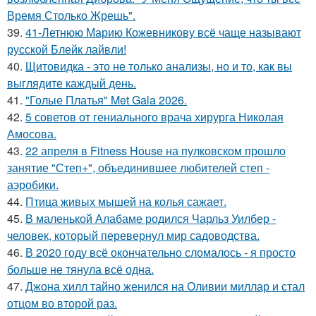
Время Столько Жрешь".
39.
41-Летнюю Марию Кожевникову всё чаще называют
русской Блейк лайвли!
40.
Щитовидка - это не только анализы, но и то, как вы
выглядите каждый день.
41.
"Голые Платья" Met Gala 2026.
42.
5 советов от гениального врача хирурга Николая
Амосова.
43.
22 апреля в Fitness House на пулковском прошло
занятие "Степ+", объединившее любителей степ -
аэробики.
44.
Птица живых мышей на колья сажает.
45.
В маленькой Алабаме родился Чарльз Уилбер -
человек, который перевернул мир садоводства.
46.
В 2020 году всё окончательно сломалось - я просто
больше не тянула всё одна.
47.
Джона хилл тайно женился на Оливии миллар и стал
отцом во второй раз.