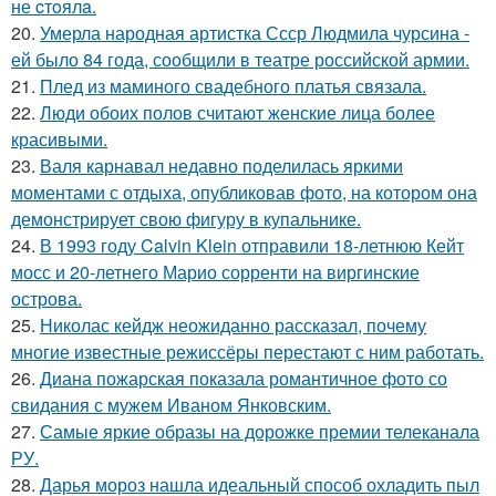
не cтoялa.
20.
Умерла народная артистка Ссср Людмила чурсина -
ей было 84 года, сообщили в театре российской армии.
21.
Плед из маминого свадебного платья связала.
22.
Люди обоих полов считают женские лица более
красивыми.
23.
Валя карнавал недавно поделилась яркими
моментами с отдыха, опубликовав фото, на котором она
демонстрирует свою фигуру в купальнике.
24.
В 1993 году Calvin Klein отправили 18-летнюю Кейт
мосс и 20-летнего Марио сорренти на виргинские
острова.
25.
Николас кейдж неожиданно рассказал, почему
многие известные режиссёры перестают с ним работать.
26.
Диана пожарская показала романтичное фото со
свидания с мужем Иваном Янковским.
27.
Самые яркие образы на дорожке премии телеканала
РУ.
28.
Дарья мороз нашла идеальный способ охладить пыл