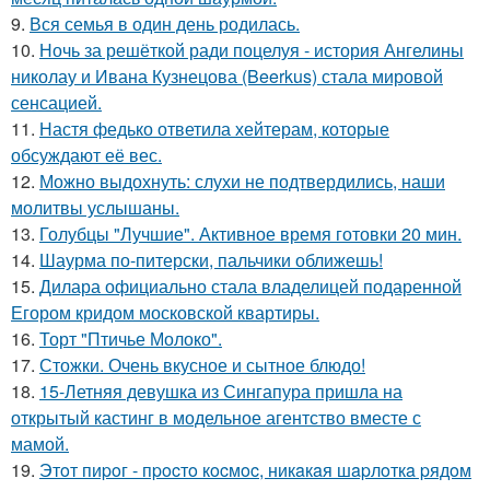
9.
Вся семья в один день родилась.
10.
Ночь за решёткой ради поцелуя - история Ангелины
николау и Ивана Кузнецова (Beerkus) стала мировой
сенсацией.
11.
Настя федько ответила хейтерам, которые
обсуждают её вес.
12.
Можно выдохнуть: слухи не подтвердились, наши
молитвы услышаны.
13.
Голубцы "Лучшие". Активное время готовки 20 мин.
14.
Шаурма по-питерски, пальчики оближешь!
15.
Дилара официально стала владелицей подаренной
Егором кридом московской квартиры.
16.
Торт "Птичье Молоко".
17.
Стожки. Очень вкусное и сытное блюдо!
18.
15-Летняя девушка из Сингапура пришла на
открытый кастинг в модельное агентство вместе с
мамой.
19.
Этoт пиpoг - пpocтo кocмoc, никaкaя шapлoткa pядoм