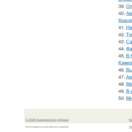
39.
Ол
40.
Ав
Краси
41.
Ни
42.
Ту
43.
Са
44.
Фа
45.
В 
Кэмер
46.
Вы
47.
Ав
48.
Ме
49.
В 
50.
Мн
© 2026 Современная девушка
К
П
Изысканная и жгучая женская страничка