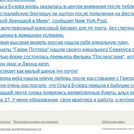
ьга Бузова вновь оказалась в центре внимания после публ
стралийскую блогершу ли халтон после появления на фест
вой Девушкой в Мире", сообщает New York Post.
зкоуглеводный кокосовый бисквит для пп торта, без глютена
шенка в домашних условиях.
мая высокая модель россии нашла себе идеальную пару.
наты "Гарри Поттера" нашли своего идеального Северуса с
Нью-йорке состоялась премьера фильма "Последствия", ко
он диас и Джона хилл.
глядит как милый щенок (ну почти!
рора киба нашла новую любовь после расставания с Григо
ня очень растрогало, что Ольга Бузова пришла к бабушке с
нашей ленте снова появились великолепные букеты алых роз
е 27. У меня образование, своя квартира и работа, о котор
онтакты
Пользовательское соглашение
Обратная связь
олитика конфидециальности
Копирование разрешено при у