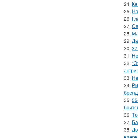
24.
Ка
25.
На
26.
Гл
27.
Се
28.
Ма
29.
Да
30.
37
31.
Не
32.
"Э
актрис
33.
Не
34.
Ри
бренд
35.
55
боитс
36.
Tо
37.
Ба
38.
Дв
вперв