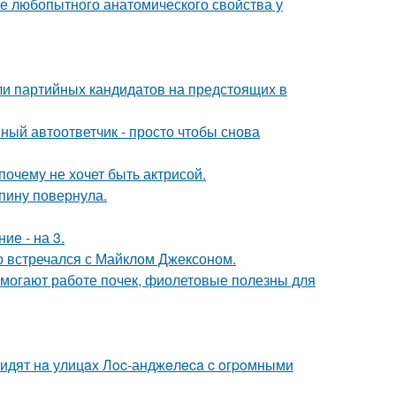
 любопытного анатомического свойства у
ли партийных кандидатов на предстоящих в
ный автоответчик - просто чтобы снова
почему не хочет быть актрисой.
спину повернула.
ие - на 3.
но встречался с Майклом Джексоном.
могают работе почек, фиолетовые полезны для
видят нa улицaх Лoc-анджeлeca c oгpoмными