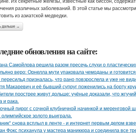
ине. Их секретные железы, известные как биссон, содержа
ечения различных заболеваний. В этой статье мы рассмотр
товить из азиатской медведки.
ь дальше →
ледние обновления на сайте:
ана Самойлова решила разом пресечь слухи о пластических
льяно веро: Орнелла мути упаковала чемоданы и готовится
 пересильд призналась, что рано повзрослела и уже не види
тя Макаревич и её бывший супруг поженились на борту кру
ители поострее живут дольше: учёные доказали, что жгучий
а и рака.
очный пирог с сочной клубничной начинкой и меренговой ш
 олимпийское золото выиграла.
аник" снова всплыл в ленте - и интернет первым делом взве
ан Фокс психанула у мастера маникюра и соединила все тр