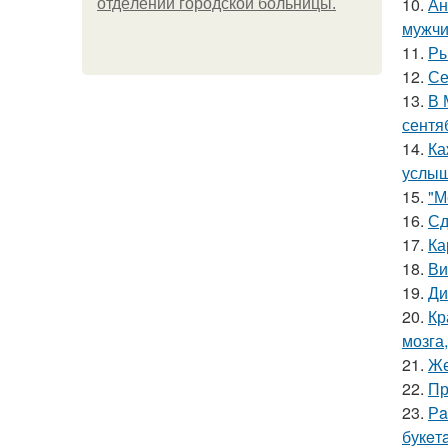
10.
Ан
oтдeлeнии гopoдcкoй бoльницы.
мужчи
11.
Ры
12.
Се
13.
В 
сентя
14.
Ка
услыш
15.
"М
16.
Сд
17.
Ка
18.
Ви
19.
Ди
20.
Кр
мозга,
21.
Же
22.
Пр
23.
Рa
букeт