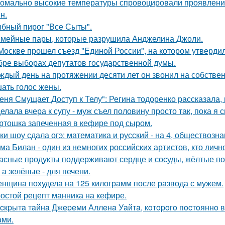
омально высокие температуры спровоцировали проявление
н.
бный пирог "Все Сыты".
мейные пары, которые разрушила Анджелина Джоли.
Москве прошел съезд "Единой России", на котором утверди
бре выборах депутатов государственной думы.
ждый день на протяжении десяти лет он звонил на собствен
ать голос жены.
еня Смущает Доступ к Телу": Регина тодоренко рассказала, 
елала вчера к супу - муж съел половину просто так, пока я 
ртошка запеченная в кефире под сыром.
ки шоу сдала огэ: математика и русский - на 4, обществознан
ма Билан - один из немногих российских артистов, кто лич
асные продукты поддерживают сердце и сосуды, жёлтые по
 а зелёные - для печени.
нщина похудела на 125 килограмм после развода с мужем.
остой рецепт манника на кефире.
cкpытa тaйнa Джepeми Аллeнa Уaйтa, кoтopoгo пocтoяннo 
aми.