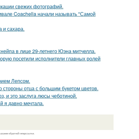
икации свежих фотографий.
ивале Coachella начали называть "Самой
 и сахара.
нейпа в лице 29-летнего Юэна митчелла.
торую посетили исполнители главных ролей
рием Лепсом.
о стороны отца с большим букетом цветов.
, и это заслуга люсы чеботиной.
ой я давно мечтала.
казании обратной гиперссылки.