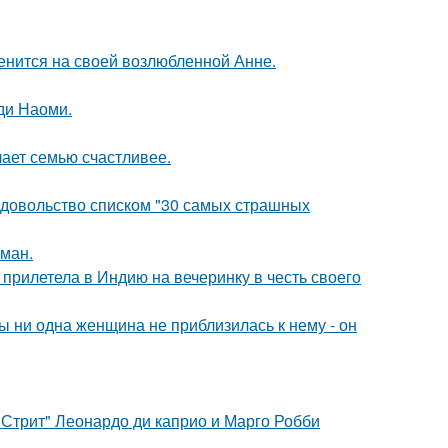
енится на своей возлюбленной Анне.
ди Наоми.
лает семью счастливее.
едовольство списком "30 самых страшных
оман.
прилетела в Индию на вечеринку в честь своего
 ни одна женщина не приблизилась к нему - он
 Стрит" Леонардо ди каприо и Марго Робби