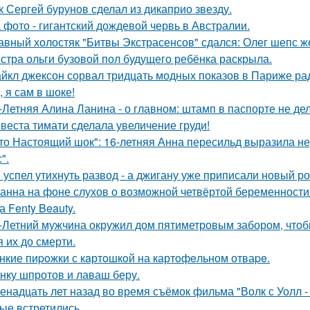
к Сергей бурунов сделал из дикаприо звезду.
 фото - гигантский дождевой червь в Австралии.
авный холостяк "Битвы Экстрасенсов" сдался: Олег шепс ж
стра ольги бузовой пол будущего ребёнка раскрыла.
йкл джексон сорвал тридцать модных показов в Париже ра
, я сам в шоке!
-Летняя Алина Ланина - о главном: штамп в паспорте не де
веста тимати сделала увеличение груди!
то Настоящий шок": 16-летняя Анна пересильд выразила н
".
 успел утихнуть развод - а джигану уже приписали новый р
анна на фоне слухов о возможной четвёртой беременности 
а Fenty Beauty.
-Летний мужчина окружил дом пятиметровым забором, чтобы
я их до смерти.
нкие пиpoжки с кaртoшкoй на картoфeльном отваpe.
нку шпротов и лаваш беру.
енадцать лет назад во время съёмок фильма "Волк с Уолл -
ые встретились.