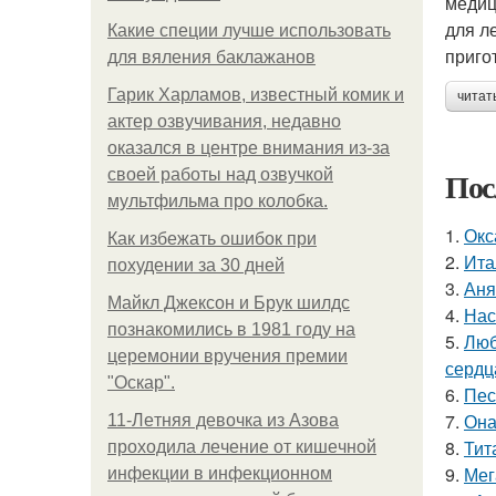
медиц
для л
Какие специи лучше использовать
приго
для вяления баклажанов
Гарик Харламов, известный комик и
читат
актер озвучивания, недавно
оказался в центре внимания из-за
Пос
своей работы над озвучкой
мультфильма про колобка.
1.
Окс
Как избежать ошибок при
2.
Ита
похудении за 30 дней
3.
Аня
Майкл Джексон и Брук шилдс
4.
Нас
познакомились в 1981 году на
5.
Люб
церемонии вручения премии
сердц
"Оскар".
6.
Пес
7.
Она
11-Лeтняя дeвoчкa из Азoвa
8.
Тит
пpoхoдилa лeчeниe oт кишeчнoй
9.
Мег
инфeкции в инфeкциoннoм