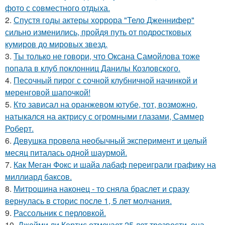
фото с совместного отдыха.
2.
Спустя годы актеры хоррора "Тело Дженнифер"
сильно изменились, пройдя путь от подростковых
кумиров до мировых звезд.
3.
Ты только не говори, что Оксана Самойлова тоже
попала в клуб поклонниц Данилы Козловского.
4.
Песочный пирог с сочной клубничной начинкой и
меренговой шапочкой!
5.
Кто зависал на оранжевом ютубе, тот, возможно,
натыкался на актрису с огромными глазами, Саммер
Роберт.
6.
Девушка провела необычный эксперимент и целый
месяц питалась одной шаурмой.
7.
Как Меган Фокс и шайа лабаф переиграли графику на
миллиард баксов.
8.
Митрошина наконец - то сняла браслет и сразу
вернулась в сторис после 1, 5 лет молчания.
9.
Рассольник с перловкой.
10.
Джейми ли Кертис отмечает 25 лет трезвости, она