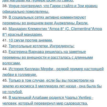
38.
Vogue подтвердил, что Гарри стайлз и Зои кравиц
официально помолвлены.
39.
В социальных сетях активно комментируют
перемены во внешнем виде Анджелины Джоли.
40.
Мандарин Клементин "Amoa 8" (C. Clementina"Amoa
8") красный мандарин.
41.
10 смузи против анемии.
42.
Треугольные котлетки. Ингредиенты:
43.
Екатерина Варнава решилась на заметные
перемены во внешности и рассталась с длинными
волосами.
44.
История Киллиан Мерфи - редкий пример настоящей
любви в голливуде.
45.
Только в том случае, если бы вы посмотрели на
землю из космоса 3 миллиарда лет назад - она была бы
не голубой.
46.
В маленькой Алабаме родился Чарльз Уилбер -
человек, который перевернул мир садоводства.