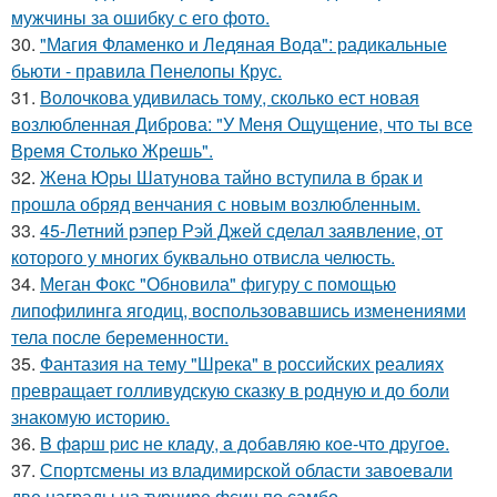
мужчины за ошибку с его фото.
30.
"Магия Фламенко и Ледяная Вода": радикальные
бьюти - правила Пенелопы Крус.
31.
Волочкова удивилась тому, сколько ест новая
возлюбленная Диброва: "У Меня Ощущение, что ты все
Время Столько Жрешь".
32.
Жена Юры Шатунова тайно вступила в брак и
прошла обряд венчания с новым возлюбленным.
33.
45-Летний рэпер Рэй Джей сделал заявление, от
которого у многих буквально отвисла челюсть.
34.
Меган Фокс "Обновила" фигуру с помощью
липофилинга ягодиц, воспользовавшись изменениями
тела после беременности.
35.
Фантазия на тему "Шрека" в российских реалиях
превращает голливудскую сказку в родную и до боли
знакомую историю.
36.
B фapш pиc не клaду, a дoбaвляю кoе-чтo дpугoe.
37.
Спортсмены из владимирской области завоевали
две награды на турнире фсин по самбо.