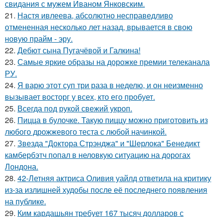
свидания с мужем Иваном Янковским.
21.
Настя ивлеева, абсолютно несправедливо
отмененная несколько лет назад, врывается в свою
новую прайм - эру.
22.
Дебют сына Пугачёвой и Галкина!
23.
Самые яркие образы на дорожке премии телеканала
РУ.
24.
Я варю этот суп три раза в неделю, и он неизменно
вызывает восторг у всех, кто его пробует.
25.
Всегда под рукой свежий укроп.
26.
Пицца в булочке. Такую пиццу можно приготовить из
любого дрожжевого теста с любой начинкой.
27.
Звезда "Доктора Стрэнджа" и "Шерлока" Бенедикт
камбербэтч попал в неловкую ситуацию на дорогах
Лондона.
28.
42-Летняя актриса Оливия уайлд ответила на критику
из-за излишней худобы после её последнего появления
на публике.
29.
Ким кардашьян требует 167 тысяч долларов с