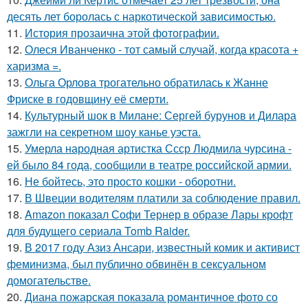
десять лет боролась с наркотической зависимостью.
11.
История прозаична этой фотографии.
12.
Олеся Иванченко - тот самый случай, когда красота +
харизма =.
13.
Ольга Орлова трогательно обратилась к Жанне
Фриске в годовщину её смерти.
14.
Культурный шок в Милане: Сергей бурунов и Дилара
зажгли на секретном шоу канье уэста.
15.
Умерла народная артистка Ссср Людмила чурсина -
ей было 84 года, сообщили в театре российской армии.
16.
Не бойтесь, это просто кошки - оборотни.
17.
В Швеции водителям платили за соблюдение правил.
18.
Amazon показал Софи Тернер в образе Лары крофт
для будущего сериала Tomb Raider.
19.
В 2017 году Азиз Ансари, известный комик и активист
феминизма, был публично обвинён в сексуальном
домогательстве.
20.
Диана пожарская показала романтичное фото со